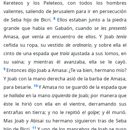
Kereteos y los Peleteos, con todos los hombres
valientes, saliendo de Jerusalem para ir en persecución
8
de Seba hijo de Bicri.
Ellos estaban junto a la piedra
grande que había en Gabaón, cuando
se les presentó
Amasa,
que
venía al encuentro de ellos. Y Joab
tenía
ceñida su ropa, su vestido
de ordinario
, y sobre ella el
cinto de una espada
que traía
ajustada a sus lomos, en
su vaina; y mientras él avanzaba, ella se le cayó.
9
Entonces dijo Joab a Amasa: ¿Te va bien, hermano mío?
Y Joab con la mano derecha asió de la barba de Amasa,
10
para besarle.
Y Amasa no se guardó de la espada que
se hallaba
en la mano
izquierda
de Joab; por manera que
éste le hirió con ella en el vientre, derramando sus
entrañas en tierra; y no le repitió
el golpe
; y él murió.
Mas Joab y Abisai su hermano siguieron tras de Seba
11
hijo de Bicri.
Y uno de los mancebos de Joab se puso