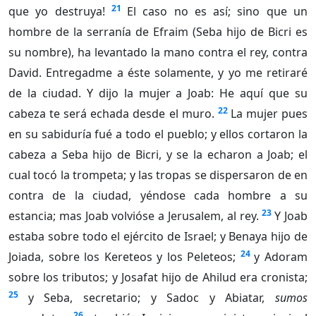
21
que yo destruya!
El caso no es así; sino que un
hombre de la serranía de Efraim (Seba hijo de Bicri es
su nombre), ha levantado la mano contra el rey, contra
David. Entregadme a éste solamente, y yo me retiraré
de la ciudad. Y dijo la mujer a Joab: He aquí que su
22
cabeza te será echada desde el muro.
La mujer pues
en su sabiduría fué a todo el pueblo; y ellos cortaron la
cabeza a Seba hijo de Bicri, y se la echaron a Joab; el
cual tocó la trompeta; y las tropas se dispersaron de en
contra de la ciudad, yéndose cada hombre a su
23
estancia; mas Joab volvióse a Jerusalem, al rey.
Y Joab
estaba sobre todo el ejército de Israel; y Benaya hijo de
24
Joiada, sobre los Kereteos y los Peleteos;
y Adoram
sobre los tributos; y Josafat hijo de Ahilud era cronista;
25
y Seba, secretario; y Sadoc y Abiatar,
sumos
26