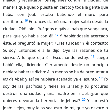
maaca, y levantaron terraplenes contra la ciudad; de
manera que quedó puesta en cerco; y toda la gente que
había con Joab estaba batiendo el muro para
16
derribarlo.
Entonces clamó una mujer sabia desde la
ciudad: ¡Oíd! ¡oíd! ¡Ruégoos digáis a Joab que venga acá,
17
para que yo hable con él!
Y habiéndosele acercado
éste,
le
preguntó la mujer: ¿Eres tú Joab? Y él contestó:
Sí
, soy. Entonces ella le dijo: Oye las razones de tu
18
sierva. A lo que dijo él: Escuchando estoy.
Luego
habló ella, diciendo: Ciertamente desde un principio
debiera haberse dicho: A lo menos se ha de preguntar a
19
los de
Abel; y así se hubiera acabado ya el asunto.
Yo
soy de las pacíficas y fieles en Israel;
y
tú procuras
destruir una ciudad y una madre en Israel: ¿por qué
20
quieres devorar la herencia de Jehová?
Y contestó
Joab: ¡Lejos, muy lejos sea esto de mí, que yo devore o