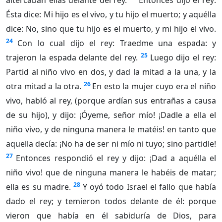
altercaban ellas delante del rey.
Entonces dijo el rey:
Ésta dice: Mi hijo es el vivo, y tu hijo el muerto; y aquélla
dice: No, sino que tu hijo es el muerto, y mi hijo el vivo.
24
Con lo cual dijo el rey: Traedme una espada: y
25
trajeron la espada delante del rey.
Luego dijo el rey:
Partid al niño vivo en dos, y dad la mitad a la una, y la
26
otra mitad a la otra.
En esto la mujer cuyo era el niño
vivo, habló al rey, (porque ardían sus entrañas a causa
de su hijo), y dijo: ¡Óyeme, señor mío! ¡Dadle a ella el
niño vivo, y de ninguna manera le matéis! en tanto que
aquella decía: ¡No ha de ser ni mío ni tuyo; sino partidle!
27
Entonces respondió el rey y dijo: ¡Dad a aquélla el
niño vivo! que de ninguna manera le habéis de matar;
28
ella es su madre.
Y oyó todo Israel el fallo que había
dado el rey; y temieron todos delante de él: porque
vieron que había en él sabiduría de Dios, para