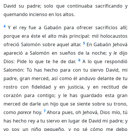
David su padre; solo que continuaba sacrificando y
quemando incienso en los altos.
4
Y el rey fue a Gabaón para ofrecer sacrificios allí;
porque era éste el alto más principal: mil holocaustos
5
ofreció Salomón sobre aquel altar.
En Gabaón Jehová
apareció a Salomón en sueños de la noche; y
le
dijo
6
Dios: Pide lo que te he de dar.
A lo que respondió
Salomón: Tú has hecho para con tu siervo David, mi
padre, gran merced, así como él anduvo delante de tu
rostro con fidelidad y en justicia, y en rectitud de
corazón para contigo; y le has guardado esta gran
merced de darle un hijo que se siente sobre su trono,
7
como
parece
hoy.
Ahora pues, oh Jehová, Dios mío, tú
has hecho rey a tu siervo en lugar de David mi padre; y
yo soy un niño pequeño, y no sé cómo me debo