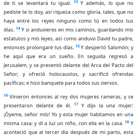
13
de ti se levantará tu igual.
Y además, lo que no
pediste te lo doy, así riqueza como gloria, tales, que no
haya entre los reyes ninguno como tú en todos tus
14
días.
Y si anduvieres en mis caminos, guardando mis
estatutos y mis leyes, así como anduvo David tu padre,
15
entonces prolongaré tus días.
Y despertó Salomón; y
he aquí que era un sueño. En seguida regresó a
Jerusalem, y se presentó delante del Arca del Pacto del
Señor; y ofreció holocaustos, y sacrificó ofrendas
pacíficas; e hizo banquete para todos sus siervos.
16
Vinieron entonces al rey dos mujeres rameras, y se
17
presentaron delante de él.
Y dijo la una mujer:
¡Óyeme, señor mío! Yo y esta mujer habitamos en una
18
misma casa; y dí a luz un niño, con ella en la casa.
Y
aconteció que al tercer día después de mi parto, esta