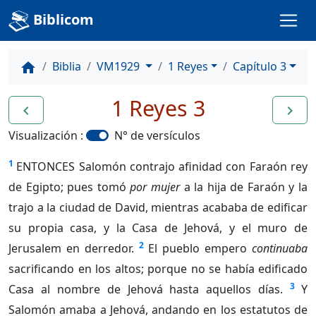
Biblicom
Biblia
VM1929
1 Reyes
Capítulo 3
home
1 Reyes 3
navigate_before
navigate_next
Visualización :
N° de versículos
1
ENTONCES Salomón contrajo afinidad con Faraón rey
de Egipto; pues tomó
por mujer
a la hija de Faraón y la
trajo a la ciudad de David, mientras acababa de edificar
su propia casa, y la Casa de Jehová, y el muro de
2
Jerusalem en derredor.
El pueblo empero
continuaba
sacrificando en los altos; porque no se había edificado
3
Casa al nombre de Jehová hasta aquellos días.
Y
Salomón amaba a Jehová, andando en los estatutos de