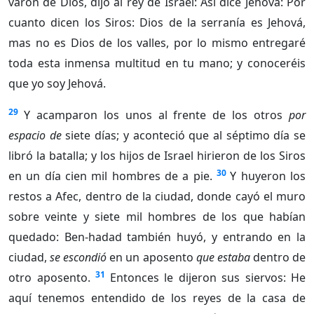
varón de Dios, dijo al rey de Israel: Así dice Jehová: Por
cuanto dicen los Siros: Dios de la serranía es Jehová,
mas no es Dios de los valles, por lo mismo entregaré
toda esta inmensa multitud en tu mano; y conoceréis
que yo soy Jehová.
29
Y acamparon los unos al frente de los otros
por
espacio de
siete días; y aconteció que al séptimo día se
libró la batalla; y los hijos de Israel hirieron de los Siros
30
en un día cien mil hombres de a pie.
Y huyeron los
restos a Afec, dentro de la ciudad, donde cayó el muro
sobre veinte y siete mil hombres de los que habían
quedado: Ben-hadad también huyó, y entrando en la
ciudad,
se escondió
en un aposento
que estaba
dentro de
31
otro aposento.
Entonces le dijeron sus siervos: He
aquí tenemos entendido de los reyes de la casa de