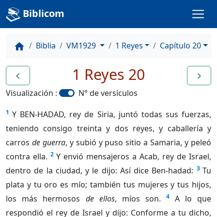
Biblicom
Biblia
VM1929
1 Reyes
Capítulo 20
home
1 Reyes 20
navigate_before
navigate_next
Visualización :
N° de versículos
1
Y BEN-HADAD, rey de Siria, juntó todas sus fuerzas,
teniendo consigo treinta y dos reyes, y caballería y
carros
de guerra
, y subió y puso sitio a Samaria, y peleó
2
contra ella.
Y envió mensajeros a Acab, rey de Israel,
3
dentro de la ciudad, y le dijo: Así dice Ben-hadad:
Tu
plata y tu oro es mío; también tus mujeres y tus hijos,
4
los más hermosos
de ellos
, míos son.
A lo que
respondió el rey de Israel y dijo: Conforme a tu dicho,