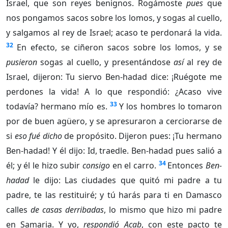
Israel, que son reyes benignos. Rogámoste
pues
que
nos pongamos sacos sobre los lomos, y sogas al cuello,
y salgamos al rey de Israel; acaso te perdonará la vida.
32
En efecto, se ciñeron sacos sobre los lomos, y se
pusieron
sogas al cuello, y presentándose
así
al rey de
Israel, dijeron: Tu siervo Ben-hadad dice: ¡Ruégote me
perdones la vida! A lo que respondió: ¿Acaso vive
33
todavía? hermano mío es.
Y los hombres lo tomaron
por de buen agüero, y se apresuraron a cerciorarse de
si
eso fué dicho
de propósito. Dijeron pues: ¡Tu hermano
Ben-hadad! Y él dijo: Id, traedle. Ben-hadad pues salió a
34
él; y él le hizo subir
consigo
en el carro.
Entonces
Ben-
hadad
le dijo: Las ciudades que quitó mi padre a tu
padre, te las restituiré; y tú harás para ti en Damasco
calles
de casas derribadas
, lo mismo que hizo mi padre
en Samaria. Y yo,
respondió Acab
, con este pacto te