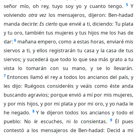
5
señor mío, oh rey, tuyo soy yo y cuanto tengo.
Y
volviendo
otra vez
los mensajeros, dijeron: Ben-hadad
manda decir
te: Es cierto
que envié a ti, diciendo: Tu plata
y tu oro, también tus mujeres y tus hijos me los has de
6
dar:
mañana empero, como a estas horas, enviaré mis
siervos a ti, y ellos registrarán tu casa y la casa de tus
siervos; y sucederá que todo lo que sea más grato a tu
vista lo tomarán con su mano, y se lo llevarán.
7
Entonces llamó el rey a todos los ancianos del país, y
les dijo: Ruégoos consideréis y veáis como éste anda
buscando agravios; porque envió a mí por mis mujeres,
y por mis hijos, y por mi plata y por mi oro, y yo nada le
8
he negado.
Y le dijeron todos los ancianos y todo el
9
pueblo: No
le
escuches, ni
lo
consientas.
Él pues
contestó a los mensajeros de Ben-hadad: Decid a mi