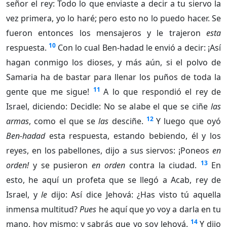
señor el rey: Todo lo que enviaste a decir a tu siervo la
vez primera, yo lo haré; pero esto no lo puedo hacer. Se
fueron entonces los mensajeros y le trajeron
esta
10
respuesta.
Con lo cual Ben-hadad le envió a decir: ¡Así
hagan conmigo los dioses, y más aún, si el polvo de
Samaria ha de bastar para llenar los puños de toda la
11
gente que me sigue!
A lo que respondió el rey de
Israel, diciendo: Decidle: No se alabe el que se ciñe
las
12
armas
, como el que se
las
desciñe.
Y luego que oyó
Ben-hadad
esta respuesta, estando bebiendo, él y los
reyes, en los pabellones, dijo a sus siervos: ¡Poneos
en
13
orden!
y se pusieron
en orden
contra la ciudad.
En
esto, he aquí un profeta que se llegó a Acab, rey de
Israel, y
le
dijo: Así dice Jehová: ¿Has visto tú aquella
inmensa multitud?
Pues
he aquí que yo voy a darla en tu
14
mano, hoy mismo; y sabrás que yo soy Jehová.
Y dijo