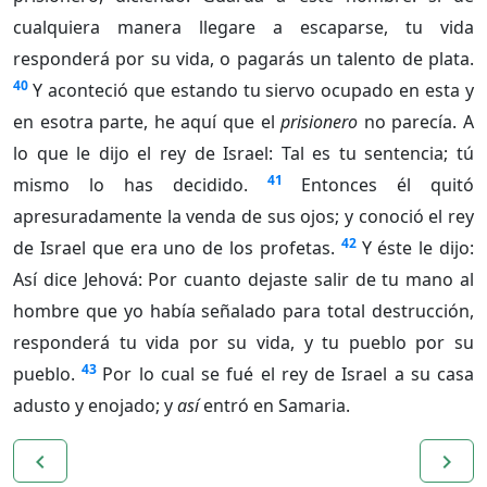
cualquiera manera llegare a escaparse, tu vida
responderá por su vida, o pagarás un talento de plata.
40
Y aconteció que estando tu siervo ocupado en esta y
en esotra parte, he aquí que el
prisionero
no parecía. A
lo que le dijo el rey de Israel: Tal es tu sentencia; tú
41
mismo lo has decidido.
Entonces él quitó
apresuradamente la venda de sus ojos; y conoció el rey
42
de Israel que era uno de los profetas.
Y éste le dijo:
Así dice Jehová: Por cuanto dejaste salir de tu mano al
hombre que yo había señalado para total destrucción,
responderá tu vida por su vida, y tu pueblo por su
43
pueblo.
Por lo cual se fué el rey de Israel a su casa
adusto y enojado; y
así
entró en Samaria.
navigate_before
navigate_next