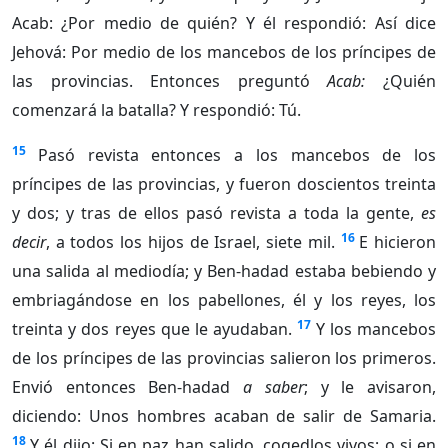
Acab: ¿Por medio de quién? Y él respondió: Así dice
Jehová: Por medio de los mancebos de los príncipes de
las provincias. Entonces preguntó
Acab:
¿Quién
comenzará la batalla? Y respondió: Tú.
15
Pasó revista entonces a los mancebos de los
príncipes de las provincias, y fueron doscientos treinta
y dos; y tras de ellos pasó revista a toda la gente,
es
16
decir
, a todos los hijos de Israel, siete mil.
E hicieron
una salida al mediodía; y Ben-hadad estaba bebiendo y
embriagándose en los pabellones, él y los reyes, los
17
treinta y dos reyes que le ayudaban.
Y los mancebos
de los príncipes de las provincias salieron los primeros.
Envió entonces Ben-hadad
a saber
; y le avisaron,
diciendo: Unos hombres acaban de salir de Samaria.
18
Y él dijo: Si en paz han salido, cogedlos vivos; o si en