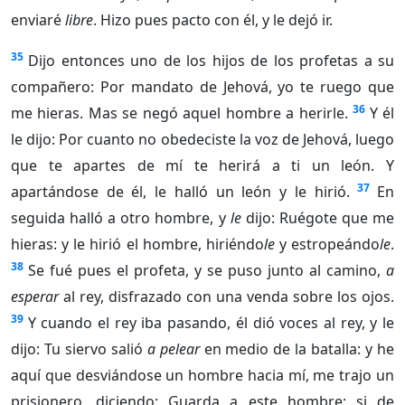
enviaré
libre
. Hizo pues pacto con él, y le dejó ir.
35
Dijo entonces uno de los hijos de los profetas a su
compañero: Por mandato de Jehová, yo te ruego que
36
me hieras. Mas se negó aquel hombre a herirle.
Y él
le dijo: Por cuanto no obedeciste la voz de Jehová, luego
que te apartes de mí te herirá a ti un león. Y
37
apartándose de él, le halló un león y le hirió.
En
seguida halló a otro hombre, y
le
dijo: Ruégote que me
hieras: y le hirió el hombre, hiriéndo
le
y estropeándo
le
.
38
Se fué pues el profeta, y se puso junto al camino,
a
esperar
al rey, disfrazado con una venda sobre los ojos.
39
Y cuando el rey iba pasando, él dió voces al rey, y le
dijo: Tu siervo salió
a pelear
en medio de la batalla: y he
aquí que desviándose un hombre hacia mí, me trajo un
prisionero, diciendo: Guarda a este hombre: si de