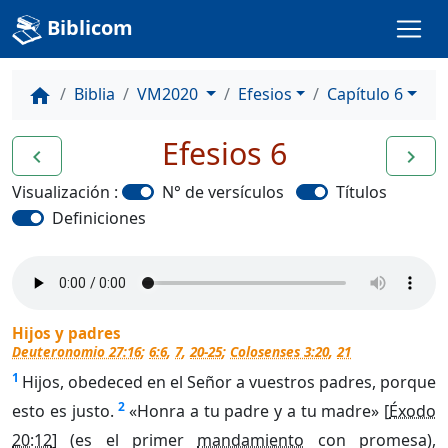
Biblicom
Biblia
VM2020
Efesios
Capítulo 6
home
Efesios 6
navigate_before
navigate_next
Visualización :
N° de versículos
Títulos
Definiciones
Hijos y padres
Deuteronomio 27:16
;
6:6
,
7
,
20-25
;
Colosenses 3:20
,
21
1
Hijos, obedeced en el Señor a vuestros padres, porque
2
esto es justo.
«Honra a tu padre y a tu madre» [
Éxodo
20:12
] (es el primer
mandamiento
con promesa),