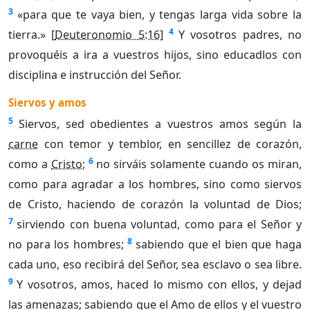
3
«para que te vaya bien, y tengas larga vida sobre la
4
tierra.» [
Deuteronomio 5:16
]
Y vosotros padres, no
provoquéis a ira a vuestros hijos, sino educadlos con
disciplina e instrucción del Señor.
Siervos y amos
5
Siervos, sed obedientes a vuestros amos según la
carne
con temor y temblor, en sencillez de corazón,
6
como a
Cristo
;
no sirváis solamente cuando os miran,
como para agradar a los hombres, sino como siervos
de Cristo, haciendo de corazón la voluntad de Dios;
7
sirviendo con buena voluntad, como para el Señor y
8
no para los hombres;
sabiendo que el bien que haga
cada uno, eso recibirá del Señor, sea esclavo o sea libre.
9
Y vosotros, amos, haced lo mismo con ellos, y dejad
las amenazas; sabiendo que el Amo de ellos y el vuestro