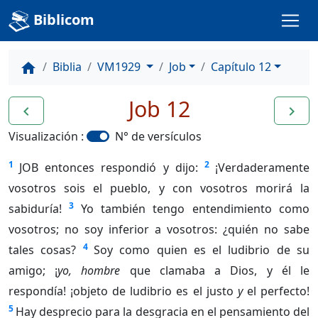
Biblicom
Biblia
VM1929
Job
Capítulo 12
home
Job 12
navigate_before
navigate_next
Visualización :
N° de versículos
1
2
JOB entonces respondió y dijo:
¡Verdaderamente
vosotros sois el pueblo, y con vosotros morirá la
3
sabiduría!
Yo también tengo entendimiento como
vosotros; no soy inferior a vosotros: ¿quién no sabe
4
tales cosas?
Soy como quien es el ludibrio de su
amigo; ¡
yo, hombre
que clamaba a Dios, y él le
respondía! ¡objeto de ludibrio es el justo
y
el perfecto!
5
Hay desprecio para la desgracia en el pensamiento del