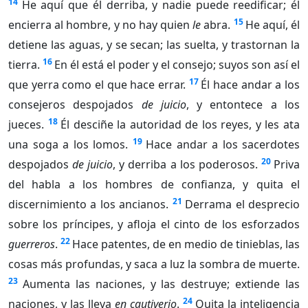
14
He aquí que él derriba, y nadie puede reedificar; él
15
encierra al hombre, y no hay quien
le
abra.
He aquí, él
detiene las aguas, y se secan; las suelta, y trastornan la
16
tierra.
En él está el poder y el consejo; suyos son así el
17
que yerra como el que hace errar.
Él hace andar a los
consejeros despojados
de juicio
, y entontece a los
18
jueces.
Él desciñe la autoridad de los reyes, y les ata
19
una soga a los lomos.
Hace andar a los sacerdotes
20
despojados
de juicio
, y derriba a los poderosos.
Priva
del habla a los hombres de confianza, y quita el
21
discernimiento a los ancianos.
Derrama el desprecio
sobre los príncipes, y afloja el cinto de los esforzados
22
guerreros
.
Hace patentes, de en medio de tinieblas, las
cosas más profundas, y saca a luz la sombra de muerte.
23
Aumenta las naciones, y las destruye; extiende las
24
naciones, y las lleva
en cautiverio
.
Quita la inteligencia