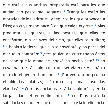
que está a sus anchas; preparada está para los que
6
andan con pasos mal seguros.
Tranquilas están las
moradas de los ladrones, y seguros los que provocan a
7
Dios; en cuya mano hace Dios que caiga
la presa
.
Mas
pregunta, si quieres, a las bestias, que ellas te
enseñarán, o a las aves del cielo, que ellas te lo dirán;
8
o habla a la tierra, que ella te enseñará, y los peces del
9
mar te lo contarán:
pues
¿quién de entre todos éstos
10
no sabe que la mano de Jehová ha hecho esto?
en
cuya mano está el alma de todo ser viviente, y el hálito
11
de todo el género humano.
¿Por ventura no prueba
el oído las palabras, así como el paladar gusta las
12
viandas?
Con los ancianos está la sabiduría, y en la
13
larga edad, el entendimiento:
en Dios está la
sabiduría y el poder; suyo es el consejo y la inteligencia.