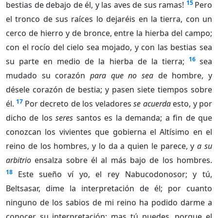
15
bestias de debajo de él, y las aves de sus ramas!
Pero
el tronco de sus raíces lo dejaréis en la tierra, con un
cerco de hierro y de bronce, entre la hierba del campo;
con el rocío del cielo sea mojado, y con las bestias sea
16
su parte en medio de la hierba de la tierra;
sea
mudado su corazón
para que no sea
de hombre, y
désele corazón de bestia; y pasen siete tiempos sobre
17
él.
Por decreto de los veladores
se acuerda
esto, y por
dicho de los
seres
santos es la demanda; a fin de que
conozcan los vivientes que gobierna el Altísimo en el
reino de los hombres, y lo da a quien le parece, y
a su
arbitrio
ensalza sobre él al más bajo de los hombres.
18
Este sueño ví yo, el rey Nabucodonosor; y tú,
Beltsasar, dime la interpretación de él; por cuanto
ninguno de los sabios de mi reino ha podido darme a
conocer su interpretación; mas tú puedes, porque el