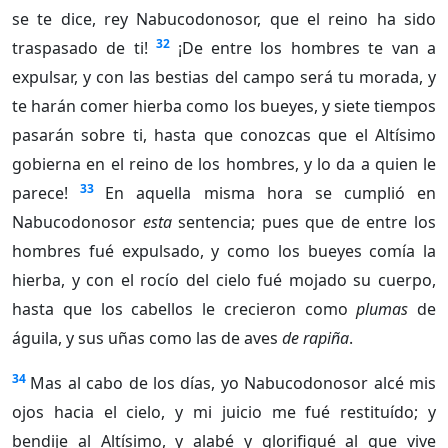
se te dice, rey Nabucodonosor, que el reino ha sido
32
traspasado de ti!
¡De entre los hombres te van a
expulsar, y con las bestias del campo será tu morada, y
te harán comer hierba como los bueyes, y siete tiempos
pasarán sobre ti, hasta que conozcas que el Altísimo
gobierna en el reino de los hombres, y lo da a quien le
33
parece!
En aquella misma hora se cumplió en
Nabucodonosor
esta
sentencia; pues que de entre los
hombres fué expulsado, y como los bueyes comía la
hierba, y con el rocío del cielo fué mojado su cuerpo,
hasta que los cabellos le crecieron como
plumas
de
águila, y sus uñas como las de aves
de rapiña
.
34
Mas al cabo de los días, yo Nabucodonosor alcé mis
ojos hacia el cielo, y mi juicio me fué restituído; y
bendije al Altísimo, y alabé y glorifiqué al que vive