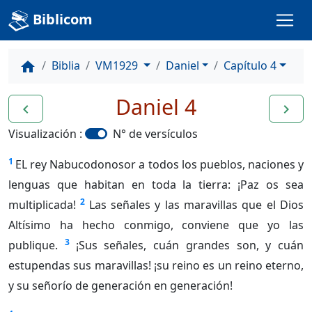
Biblicom
Biblia
VM1929
Daniel
Capítulo 4
home
Daniel 4
navigate_before
navigate_next
Visualización :
N° de versículos
1
EL rey Nabucodonosor a todos los pueblos, naciones y
lenguas que habitan en toda la tierra: ¡Paz os sea
2
multiplicada!
Las señales y las maravillas que el Dios
Altísimo ha hecho conmigo, conviene que yo las
3
publique.
¡Sus señales, cuán grandes son, y cuán
estupendas sus maravillas! ¡su reino es un reino eterno,
y su señorío de generación en generación!