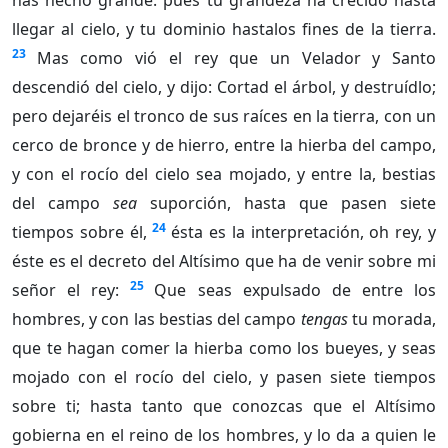
has hecho grande: pues tu grandeza ha crecido hasta
llegar al cielo, y tu dominio hastalos fines de la tierra.
23
Mas como vió el rey que un Velador y Santo
descendió del cielo, y dijo: Cortad el árbol, y destruídlo;
pero dejaréis el tronco de sus raíces en la tierra, con un
cerco de bronce y de hierro, entre la hierba del campo,
y con el rocío del cielo sea mojado, y entre la, bestias
del campo
sea
suporción, hasta que pasen siete
24
tiempos sobre él,
ésta es la interpretación, oh rey, y
éste es el decreto del Altísimo que ha de venir sobre mi
25
señor el rey:
Que seas expulsado de entre los
hombres, y con las bestias del campo
tengas
tu morada,
que te hagan comer la hierba como los bueyes, y seas
mojado con el rocío del cielo, y pasen siete tiempos
sobre ti; hasta tanto que conozcas que el Altísimo
gobierna en el reino de los hombres, y lo da a quien le