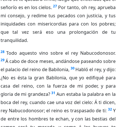
27
señorío es en los cielos.
Por tanto, oh rey, aprueba
mi consejo, y redime tus pecados con justicia, y tus
iniquidades con misericordias para con los pobres;
que tal vez será eso una prolongación de tu
tranquilidad.
28
Todo aquesto vino sobre el rey Nabucodonosor.
29
Á cabo de doce meses, andándose paseando sobre
30
el palacio del reino de Babilonia,
Habló el rey, y dijo:
¿No es ésta la gran Babilonia, que yo edifiqué para
casa del reino, con la fuerza de mi poder, y para
31
gloria de mi grandeza?
Aun estaba la palabra en la
boca del rey, cuando cae una voz del cielo: Á ti dicen,
32
rey Nabucodonosor; el reino es traspasado de ti:
Y
de entre los hombres te echan, y con las bestias del
campo será tu morada, y como á los bueyes te