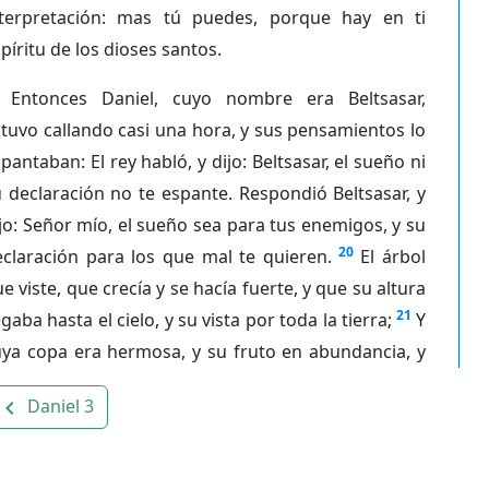
nterpretación: mas tú puedes, porque hay en ti
píritu de los dioses santos.
Entonces Daniel, cuyo nombre era Beltsasar,
tuvo callando casi una hora, y sus pensamientos lo
pantaban: El rey habló, y dijo: Beltsasar, el sueño ni
 declaración no te espante. Respondió Beltsasar, y
jo: Señor mío, el sueño sea para tus enemigos, y su
20
claración para los que mal te quieren.
El árbol
e viste, que crecía y se hacía fuerte, y que su altura
21
egaba hasta el cielo, y su vista por toda la tierra;
Y
uya copa era hermosa, y su fruto en abundancia, y
Daniel 3
avigate_before