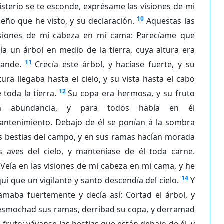
sterio se te esconde, exprésame las visiones de mi
10
eño que he visto, y su declaración.
Aquestas las
isiones de mi cabeza en mi cama: Parecíame que
ía un árbol en medio de la tierra, cuya altura era
11
rande.
Crecía este árbol, y hacíase fuerte, y su
tura llegaba hasta el cielo, y su vista hasta el cabo
12
 toda la tierra.
Su copa era hermosa, y su fruto
n abundancia, y para todos había en él
antenimiento. Debajo de él se ponían á la sombra
s bestias del campo, y en sus ramas hacían morada
as aves del cielo, y manteníase de él toda carne.
Veía en las visiones de mi cabeza en mi cama, y he
14
uí que un vigilante y santo descendía del cielo.
Y
amaba fuertemente y decía así: Cortad el árbol, y
esmochad sus ramas, derribad su copa, y derramad
 fruto: váyanse las bestias que están debajo de él, y