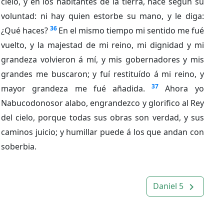
cielo, y en los habitantes de la tierra, hace según su
voluntad: ni hay quien estorbe su mano, y le diga:
36
¿Qué haces?
En el mismo tiempo mi sentido me fué
vuelto, y la majestad de mi reino, mi dignidad y mi
grandeza volvieron á mí, y mis gobernadores y mis
grandes me buscaron; y fuí restituído á mi reino, y
37
mayor grandeza me fué añadida.
Ahora yo
Nabucodonosor alabo, engrandezco y glorifico al Rey
del cielo, porque todas sus obras son verdad, y sus
caminos juicio; y humillar puede á los que andan con
soberbia.
Daniel 5
navigate_next