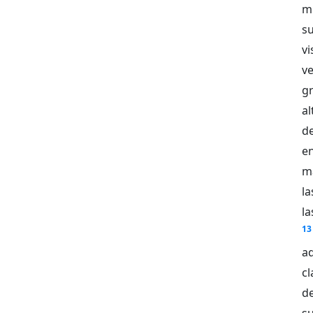
mi
su
v
ve
g
al
de
e
m
la
l
13
aq
cl
d
su