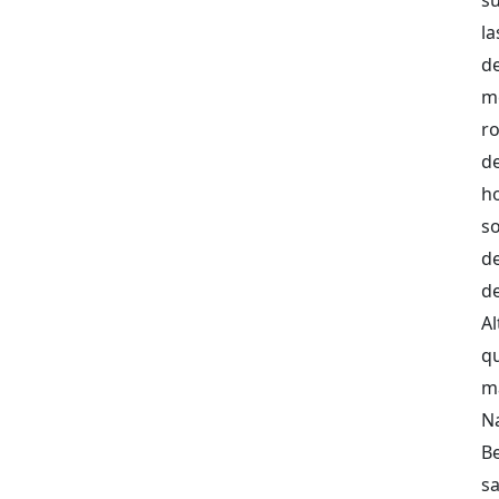
l
de
me
ro
de
h
so
d
d
A
qu
m
N
Be
s