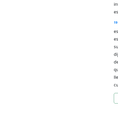
i
es
19
es
es
su
di
de
qu
ll
c
n