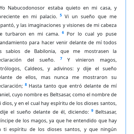
Yo Nabucodonosor estaba quieto en mi casa, y
5
oreciente en mi palacio.
Vi un sueño que me
pantó, y las imaginaciones y visiones de mi cabeza
6
e turbaron en mi cama.
Por lo cual yo puse
andamiento para hacer venir delante de mí todos
os sabios de Babilonia, que me mostrasen la
7
eclaración del sueño.
Y vinieron magos,
strólogos, Caldeos, y adivinos: y dije el sueño
elante de ellos, mas nunca me mostraron su
8
claración;
Hasta tanto que entró delante de mí
niel, cuyo nombre es Beltsasar, como el nombre de
 dios, y en el cual hay espíritu de los dioses santos,
9
dije el sueño delante de él, diciendo:
Beltsasar,
ríncipe de los magos, ya que he entendido que hay
n ti espíritu de los dioses santos, y que ningún