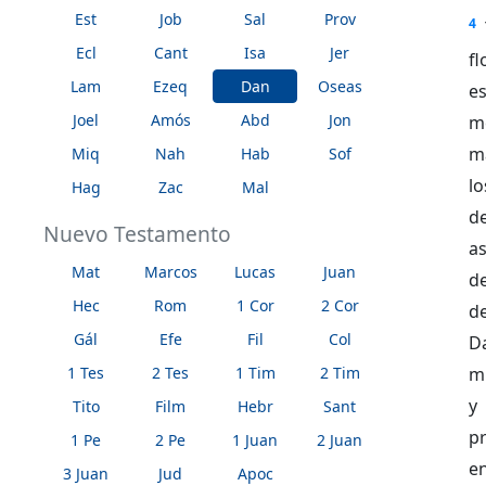
Est
Job
Sal
Prov
4
Ecl
Cant
Isa
Jer
fl
Lam
Ezeq
Dan
Oseas
es
Joel
Amós
Abd
Jon
m
m
Miq
Nah
Hab
Sof
l
Hag
Zac
Mal
d
Nuevo Testamento
a
Mat
Marcos
Lucas
Juan
d
Hec
Rom
1 Cor
2 Cor
de
Gál
Efe
Fil
Col
Da
1 Tes
2 Tes
1 Tim
2 Tim
mi
y 
Tito
Film
Hebr
Sant
p
1 Pe
2 Pe
1 Juan
2 Juan
e
3 Juan
Jud
Apoc