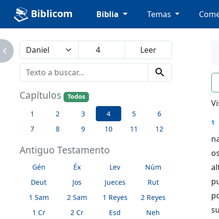
Biblicom
Biblia
Temas
Come
avigate_next
search
n
Capítulos
Todos
Vi
1
2
3
4
5
6
1
7
8
9
10
11
12
na
Antiguo Testamento
os
a
Gén
Éx
Lev
Núm
pu
Deut
Jos
Jueces
Rut
po
1 Sam
2 Sam
1 Reyes
2 Reyes
su
1 Cr
2 Cr
Esd
Neh