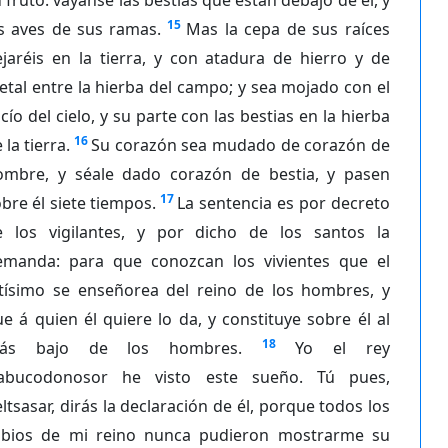
15
as aves de sus ramas.
Mas la cepa de sus raíces
jaréis en la tierra, y con atadura de hierro y de
tal entre la hierba del campo; y sea mojado con el
cío del cielo, y su parte con las bestias en la hierba
16
 la tierra.
Su corazón sea mudado de corazón de
ombre, y séale dado corazón de bestia, y pasen
17
bre él siete tiempos.
La sentencia es por decreto
e los vigilantes, y por dicho de los santos la
emanda: para que conozcan los vivientes que el
ltísimo se enseñorea del reino de los hombres, y
e á quien él quiere lo da, y constituye sobre él al
18
ás bajo de los hombres.
Yo el rey
abucodonosor he visto este sueño. Tú pues,
ltsasar, dirás la declaración de él, porque todos los
abios de mi reino nunca pudieron mostrarme su