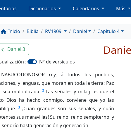
ntarios
Diccionarios
Calendarios
Más
Inicio
Biblia
RV1909
Daniel
Capítulo 4
home
Danie
Daniel 3
avigate_before
sualización :
N° de versículos
NABUCODONOSOR rey, á todos los pueblos,
ciones, y lenguas, que moran en toda la tierra: Paz
2
 sea multiplicada:
Las señales y milagros que el
lto Dios ha hecho conmigo, conviene que yo las
3
blique.
¡Cuán grandes son sus señales, y cuán
tentes sus maravillas! Su reino, reino sempiterno, y
 señorío hasta generación y generación.