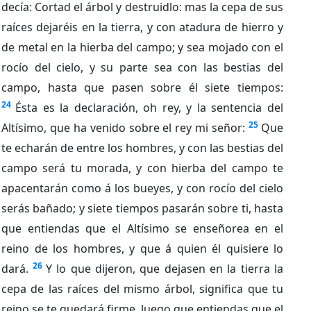
decía: Cortad el árbol y destruidlo: mas la cepa de sus
raíces dejaréis en la tierra, y con atadura de hierro y
de metal en la hierba del campo; y sea mojado con el
rocío del cielo, y su parte sea con las bestias del
campo, hasta que pasen sobre él siete tiempos:
24
Ésta es la declaración, oh rey, y la sentencia del
25
Altísimo, que ha venido sobre el rey mi señor:
Que
te echarán de entre los hombres, y con las bestias del
campo será tu morada, y con hierba del campo te
apacentarán como á los bueyes, y con rocío del cielo
serás bañado; y siete tiempos pasarán sobre ti, hasta
que entiendas que el Altísimo se enseñorea en el
reino de los hombres, y que á quien él quisiere lo
26
dará.
Y lo que dijeron, que dejasen en la tierra la
cepa de las raíces del mismo árbol, significa que tu
reino se te quedará firme, luego que entiendas que el