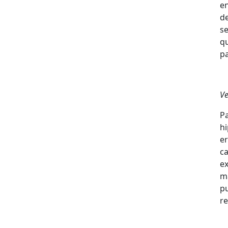
e
de
s
q
pa
Ve
P
h
e
ca
ex
m
p
re