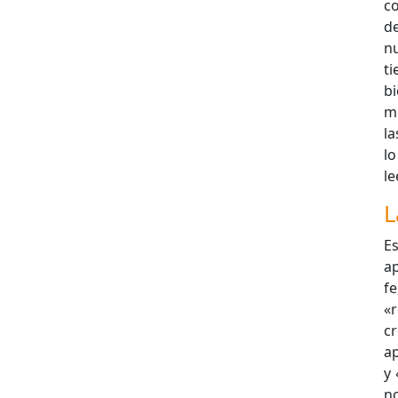
c
d
nu
ti
bi
m
la
l
le
L
Es
ap
fe
«r
c
ap
y 
n