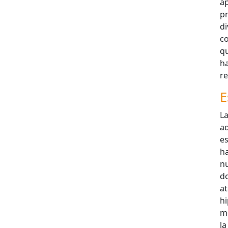
a
p
d
co
q
ha
re
E
L
a
e
h
nu
d
at
hi
m
la