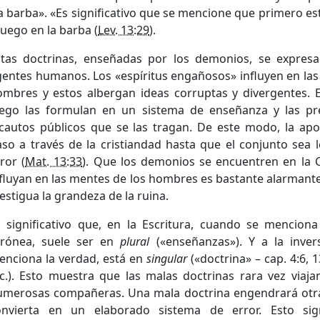
a barba». «Es significativo que se mencione que primero es
luego en la barba (
Lev. 13:29
).
stas doctrinas, enseñadas por los demonios, se expresa
entes humanos. Los «espíritus engañosos» influyen en las
ombres y estos albergan ideas corruptas y divergentes.
uego las formulan en un sistema de enseñanza y las pr
ncautos públicos que se las tragan. De este modo, la apo
so a través de la cristiandad hasta que el conjunto sea 
ror (
Mat. 13:33
). Que los demonios se encuentren en la 
fluyan en las mentes de los hombres es bastante alarmante
estigua la grandeza de la ruina.
s significativo que, en la Escritura, cuando se mencion
rrónea, suele ser en
plural
(«enseñanzas»). Y a la inver
enciona la verdad, está en
singular
(«doctrina» – cap. 4:6, 13
c.). Esto muestra que las malas doctrinas rara vez viajan
umerosas compañeras. Una mala doctrina engendrará otra
onvierta en un elaborado sistema de error. Esto sign