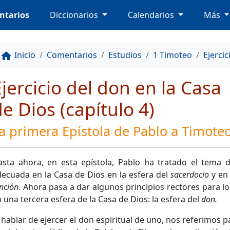
ntarios
Diccionarios
Calendarios
Más
Inicio
Comentarios
Estudios
1 Timoteo
Ejercic
home
jercicio del don en la Casa
e Dios (capítulo 4)
a primera Epístola de Pablo a Timote
asta ahora, en esta epístola, Pablo ha tratado el tema 
ecuada en la Casa de Dios en la esfera del
sacerdocio
y en 
nción
. Ahora pasa a dar algunos principios rectores para l
 una tercera esfera de la Casa de Dios: la esfera del
don.
 hablar de ejercer el don espiritual de uno, nos referimos 