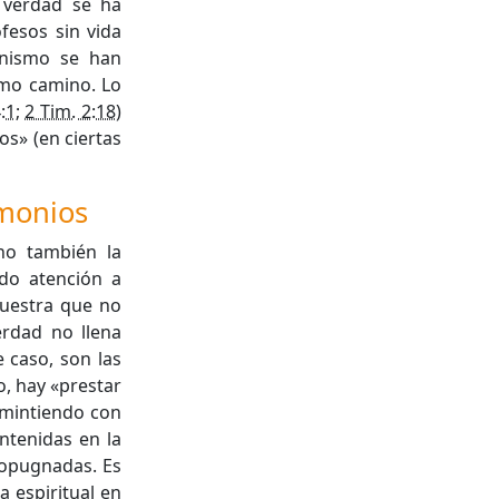
a verdad se ha
esos sin vida
ianismo se han
smo camino. Lo
:1
;
2 Tim. 2:18
)
os» (en ciertas
emonios
ino también la
ndo atención a
uestra que no
erdad no llena
 caso, son las
, hay «prestar
 «mintiendo con
ntenidas en la
ropugnadas. Es
ra espiritual en