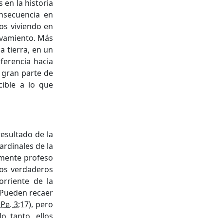
en la historia
onsecuencia en
s viviendo en
ivamiento. Más
la tierra, en un
ferencia hacia
, gran parte de
ible a lo que
resultado de la
ardinales de la
amente profeso
Los verdaderos
orriente de la
. Pueden recaer
 Pe. 3:17
), pero
o tanto, ellos