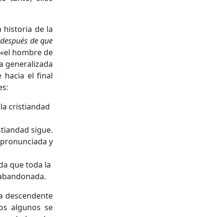
historia de la
n
después de que
o («el hombre de
da generalizada
hacia el final
es:
 la cristiandad
istiandad sigue.
s pronunciada y
nda que toda la
 abandonada.
va descendente
pos algunos se