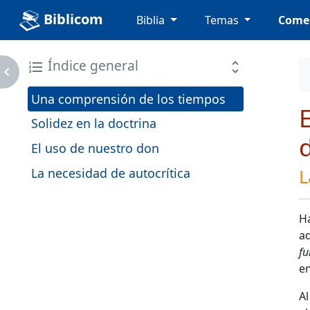
Biblicom
Biblia
Temas
Come
Índice general
format_list_numbered
unfold_more
avigate_next
Una comprensión de los tiempos
E
Solidez en la doctrina
d
El uso de nuestro don
La necesidad de autocrítica
L
H
ad
fu
en
Al