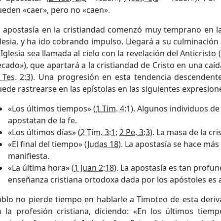
eden «caer», pero no «caen».
 apostasía en la cristiandad comenzó muy temprano en la 
lesia, y ha ido cobrando impulso. Llegará a su culminació
 Iglesia sea llamada al cielo con la revelación del Anticrist
cado»), que apartará a la cristiandad de Cristo en una caí
 Tes. 2:3
). Una progresión en esta tendencia descendente 
ede rastrearse en las epístolas en las siguientes expresion
«Los últimos tiempos» (
1 Tim. 4:1
). Algunos individuos de
apostatan de la fe.
«Los últimos días» (
2 Tim. 3:1
;
2 Pe. 3:3
). La masa de la cr
«El final del tiempo» (
Judas 18
). La apostasía se hace má
manifiesta.
«La última hora» (
1 Juan 2:18
). La apostasía es tan profu
enseñanza cristiana ortodoxa dada por los apóstoles es
ablo no pierde tiempo en hablarle a Timoteo de esta deri
n la profesión cristiana, diciendo: «En los últimos tiem