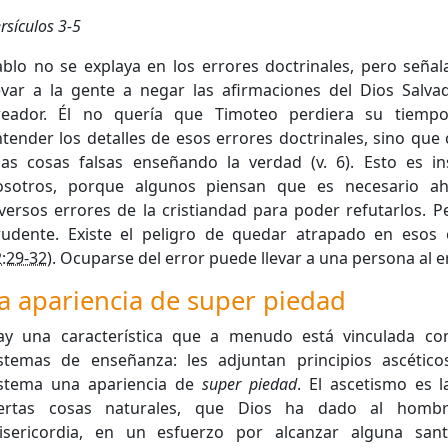
rsículos 3-5
blo no se explaya en los errores doctrinales, pero señal
levar a la gente a negar las afirmaciones del Dios Salva
reador. Él no quería que Timoteo perdiera su tiemp
tender los detalles de esos errores doctrinales, sino que
sas cosas falsas enseñando la verdad (v. 6). Esto es in
osotros, porque algunos piensan que es necesario a
versos errores de la cristiandad para poder refutarlos. P
rudente. Existe el peligro de quedar atrapado en esos 
:29-32
). Ocuparse del error puede llevar a una persona al er
a apariencia de super piedad
ay una característica que a menudo está vinculada con
istemas de enseñanza: les adjuntan principios ascético
istema una apariencia de
super piedad
. El ascetismo es 
iertas cosas naturales, que Dios ha dado al hom
isericordia, en un esfuerzo por alcanzar alguna sant