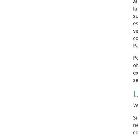
al
la
s
e
ve
c
P
P
ob
e
se
U
Ve
Si
n
c