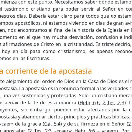
omienza con este punto. Necesitamos saber dónde estamos 
el testimonio cristiano para poder servir al Señor en c
estros días. Debería estar claro para todos que
no
estamo
empos apostólicos, ni estamos viviendo en días de gran av
en, nos encontramos al final de la historia de la Iglesia en 
omento en el que hay mucha desviación, confusión e indi
s afirmaciones de Cristo en la cristiandad. Es triste decirlo
o hoy en día pasa como cristianismo, es apenas reconoc
emos en las Escrituras.
a corriente de la apostasía
te alejamiento del orden de Dios en la Casa de Dios es el 
ostasía. La apostasía es la renuncia formal a las verdades c
, una vez sostenidas y profesadas. Solo un cristiano mer
ecaería» de la fe de esta manera (
Hebr. 6:6
;
2 Tes. 2:3
). 
reyentes, sin embargo, pueden estar afectados por la c
ostasía y abandonar ciertos principios y prácticas bíblicas
«caer» de la gracia (
Gál. 5:4
) y de su firmeza en el Señor (
2
o apostatar (
2 Tes. 2:3
–«caer»;
Hebr. 6:6
– «caer»). Por l