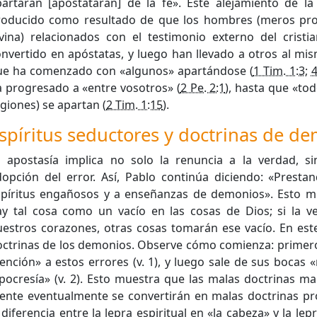
partarán [apostatarán] de la fe». Este alejamiento de l
roducido como resultado de que los hombres (meros prof
ivina) relacionados con el testimonio externo del crist
nvertido en apóstatas, y luego han llevado a otros al mi
ue ha comenzado con «algunos» apartándose (
1 Tim. 1:3
;
4
 progresado a «entre vosotros» (
2 Pe. 2:1
), hasta que «tod
giones) se apartan (
2 Tim. 1:15
).
spíritus seductores y doctrinas de d
a apostasía implica no solo la renuncia a la verdad, s
dopción del error. Así, Pablo continúa diciendo: «Presta
spíritus engañosos y a enseñanzas de demonios». Esto m
ay tal cosa como un vacío en las cosas de Dios; si la v
estros corazones, otras cosas tomarán ese vacío. En este
octrinas de los demonios. Observe cómo comienza: primero
ención» a estos errores (v. 1), y luego sale de sus bocas
pocresía» (v. 2). Esto muestra que las malas doctrinas ma
ente eventualmente se convertirán en malas doctrinas p
 diferencia entre la lepra espiritual en «la cabeza» y la lep