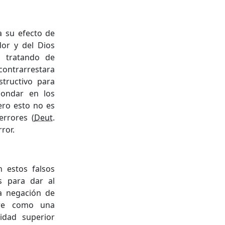
a su efecto de
dor y del Dios
o tratando de
 contrarrestara
structivo para
hondar en los
ero esto no es
errores (
Deut.
ror.
 estos falsos
s para dar al
la negación de
bre como una
idad superior