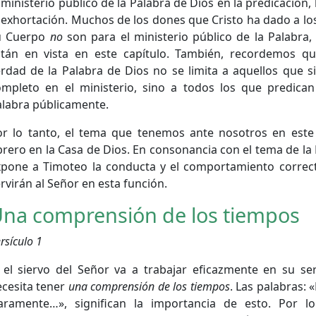
 ministerio público de la Palabra de Dios en la predicación,
 exhortación. Muchos de los dones que Cristo ha dado a l
u Cuerpo
no
son para el ministerio público de la Palabra,
stán en vista en este capítulo. También, recordemos qu
rdad de la Palabra de Dios no se limita a aquellos que s
ompleto en el ministerio, sino a todos los que predica
alabra públicamente.
or lo tanto, el tema que tenemos ante nosotros en este 
rero en la Casa de Dios. En consonancia con el tema de la 
xpone a Timoteo la conducta y el comportamiento correc
rvirán al Señor en esta función.
na comprensión de los tiempos
rsículo 1
 el siervo del Señor va a trabajar eficazmente en su ser
ecesita tener
una comprensión de los tiempos
. Las palabras: «
laramente…», significan la importancia de esto. Por lo