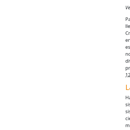
Ve
Pa
l
C
en
e
n
di
p
12
L
H
s
s
c
m