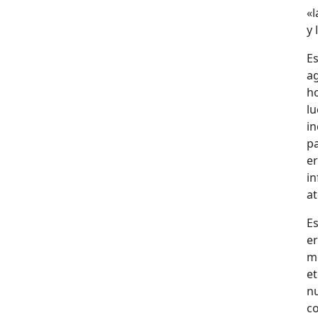
«l
y 
E
ag
h
l
i
pa
er
in
at
E
e
m
et
n
c