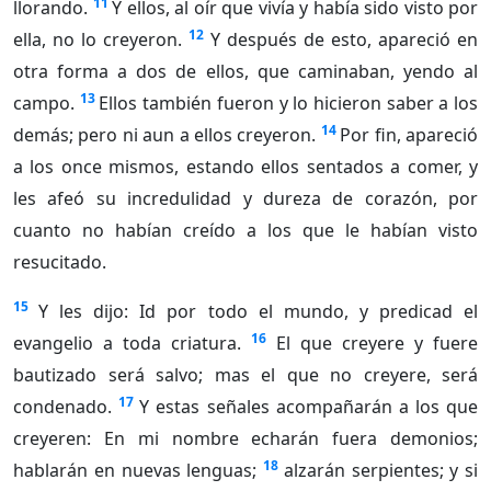
11
llorando.
Y ellos, al oír que vivía y había sido visto por
12
ella, no lo creyeron.
Y después de esto, apareció en
otra forma a dos de ellos, que caminaban, yendo al
13
campo.
Ellos también fueron y lo hicieron saber a los
14
demás; pero ni aun a ellos creyeron.
Por fin, apareció
a los once mismos, estando ellos sentados a comer, y
les afeó su incredulidad y dureza de corazón, por
cuanto no habían creído a los que le habían visto
resucitado.
15
Y les dijo: Id por todo el mundo, y predicad el
16
evangelio a toda criatura.
El que creyere y fuere
bautizado será salvo; mas el que no creyere, será
17
condenado.
Y estas señales acompañarán a los que
creyeren: En mi nombre echarán fuera demonios;
18
hablarán en nuevas lenguas;
alzarán serpientes; y si