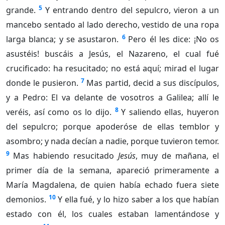
5
grande.
Y entrando dentro del sepulcro, vieron a un
mancebo sentado al lado derecho, vestido de una ropa
6
larga blanca; y se asustaron.
Pero él les dice: ¡No os
asustéis! buscáis a Jesús, el Nazareno, el cual fué
crucificado: ha resucitado; no está aquí; mirad el lugar
7
donde le pusieron.
Mas partid, decid a sus discípulos,
y a Pedro: El va delante de vosotros a Galilea; allí le
8
veréis, así como os lo dijo.
Y saliendo ellas, huyeron
del sepulcro; porque apoderóse de ellas temblor y
asombro; y nada decían a nadie, porque tuvieron temor.
9
Mas habiendo resucitado
Jesús
, muy de mañana, el
primer día de la semana, apareció primeramente a
María Magdalena, de quien había echado fuera siete
10
demonios.
Y ella fué, y lo hizo saber a los que habían
estado con él, los cuales estaban lamentándose y