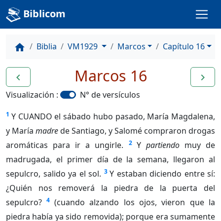
Biblicom
Biblia
VM1929
Marcos
Capítulo 16
home
Marcos 16
navigate_before
navigate_next
Visualización :
N° de versículos
1
Y CUANDO el sábado hubo pasado, María Magdalena,
y María
madre
de Santiago, y Salomé compraron drogas
2
aromáticas para ir a ungirle.
Y
partiendo
muy de
madrugada, el primer día de la semana, llegaron al
3
sepulcro, salido ya el sol.
Y estaban diciendo entre sí:
¿Quién nos removerá la piedra de la puerta del
4
sepulcro?
(cuando alzando los ojos, vieron que la
piedra había ya sido removida); porque era sumamente