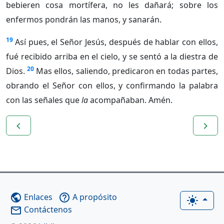
bebieren cosa mortífera, no les dañará; sobre los
enfermos pondrán las manos, y sanarán.
19
Así pues, el Señor Jesús, después de hablar con ellos,
fué recibido arriba en el cielo, y se sentó a la diestra de
20
Dios.
Mas ellos, saliendo, predicaron en todas partes,
obrando el Señor con ellos, y confirmando la palabra
con las señales que
la
acompañaban. Amén.
navigate_before
navigate_next
Enlaces
A propósito
public
help_outline
light_mode
Contáctenos
mail_outline