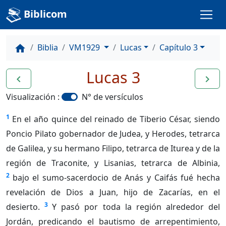
Biblicom
Biblia
VM1929
Lucas
Capítulo 3
home
Lucas 3
navigate_before
navigate_next
Visualización :
N° de versículos
1
En el año quince del reinado de Tiberio César, siendo
Poncio Pilato gobernador de Judea, y Herodes, tetrarca
de Galilea, y su hermano Filipo, tetrarca de Iturea y de la
región de Traconite, y Lisanias, tetrarca de Albinia,
2
bajo el sumo-sacerdocio de Anás y Caifás fué hecha
revelación de Dios a Juan, hijo de Zacarías, en el
3
desierto.
Y pasó por toda la región alrededor del
Jordán, predicando el bautismo de arrepentimiento,