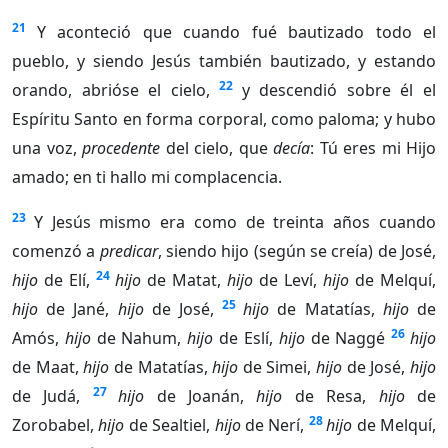
21
Y aconteció que cuando fué bautizado todo el
pueblo, y siendo Jesús también bautizado, y estando
22
orando, abrióse el cielo,
y descendió sobre él el
Espíritu Santo en forma corporal, como paloma; y hubo
una voz,
procedente
del cielo, que
decía
: Tú eres mi Hijo
amado; en ti hallo mi complacencia.
23
Y Jesús mismo era como de treinta años cuando
comenzó a
predicar
, siendo hijo (según se creía) de José,
24
hijo
de Elí,
hijo
de Matat,
hijo
de Leví,
hijo
de Melquí,
25
hijo
de Jané,
hijo
de José,
hijo
de Matatías,
hijo
de
26
Amós,
hijo
de Nahum,
hijo
de Eslí,
hijo
de Naggé
hijo
de Maat,
hijo
de Matatías,
hijo
de Simei,
hijo
de José,
hijo
27
de Judá,
hijo
de Joanán,
hijo
de Resa,
hijo
de
28
Zorobabel,
hijo
de Sealtiel,
hijo
de Nerí,
hijo
de Melquí,