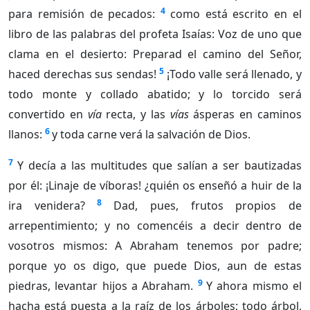
4
para remisión de pecados:
como está escrito en el
libro de las palabras del profeta Isaías: Voz de uno que
clama en el desierto: Preparad el camino del Señor,
5
haced derechas sus sendas!
¡Todo valle será llenado, y
todo monte y collado abatido; y lo torcido será
convertido en
vía
recta, y las
vías
ásperas en caminos
6
llanos:
y toda carne verá la salvación de Dios.
7
Y decía a las multitudes que salían a ser bautizadas
por él: ¡Linaje de víboras! ¿quién os enseñó a huir de la
8
ira venidera?
Dad, pues, frutos propios de
arrepentimiento; y no comencéis a decir dentro de
vosotros mismos: A Abraham tenemos por padre;
porque yo os digo, que puede Dios, aun de estas
9
piedras, levantar hijos a Abraham.
Y ahora mismo el
hacha está puesta a la raíz de los árboles; todo árbol,