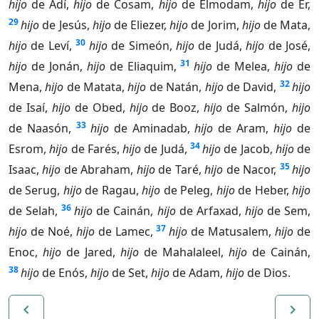
hijo
de Adí,
hijo
de Cosam,
hijo
de Elmodam,
hijo
de Er,
29
hijo
de Jesús,
hijo
de Eliezer,
hijo
de Jorim,
hijo
de Mata,
30
hijo
de Leví,
hijo
de Simeón,
hijo
de Judá,
hijo
de José,
31
hijo
de Jonán,
hijo
de Eliaquim,
hijo
de Melea,
hijo
de
32
Mena,
hijo
de Matata,
hijo
de Natán,
hijo
de David,
hijo
de Isaí,
hijo
de Obed,
hijo
de Booz,
hijo
de Salmón,
hijo
33
de Naasón,
hijo
de Aminadab,
hijo
de Aram,
hijo
de
34
Esrom,
hijo
de Farés,
hijo
de Judá,
hijo
de Jacob,
hijo
de
35
Isaac,
hijo
de Abraham,
hijo
de Taré,
hijo
de Nacor,
hijo
de Serug,
hijo
de Ragau,
hijo
de Peleg,
hijo
de Heber,
hijo
36
de Selah,
hijo
de Cainán,
hijo
de Arfaxad,
hijo
de Sem,
37
hijo
de Noé,
hijo
de Lamec,
hijo
de Matusalem,
hijo
de
Enoc,
hijo
de Jared,
hijo
de Mahalaleel,
hijo
de Cainán,
38
hijo
de Enós,
hijo
de Set,
hijo
de Adam,
hijo
de Dios.
navigate_before
navigate_next