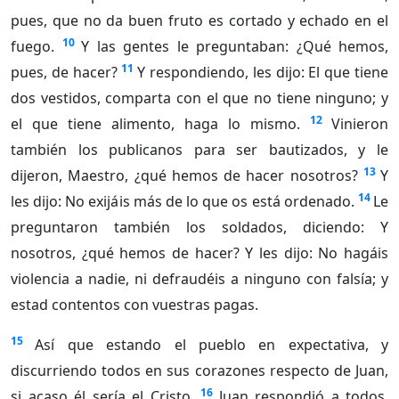
pues, que no da buen fruto es cortado y echado en el
10
fuego.
Y las gentes le preguntaban: ¿Qué hemos,
11
pues, de hacer?
Y respondiendo, les dijo: El que tiene
dos vestidos, comparta con el que no tiene ninguno; y
12
el que tiene alimento, haga lo mismo.
Vinieron
también los publicanos para ser bautizados, y le
13
dijeron, Maestro, ¿qué hemos de hacer nosotros?
Y
14
les dijo: No exijáis más de lo que os está ordenado.
Le
preguntaron también los soldados, diciendo: Y
nosotros, ¿qué hemos de hacer? Y les dijo: No hagáis
violencia a nadie, ni defraudéis a ninguno con falsía; y
estad contentos con vuestras pagas.
15
Así que estando el pueblo en expectativa, y
discurriendo todos en sus corazones respecto de Juan,
16
si acaso él sería el Cristo,
Juan respondió a todos,