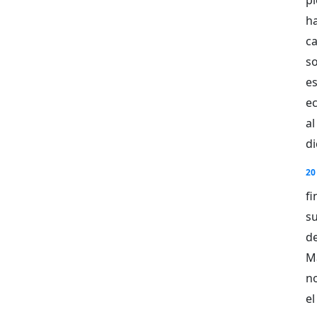
ha
c
s
e
e
al
di
20
f
su
d
M
n
e