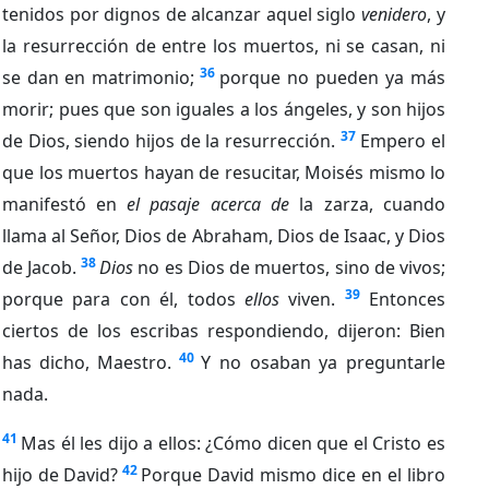
tenidos por dignos de alcanzar aquel siglo
venidero
, y
la resurrección de entre los muertos, ni se casan, ni
36
se dan en matrimonio;
porque no pueden ya más
morir; pues que son iguales a los ángeles, y son hijos
37
de Dios, siendo hijos de la resurrección.
Empero el
que los muertos hayan de resucitar, Moisés mismo lo
manifestó en
el pasaje acerca de
la zarza, cuando
llama al Señor, Dios de Abraham, Dios de Isaac, y Dios
38
de Jacob.
Dios
no es Dios de muertos, sino de vivos;
39
porque para con él, todos
ellos
viven.
Entonces
ciertos de los escribas respondiendo, dijeron: Bien
40
has dicho, Maestro.
Y no osaban ya preguntarle
nada.
41
Mas él les dijo a ellos: ¿Cómo dicen que el Cristo es
42
hijo de David?
Porque David mismo dice en el libro