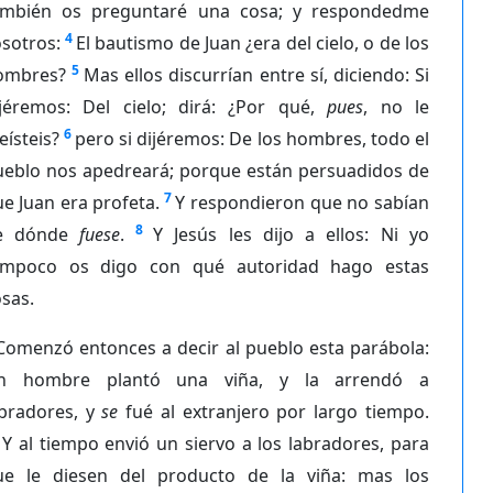
ambién os preguntaré una cosa; y respondedme
4
sotros:
El bautismo de Juan ¿era del cielo, o de los
5
ombres?
Mas ellos discurrían entre sí, diciendo: Si
ijéremos: Del cielo; dirá: ¿Por qué,
pues
, no le
6
eísteis?
pero si dijéremos: De los hombres, todo el
ueblo nos apedreará; porque están persuadidos de
7
e Juan era profeta.
Y respondieron que no sabían
8
e dónde
fuese
.
Y Jesús les dijo a ellos: Ni yo
ampoco os digo con qué autoridad hago estas
sas.
Comenzó entonces a decir al pueblo esta parábola:
n hombre plantó una viña, y la arrendó a
abradores, y
se
fué al extranjero por largo tiempo.
Y al tiempo envió un siervo a los labradores, para
ue le diesen del producto de la viña: mas los