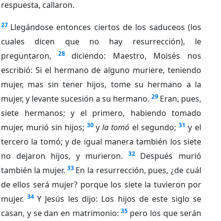
respuesta, callaron.
27
Llegándose entonces ciertos de los saduceos (los
cuales dicen que no hay resurrección), le
28
preguntaron,
diciendo: Maestro, Moisés nos
escribió: Si el hermano de alguno muriere, teniendo
mujer, mas sin tener hijos, tome su hermano a la
29
mujer, y levante sucesión a su hermano.
Eran, pues,
siete hermanos; y el primero, habiendo tomado
30
31
mujer, murió sin hijos;
y
la tomó
el segundo;
y el
tercero la tomó; y de igual manera también los siete
32
no dejaron hijos, y murieron.
Después murió
33
también la mujer.
En la resurrección, pues, ¿de cuál
de ellos será mujer? porque los siete la tuvieron por
34
mujer.
Y Jesús les dijo: Los hijos de este siglo se
35
casan, y se dan en matrimonio:
pero los que serán