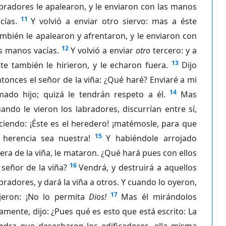
bradores le apalearon, y le enviaron con las manos
11
cías.
Y volvió a enviar otro siervo: mas a éste
mbién le apalearon y afrentaron, y le enviaron con
12
s manos vacías.
Y volvió a enviar
otro
tercero: y a
13
te también le hirieron, y le echaron fuera.
Dijo
tonces el señor de la viña: ¿Qué haré? Enviaré a mi
14
mado hijo; quizá le tendrán respeto a él.
Mas
ando le vieron los labradores, discurrían entre sí,
ciendo: ¡Éste es el heredero! ¡matémosle, para que
15
a herencia sea nuestra!
Y habiéndole arrojado
era de la viña, le mataron. ¿Qué hará pues con ellos
16
 señor de la viña?
Vendrá, y destruirá a aquellos
bradores, y dará la viña a otros. Y cuando lo oyeron,
17
ijeron: ¡No lo permita
Dios!
Mas él mirándolos
jamente, dijo: ¿Pues qué es esto que está escrito: La
iedra que desecharon los edificadores, ella misma