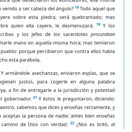
18
 venido a ser cabeza del ángulo?
Todo aquel que
ayere sobre esta piedra, será quebrantado; mas
19
obre quien ella cayere, le desmenuzará.
Y los
scribas y los jefes de los sacerdotes
procuraban
charle mano en aquella misma hora; mas temieron
 pueblo: porque percibieron que contra ellos había
cho esta parábola.
Y armándole asechanzas, enviaron espías, que se
ingiesen justos, para cogerle en alguna palabra
ya, a fin de entregarle a la jurisdicción y potestad
21
el gobernador.
Y éstos le preguntaron, diciendo:
aestro, sabemos que dices y enseñas rectamente, y
o aceptas la persona de nadie; antes bien enseñas
22
l camino de Dios con verdad:
¿Nos es licitó,
al