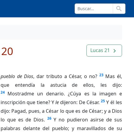
search
 20
Lucas 21
navigate_next
23
pueblo de Dios
, dar tributo a César, o no?
Mas él,
que entendía la astucia de ellos, les dijo:
24
Mostradme un denario. ¿Cúya es la imagen e
25
inscripción que tiene? Y
le
dijeron: De César.
Y él les
dijo: Pagad, pues, a César lo que es de César; y a Dios
26
lo que es de Dios.
Y no pudieron asirse de sus
palabras delante del pueblo; y maravillados de su