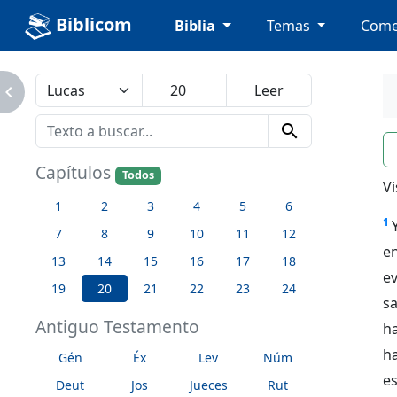
Biblicom
Biblia
Temas
Come
avigate_next
search
n
Capítulos
Todos
Vi
1
2
3
4
5
6
1
7
8
9
10
11
12
e
13
14
15
16
17
18
e
19
20
21
22
23
24
s
Antiguo Testamento
h
ha
Gén
Éx
Lev
Núm
e
Deut
Jos
Jueces
Rut