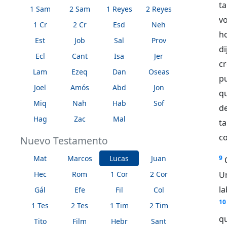
t
1 Sam
2 Sam
1 Reyes
2 Reyes
vo
1 Cr
2 Cr
Esd
Neh
h
Est
Job
Sal
Prov
d
Ecl
Cant
Isa
Jer
cr
Lam
Ezeq
Dan
Oseas
p
Joel
Amós
Abd
Jon
qu
Miq
Nah
Hab
Sof
d
Hag
Zac
Mal
t
co
Nuevo Testamento
Mat
Marcos
Lucas
Juan
9
Hec
Rom
1 Cor
2 Cor
U
l
Gál
Efe
Fil
Col
10
1 Tes
2 Tes
1 Tim
2 Tim
q
Tito
Film
Hebr
Sant