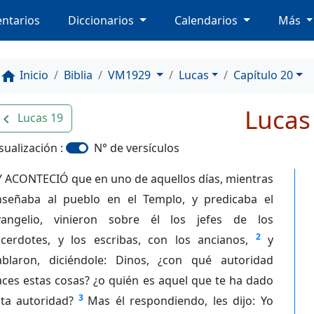
ntarios
Diccionarios
Calendarios
Más
Inicio
Biblia
VM1929
Lucas
Capítulo 20
home
Lucas
Lucas 19
avigate_before
sualización :
N° de versículos
Y ACONTECIÓ que en uno de aquellos días, mientras
nseñaba al pueblo en el Templo, y predicaba el
vangelio, vinieron sobre él los jefes de los
2
acerdotes, y los escribas, con los ancianos,
y
ablaron, diciéndole: Dinos, ¿con qué autoridad
ces estas cosas? ¿o quién es aquel que te ha dado
3
sta autoridad?
Mas él respondiendo, les dijo: Yo