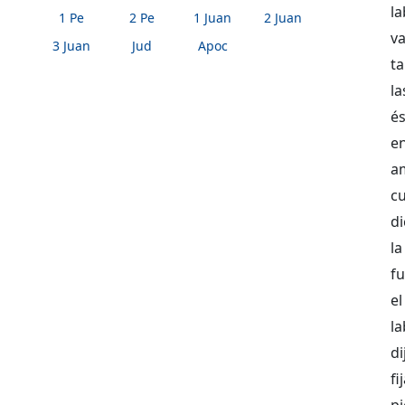
la
1 Pe
2 Pe
1 Juan
2 Juan
va
3 Juan
Jud
Apoc
ta
la
és
en
a
cu
di
l
fu
el
la
d
fi
p