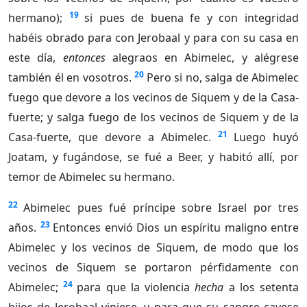
19
hermano);
si pues de buena fe y con integridad
habéis obrado para con Jerobaal y para con su casa en
este día,
entonces
alegraos en Abimelec, y alégrese
20
también él en vosotros.
Pero si no, salga de Abimelec
fuego que devore a los vecinos de Siquem y de la Casa-
fuerte; y salga fuego de los vecinos de Siquem y de la
21
Casa-fuerte, que devore a Abimelec.
Luego huyó
Joatam, y fugándose, se fué a Beer, y habitó allí, por
temor de Abimelec su hermano.
22
Abimelec pues fué príncipe sobre Israel por tres
23
años.
Entonces envió Dios un espíritu maligno entre
Abimelec y los vecinos de Siquem, de modo que los
vecinos de Siquem se portaron pérfidamente con
24
Abimelec;
para que la violencia
hecha
a los setenta