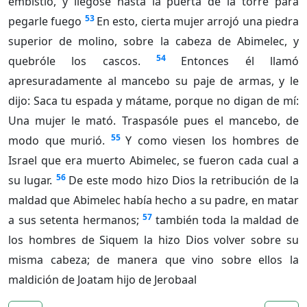
embistió, y llegóse hasta la puerta de la torre para
53
pegarle fuego
En esto, cierta mujer arrojó una piedra
superior de molino, sobre la cabeza de Abimelec, y
54
quebróle los cascos.
Entonces él llamó
apresuradamente al mancebo su paje de armas, y le
dijo: Saca tu espada y mátame, porque no digan de mí:
Una mujer le mató. Traspasóle pues el mancebo, de
55
modo que murió.
Y como viesen los hombres de
Israel que era muerto Abimelec, se fueron cada cual a
56
su lugar.
De este modo hizo Dios la retribución de la
maldad que Abimelec había hecho a su padre, en matar
57
a sus setenta hermanos;
también toda la maldad de
los hombres de Siquem la hizo Dios volver sobre su
misma cabeza; de manera que vino sobre ellos la
maldición de Joatam hijo de Jerobaal