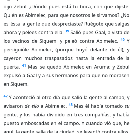
dijo Zebul: ¿Dónde pues está tu boca, con que dijiste:
Quién es Abimelec, para que nosotros le sirvamos? ¿No
es ésta la gente que despreciaste? Ruégote que salgas
39
ahora y pelees contra ella.
Salió pues Gaal, a vista de
40
los vecinos de Siquem, y peleó contra Abimelec.
Y
persiguióle Abimelec, (porque huyó delante de él); y
cayeron muchos traspasados hasta la entrada de la
41
puerta.
Mas se quedó Abimelec en Aruma; y Zebul
expulsó a Gaal y a sus hermanos para que no morasen
en Siquem.
42
Y aconteció al otro día que salió la gente al campo; y
43
avisaron
de ello
a Abimelec.
Mas él había tomado
su
gente, y los había dividido en tres compañías, y había
puesto emboscadas en el campo. Y cuando vió que, he
aquí, la gente salía de la ciudad, se levantó contra ellos,