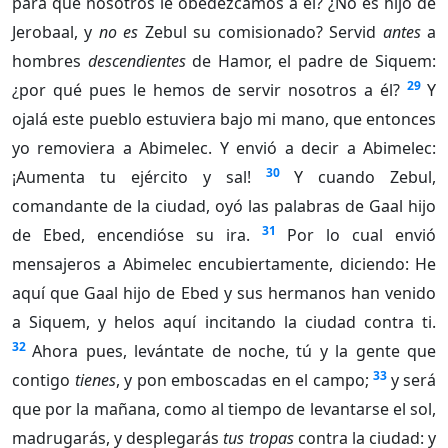
para que nosotros le obedezcamos a él? ¿No es hijo de
Jerobaal, y
no es
Zebul su comisionado? Servid
antes
a
hombres
descendientes
de Hamor, el padre de Siquem:
29
¿por qué pues le hemos de servir nosotros a él?
Y
ojalá este pueblo estuviera bajo mi mano, que entonces
yo removiera a Abimelec. Y envió a decir a Abimelec:
30
¡Aumenta tu ejército y sal!
Y cuando Zebul,
comandante de la ciudad, oyó las palabras de Gaal hijo
31
de Ebed, encendióse su ira.
Por lo cual envió
mensajeros a Abimelec encubiertamente, diciendo: He
aquí que Gaal hijo de Ebed y sus hermanos han venido
a Siquem, y helos aquí incitando la ciudad contra ti.
32
Ahora pues, levántate de noche, tú y la gente que
33
contigo
tienes
, y pon emboscadas en el campo;
y será
que por la mañana, como al tiempo de levantarse el sol,
madrugarás, y desplegarás
tus tropas
contra la ciudad: y