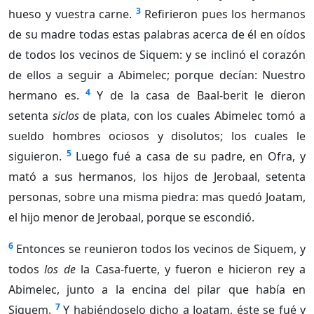
3
hueso y vuestra carne.
Refirieron pues los hermanos
de su madre todas estas palabras acerca de él en oídos
de todos los vecinos de Siquem: y se inclinó el corazón
de ellos a seguir a Abimelec; porque decían: Nuestro
4
hermano es.
Y de la casa de Baal-berit le dieron
setenta
siclos
de plata, con los cuales Abimelec tomó a
sueldo hombres ociosos y disolutos; los cuales le
5
siguieron.
Luego fué a casa de su padre, en Ofra, y
mató a sus hermanos, los hijos de Jerobaal, setenta
personas, sobre una misma piedra: mas quedó Joatam,
el hijo menor de Jerobaal, porque se escondió.
6
Entonces se reunieron todos los vecinos de Siquem, y
todos
los de
la Casa-fuerte, y fueron e hicieron rey a
Abimelec, junto a la encina del pilar que había en
7
Siquem.
Y habiéndoselo dicho a Joatam, éste se fué y