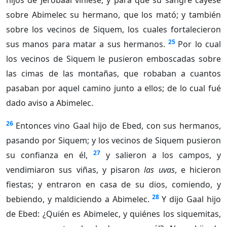
hijos de Jerobaal viniese, y para que su sangre cayese
sobre Abimelec su hermano, que los mató; y también
sobre los vecinos de Siquem, los cuales fortalecieron
25
sus manos para matar a sus hermanos.
Por lo cual
los vecinos de Siquem le pusieron emboscadas sobre
las cimas de las montañas, que robaban a cuantos
pasaban por aquel camino junto a ellos; de lo cual fué
dado aviso a Abimelec.
26
Entonces vino Gaal hijo de Ebed, con sus hermanos,
pasando por Siquem; y los vecinos de Siquem pusieron
27
su confianza en él,
y salieron a los campos, y
vendimiaron sus viñas, y pisaron
las uvas
, e hicieron
fiestas; y entraron en casa de su dios, comiendo, y
28
bebiendo, y maldiciendo a Abimelec.
Y dijo Gaal hijo
de Ebed: ¿Quién es Abimelec, y quiénes los siquemitas,