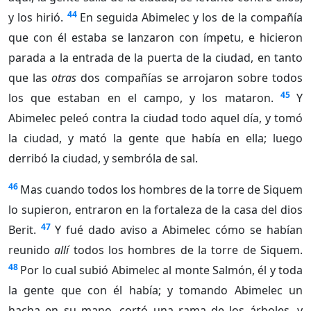
44
y los hirió.
En seguida Abimelec y los de la compañía
que con él estaba se lanzaron con ímpetu, e hicieron
parada a la entrada de la puerta de la ciudad, en tanto
que las
otras
dos compañías se arrojaron sobre todos
45
los que estaban en el campo, y los mataron.
Y
Abimelec peleó contra la ciudad todo aquel día, y tomó
la ciudad, y mató la gente que había en ella; luego
derribó la ciudad, y sembróla de sal.
46
Mas cuando todos los hombres de la torre de Siquem
lo supieron, entraron en la fortaleza de la casa del dios
47
Berit.
Y fué dado aviso a Abimelec cómo se habían
reunido
allí
todos los hombres de la torre de Siquem.
48
Por lo cual subió Abimelec al monte Salmón, él y toda
la gente que con él había; y tomando Abimelec un
hacha en su mano, cortó una rama de los árboles, y