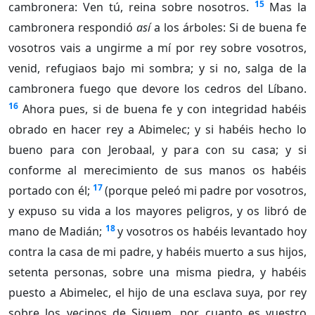
15
cambronera: Ven tú, reina sobre nosotros.
Mas la
cambronera respondió
así
a los árboles: Si de buena fe
vosotros vais a ungirme a mí por rey sobre vosotros,
venid, refugiaos bajo mi sombra; y si no, salga de la
cambronera fuego que devore los cedros del Líbano.
16
Ahora pues, si de buena fe y con integridad habéis
obrado en hacer rey a Abimelec; y si habéis hecho lo
bueno para con Jerobaal, y para con su casa; y si
conforme al merecimiento de sus manos os habéis
17
portado con él;
(porque peleó mi padre por vosotros,
y expuso su vida a los mayores peligros, y os libró de
18
mano de Madián;
y vosotros os habéis levantado hoy
contra la casa de mi padre, y habéis muerto a sus hijos,
setenta personas, sobre una misma piedra, y habéis
puesto a Abimelec, el hijo de una esclava suya, por rey
sobre los vecinos de Siquem, por cuanto es vuestro