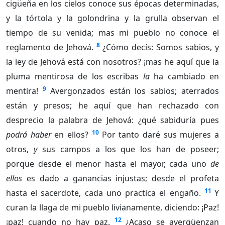
cigüeña en los cielos conoce sus épocas determinadas,
y la tórtola y la golondrina y la grulla observan el
tiempo de su venida; mas mi pueblo no conoce el
8
reglamento de Jehová.
¿Cómo decís: Somos sabios, y
la ley de Jehová está con nosotros? ¡mas he aquí que la
pluma mentirosa de los escribas
la
ha cambiado en
9
mentira!
Avergonzados están los sabios; aterrados
están y presos; he aquí que han rechazado con
desprecio la palabra de Jehová: ¿qué sabiduría pues
10
podrá haber
en ellos?
Por tanto daré sus mujeres a
otros,
y
sus campos a los que los han de poseer;
porque desde el menor hasta el mayor, cada uno
de
ellos
es dado a ganancias injustas; desde el profeta
11
hasta el sacerdote, cada uno practica el engaño.
Y
curan la llaga de mi pueblo livianamente, diciendo: ¡Paz!
12
¡paz! cuando no hay paz.
¿Acaso se avergüenzan