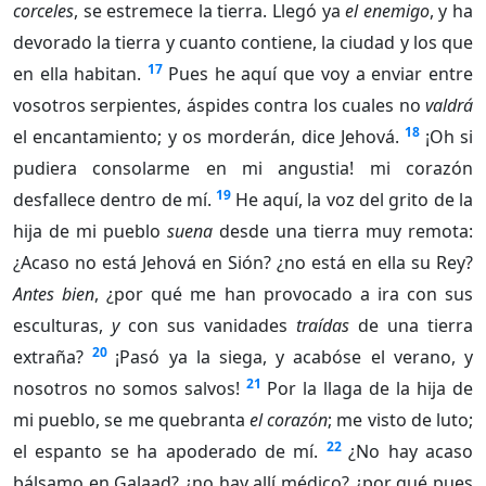
corceles
, se estremece la tierra. Llegó ya
el enemigo
, y ha
devorado la tierra y cuanto contiene, la ciudad y los que
17
en ella habitan.
Pues he aquí que voy a enviar entre
vosotros serpientes, áspides contra los cuales no
valdrá
18
el encantamiento; y os morderán, dice Jehová.
¡Oh si
pudiera consolarme en mi angustia! mi corazón
19
desfallece dentro de mí.
He aquí, la voz del grito de la
hija de mi pueblo
suena
desde una tierra muy remota:
¿Acaso no está Jehová en Sión? ¿no está en ella su Rey?
Antes bien
, ¿por qué me han provocado a ira con sus
esculturas,
y
con sus vanidades
traídas
de una tierra
20
extraña?
¡Pasó ya la siega, y acabóse el verano, y
21
nosotros no somos salvos!
Por la llaga de la hija de
mi pueblo, se me quebranta
el corazón
; me visto de luto;
22
el espanto se ha apoderado de mí.
¿No hay acaso
bálsamo en Galaad? ¿no hay allí médico? ¿por qué pues