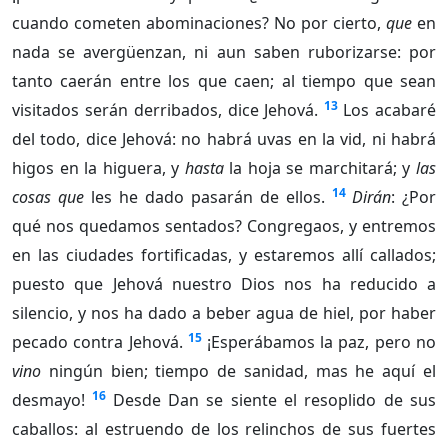
cuando cometen abominaciones? No por cierto,
que
en
nada se avergüenzan, ni aun saben ruborizarse: por
tanto caerán entre los que caen; al tiempo que sean
13
visitados serán derribados, dice Jehová.
Los acabaré
del todo, dice Jehová: no habrá uvas en la vid, ni habrá
higos en la higuera, y
hasta
la hoja se marchitará; y
las
14
cosas que
les he dado pasarán de ellos.
Dirán
: ¿Por
qué nos quedamos sentados? Congregaos, y entremos
en las ciudades fortificadas, y estaremos allí callados;
puesto que Jehová nuestro Dios nos ha reducido a
silencio, y nos ha dado a beber agua de hiel, por haber
15
pecado contra Jehová.
¡Esperábamos la paz, pero no
vino
ningún bien; tiempo de sanidad, mas he aquí el
16
desmayo!
Desde Dan se siente el resoplido de sus
caballos: al estruendo de los relinchos de sus fuertes