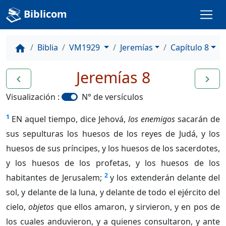
Biblicom
Biblia
VM1929
Jeremías
Capítulo 8
home
Jeremías 8
navigate_before
navigate_next
Visualización :
N° de versículos
1
EN aquel tiempo, dice Jehová,
los enemigos
sacarán de
sus sepulturas los huesos de los reyes de Judá, y los
huesos de sus príncipes, y los huesos de los sacerdotes,
y los huesos de los profetas, y los huesos de los
2
habitantes de Jerusalem;
y los extenderán delante del
sol, y delante de la luna, y delante de todo el ejército del
cielo,
objetos
que ellos amaron, y sirvieron, y en pos de
los cuales anduvieron, y a quienes consultaron, y ante