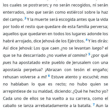
los cuales se postraron; y no serán recogidos, ni serán
enterrados,
sino que
serán como estiércol sobre la haz
3
del campo.
Y la muerte será escogida antes que la vida
por todo el resto que quedare de esta familia perversa;
aquellos que quedaren en todos los lugares adonde los
4
habré arrojado, dice Jehová de los Ejércitos.
Y les dirás:
Así dice Jehová: Los que caen ¿no se levantan
luego?
el
5
que se ha descarriado ¿no vuelve
al camino
?
¿por qué
pues
ha apostatado este pueblo de Jerusalem con una
apostasía perpetua? ¡Abrazan con tesón el engaño;
6
rehusan volverse a
mí!
Estuve atento y escuché;
mas
no hablaban lo que es recto; no hubo quien se
arrepintiese de su maldad, diciendo: ¿Qué he hecho yo?
Cada uno de ellos se ha vuelto a su carrera, como el
7
caballo se lanza arrebatadamente a la batalla.
Aun la