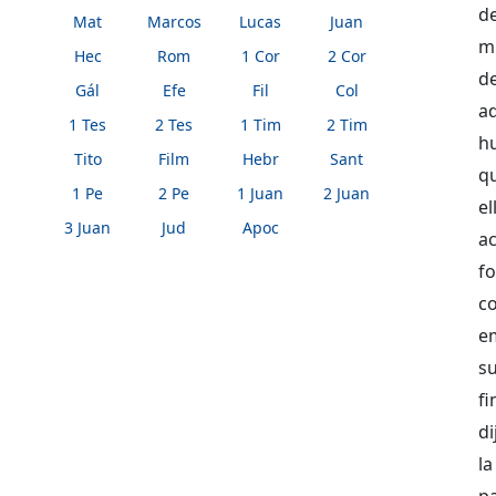
d
Mat
Marcos
Lucas
Juan
m
Hec
Rom
1 Cor
2 Cor
de
Gál
Efe
Fil
Col
ad
1 Tes
2 Tes
1 Tim
2 Tim
h
Tito
Film
Hebr
Sant
qu
1 Pe
2 Pe
1 Juan
2 Juan
e
3 Juan
Jud
Apoc
a
f
co
e
su
f
di
la
p