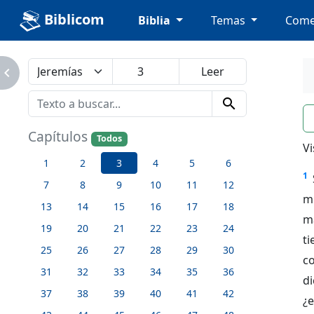
Biblicom
Biblia
Temas
Come
avigate_next
search
n
Capítulos
Todos
Vi
1
2
3
4
5
6
1
7
8
9
10
11
12
mu
13
14
15
16
17
18
ma
19
20
21
22
23
24
ti
25
26
27
28
29
30
c
31
32
33
34
35
36
di
37
38
39
40
41
42
¿