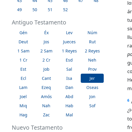
43
44
45
46
47
48
l
49
50
51
52
ár
tu
Antiguo Testamento
s
Gén
Éx
Lev
Núm
ll
Deut
Jos
Jueces
Rut
ra
1 Sam
2 Sam
1 Reyes
2 Reyes
p
1 Cr
2 Cr
Esd
Neh
g
Est
Job
Sal
Prov
c
Ecl
Cant
Isa
Jer
H
Lam
Ezeq
Dan
Oseas
ma
Joel
Amós
Abd
Jon
6
Miq
Nah
Hab
Sof
¿H
Hag
Zac
Mal
t
Nuevo Testamento
f