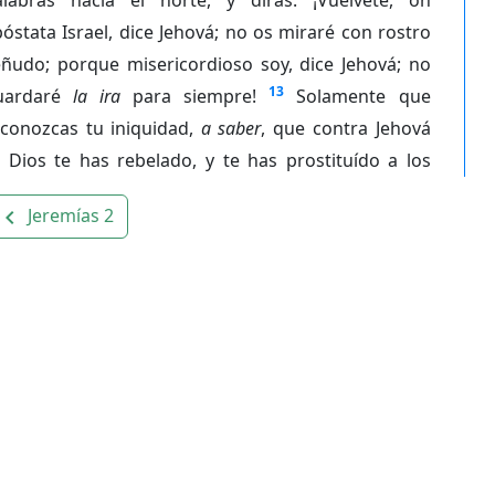
óstata Israel, dice Jehová; no os miraré con rostro
eñudo; porque misericordioso soy, dice Jehová; no
13
uardaré
la ira
para siempre!
Solamente que
econozcas tu iniquidad,
a saber
, que contra Jehová
 Dios te has rebelado, y te has prostituído a los
Jeremías 2
avigate_before