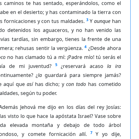
os caminos te has sentado, esperándolos, como el
abe en el desierto; y has contaminado la tierra con
3
s fornicaciones y con tus maldades.
Y
aunque
han
ido detenidos los aguaceros, y no han venido las
uvias tardías, sin embargo, tienes la frente de una
4
mera; rehusas sentir la vergüenza.
¿Desde ahora
oco
no has clamado tú a mí: ¡Padre mío! tú serás el
5
uía de mi juventud?
¿reservará acaso
la ira
ontinuamente? ¿
la
guardará para siempre jamás?
e aquí que
así
has dicho; y
con todo
has cometido
ldades, según tu poder.
Además Jehová me dijo en los días del rey Josías:
as visto lo que hace la apóstata Israel? Vase sobre
oda elevada montaña y debajo de todo árbol
7
rondoso, y comete fornicación allí.
Y yo dije,