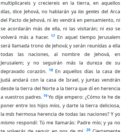
multiplicareis y creciereis en la tierra, en aquellos
días, dice Jehová, no hablarán ya
las gentes
del Arca
del Pacto de Jehová, ni
les
vendrá en pensamiento, ni
se acordarán más de ella, ni las visitarán; ni
eso
se
17
volverá más a hacer.
En aquel tiempo Jerusalem
será llamada trono de Jehová; y serán reunidas a ella
todas las naciones, al nombre de Jehová, en
Jerusalem; y no seguirán más la dureza de su
18
depravado corazón.
En aquellos días la casa de
Judá andará con la casa de Israel, y juntas vendrán
desde la tierra del Norte a la tierra que dí en herencia
19
a vuestros padres.
Yo dije empero: ¿Cómo te he de
poner entre los hijos
míos
, y darte la tierra deliciosa,
la
más
hermosa herencia de todas las naciones? Y yo
mismo
respondí: Tú me llamarás: Padre mío; y ya no
20
te volverás de seguir en pos de mí.
Ciertamente