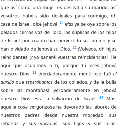
que así como una mujer es desleal a su marido, así
vosotros habéis sido desleales para conmigo, oh
21
casa de Israel, dice Jehová.
Mas
ya se oye sobre los
pelados cerros voz de lloro, las súplicas de los hijos
de Israel; por cuanto han pervertido su camino,
y
se
22
han olvidado de Jehová su Dios.
¡Volveos, oh hijos
reincidentes,
y
yo sanaré vuestras reincidencias! ¡He
aquí que acudimos a ti, porque tú eres Jehová
23
nuestro Dios!
¡Verdaderamente mentiroso fué
el
auxilio
que
esperábamos
de los collados,
y
de la bulla
sobre las montañas! ¡verdaderamente en Jehová
24
nuestro Dios está la salvación de Israel!
Mas,
aquella cosa vergonzosa ha devorado las labores de
nuestros padres desde nuestra mocedad; sus
rebaños y sus vacadas, sus hijos y sus hijas.