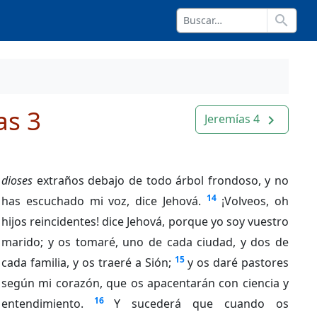
search
as 3
Jeremías 4
navigate_next
dioses
extraños debajo de todo árbol frondoso, y no
14
has escuchado mi voz, dice Jehová.
¡Volveos, oh
hijos reincidentes! dice Jehová, porque yo soy vuestro
marido; y os tomaré, uno de cada ciudad, y dos de
15
cada familia, y os traeré a Sión;
y os daré pastores
según mi corazón, que os apacentarán con ciencia y
16
entendimiento.
Y sucederá que cuando os