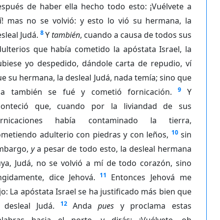
espués de haber ella hecho todo esto: ¡Vuélvete a
í! mas no se volvió: y esto lo vió su hermana, la
8
sleal Judá.
Y
también
, cuando a causa de todos sus
ulterios que había cometido la apóstata Israel, la
ubiese yo despedido, dándole carta de repudio, ví
e su hermana, la desleal Judá, nada temía; sino que
9
lla también se fué y cometió fornicación.
Y
conteció que, cuando por la liviandad de sus
ornicaciones había contaminado la tierra,
10
metiendo adulterio con piedras y con leños,
sin
mbargo,
y
a pesar de todo esto, la desleal hermana
ya, Judá, no se volvió a mí de todo corazón, sino
11
ingidamente, dice Jehová.
Entonces Jehová me
jo: La apóstata Israel se ha justificado más bien que
12
 desleal Judá.
Anda
pues
y proclama estas
alabras hacia el norte, y dirás: ¡Vuélvete, oh