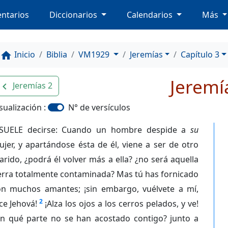
ntarios
Diccionarios
Calendarios
Más
Inicio
Biblia
VM1929
Jeremías
Capítulo 3
home
Jeremí
Jeremías 2
avigate_before
sualización :
N° de versículos
SUELE decirse: Cuando un hombre despide a
su
jer, y apartándose ésta de él, viene a ser de otro
rido, ¿podrá él volver más a ella? ¿no será aquella
erra totalmente contaminada? Mas tú has fornicado
on muchos amantes; ¡sin embargo, vuélvete a mí,
2
ce Jehová!
¡Alza los ojos a los cerros pelados, y ve!
en qué parte no se han acostado contigo? junto a