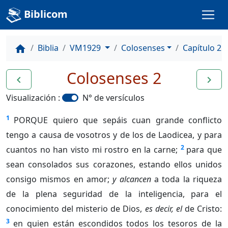
Biblicom
Biblia
VM1929
Colosenses
Capítulo 2
home
Colosenses 2
navigate_before
navigate_next
Visualización :
N° de versículos
1
PORQUE quiero que sepáis cuan grande conflicto
tengo a causa de vosotros y de los de Laodicea, y para
2
cuantos no han visto mi rostro en la carne;
para que
sean consolados sus corazones, estando ellos unidos
consigo mismos en amor;
y alcancen
a toda la riqueza
de la plena seguridad de la inteligencia, para el
conocimiento del misterio de Dios,
es decir, el
de Cristo:
3
en quien están escondidos todos los tesoros de la