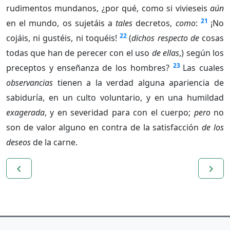
rudimentos mundanos, ¿por qué, como si vivieseis
aún
21
en el mundo, os sujetáis a
tales
decretos,
como
:
¡No
22
cojáis, ni gustéis, ni toquéis!
(
dichos respecto de
cosas
todas que han de perecer con el uso
de ellas
,) según los
23
preceptos y enseñanza de los hombres?
Las cuales
observancias
tienen a la verdad alguna apariencia de
sabiduría, en un culto voluntario, y en una humildad
exagerada
, y en severidad para con el cuerpo;
pero
no
son de valor alguno en contra de la satisfacción
de los
deseos
de la carne.
navigate_before
navigate_next