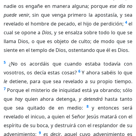
nadie os engañe en manera alguna; porque
ese día no
puede venir
, sin que venga primero la apostasía, y sea
4
revelado el hombre de pecado, el hijo de perdición;
el
cual se opone a
Dios
, y se ensalza sobre todo lo que se
llama Dios, o que es objeto de culto; de modo que se
siente en el templo de Dios, ostentando que él es Dios.
5
¿No os acordáis que cuando estaba todavía con
6
vosotros, os decía estas cosas?
Y ahora sabéis lo que
le
detiene, para que sea revelado a su propio tiempo.
7
Porque el misterio de iniquidad está ya obrando; sólo
que
hay
quien ahora detenga,
y detendrá
hasta tanto
8
que sea quitado de en medio:
y entonces será
revelado el inicuo, a quien el Señor Jesús matará con el
espíritu de su boca, y destruirá con el resplandor de su
9
advenimiento;
es decir
, aquel cuyo advenimiento es