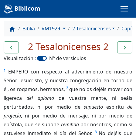
Biblicom
Biblia
VM1929
2 Tesalonicenses
Capítu
home
2 Tesalonicenses 2
navigate_before
navigate_next
Visualización :
N° de versículos
1
EMPERO con respecto al advenimiento de nuestro
Señor Jesucristo, y nuestra congregación en torno de
2
él, os rogamos, hermanos,
que no os dejéis mover con
ligereza
del aplomo
de vuestra mente, ni seáis
perturbados, ni por medio de
supuesto
espíritu
de
profecía
, ni por medio de mensaje, ni por medio de
epístola, que se supone
remitida
por nosotros, como si
3
estuviese inmediato el día del Señor.
No dejéis que