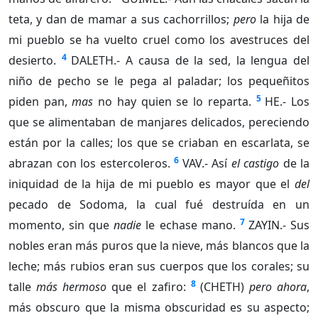
teta, y dan de mamar a sus cachorrillos;
pero
la hija de
mi pueblo se ha vuelto cruel como los avestruces del
4
desierto.
DALETH.- A causa de la sed, la lengua del
niño de pecho se le pega al paladar; los pequeñitos
5
piden pan,
mas
no hay quien se lo reparta.
HE.- Los
que se alimentaban de manjares delicados, pereciendo
están por la calles; los que se criaban en escarlata, se
6
abrazan con los estercoleros.
VAV.- Así
el castigo
de la
iniquidad de la hija de mi pueblo es mayor que el
del
pecado de Sodoma, la cual fué destruída en un
7
momento, sin que
nadie
le echase mano.
ZAYIN.- Sus
nobles eran más puros que la nieve, más blancos que la
leche; más rubios eran sus cuerpos que los corales; su
8
talle
más hermoso
que el zafiro:
(CHETH)
pero ahora
,
más obscuro que la misma obscuridad es su aspecto;