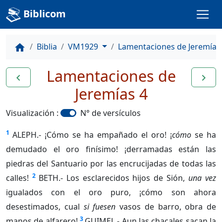
Biblicom
Biblia
VM1929
Lamentaciones de Jeremías
home
Lamentaciones de
navigate_before
navigate_next
Jeremías 4
Visualización :
N° de versículos
1
ALEPH.- ¡Cómo se ha empañado el oro! ¡
cómo
se ha
demudado el oro finísimo! ¡derramadas están las
piedras del Santuario por las encrucijadas de todas las
2
calles!
BETH.- Los esclarecidos hijos de Sión,
una vez
igualados con el oro puro, ¡cómo son ahora
desestimados, cual
si fuesen
vasos de barro, obra de
3
manos de alfarero!
GUIMEL.- Aun las chacales sacan la