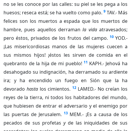
no se les conoce por las calles: su piel se les pega a los
9
huesos; reseca está; se ha vuelto como palo.
TAV.- Más
felices son los muertos a espada que los muertos de
hambre, pues aquellos derraman
la vida
atravesados;
10
pero éstos, privados de los frutos del campo.
YOD.-
¡Las misericordiosas manos de las mujeres cuecen a
sus mismos hijos! ¡éstos les sirven de comida en el
11
quebranto de la hija de mi pueblo!
KAPH.- Jehová ha
desahogado su indignación, ha derramado su ardiente
ira; y ha encendido un fuego en Sión que la ha
12
devorado
hasta
los cimientos.
LAMED.- No creían los
reyes de la tierra, ni todos los habitadores del mundo,
que hubiesen de entrar el adversario y el enemigo por
13
las puertas de Jerusalem.
MEM.- ¡Es a causa de los
pecados de sus profetas
y
de las iniquidades de sus