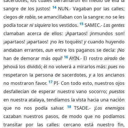
sacerdotes; los cuales derramaron en medio de ella la
14
sangre de los justos!
NUN.- Vagaban por las calles;
ciegos
de rabia
, se amancillaban con la sangre: no se les
15
podía tocar
ni siquiera
los vestidos.
SAMEC.-
Las gentes
clamaban acerca de ellos: ¡Apartaos! ¡inmundos son!
¡apartaos! ¡apartaos! ¡no
les
toquéis!
y
cuando huyendo
andaban errantes,
aun
entre los paganos se decía: ¡No
16
han de demorar más
aquí!
AYIN.- El rostro
airado
de
Jehová los dividió; él no volverá a mirarlos más:
pues
no
respetaron la persona de sacerdotes,
y
a los ancianos
17
no mostraron favor.
PI- Con todo esto, nuestros ojos
desfallecían de esperar nuestro vano socorro;
puestos
en nuestra atalaya, tendíamos la vista hacia una nación
18
que no nos podía salvar.
TSADE.- ¡
Los enemigos
cazaban nuestros pasos, de modo que no podíamos
transitar por las calles: cercano está nuestro fin,