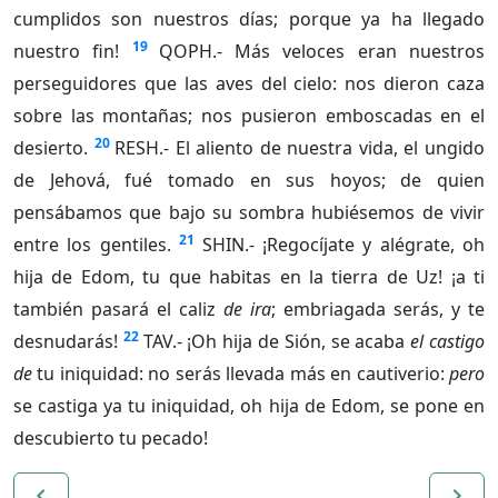
cumplidos son nuestros días; porque ya ha llegado
19
nuestro fin!
QOPH.- Más veloces eran nuestros
perseguidores que las aves del cielo: nos dieron caza
sobre las montañas; nos pusieron emboscadas en el
20
desierto.
RESH.- El aliento de nuestra vida, el ungido
de Jehová, fué tomado en sus hoyos; de quien
pensábamos que bajo su sombra hubiésemos de vivir
21
entre los gentiles.
SHIN.- ¡Regocíjate y alégrate, oh
hija de Edom, tu que habitas en la tierra de Uz! ¡a ti
también pasará el caliz
de ira
; embriagada serás, y te
22
desnudarás!
TAV.- ¡Oh hija de Sión, se acaba
el castigo
de
tu iniquidad: no serás llevada más en cautiverio:
pero
se castiga ya tu iniquidad, oh hija de Edom, se pone en
descubierto tu pecado!
navigate_before
navigate_next