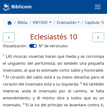
Biblicom
Biblia
VM1929
Eclesiastés
Capítulo 10
home
Eclesiastés 10
navigate_before
navigate_next
Visualización :
N° de versículos
1
LAS moscas muertas hacen que hieda y se corrompa
el ungüento del perfumista;
así también
una pequeña
insensatez, al que es estimado como sabio y honorable.
2
El corazón del sabio está a su mano derecha; pero el
3
corazón del insensato está a su izquierda.
Así también
mientras anda el insensato por el camino, le falta
entendimiento; y él mismo dice a todos que es un
4
insensato.
Si la ira del príncipe se levantare contra ti,