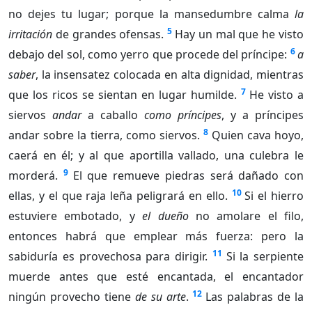
no dejes tu lugar; porque la mansedumbre calma
la
5
irritación
de grandes ofensas.
Hay un mal que he visto
6
debajo del sol, como yerro que procede del príncipe:
a
saber
, la insensatez colocada en alta dignidad, mientras
7
que los ricos se sientan en lugar humilde.
He visto a
siervos
andar
a caballo
como príncipes
, y a príncipes
8
andar sobre la tierra, como siervos.
Quien cava hoyo,
caerá en él; y al que aportilla vallado, una culebra le
9
morderá.
El que remueve piedras será dañado con
10
ellas, y el que raja leña peligrará en ello.
Si el hierro
estuviere embotado, y
el dueño
no amolare el filo,
entonces habrá que emplear más fuerza: pero la
11
sabiduría es provechosa para dirigir.
Si la serpiente
muerde antes que esté encantada, el encantador
12
ningún provecho tiene
de su arte
.
Las palabras de la