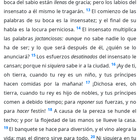
boca del sabio están
llenas
de gracia; pero los labios del
13
insensato a él mismo le tragarán.
El comienzo de las
palabras de su boca es la insensatez; y el final de su
14
habla es la locura perniciosa.
El insensato multiplica
las palabras
jactanciosas: aunque
no sabe nadie lo que
ha de ser; y lo que será después de él, ¿quién se lo
15
anunciará?
Los esfuerzos
desatinados
del insensato le
16
cansan; porque ni
siquiera
sabe ir a la ciudad.
¡Ay de ti,
oh tierra, cuando tu rey es un niño, y tus príncipes
17
hacen comidas por la mañana!
¡Dichosa eres, oh
tierra, cuando tu rey es hijo de nobles, y tus príncipes
comen a debido tiempo; para
reponer sus
fuerzas, y no
18
para
hacer
festín!
A causa de la pereza se hunde el
techo; y por la flojedad de las manos se llueve la casa.
19
El banquete se hace para diversión, y el vino alegra la
20
vida; mas el dinero sirve para todo.
Ni siquiera en tu