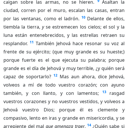
9
caigan sobre las armas, no se hieren.
Asaltan la
ciudad, corren por el muro, escalan las casas, entran
10
por las ventanas, como el ladrón.
Delante de ellos,
tiembla la tierra,
y
se estremecen los cielos; el sol y la
luna están entenebrecidos, y las estrellas retraen su
11
resplandor.
También Jehová hace resonar su voz al
frente de su ejército; (que muy grande es su hueste;)
porque fuerte es el que ejecuta su palabra; porque
grande es el día de Jehová y muy terrible, ¿y quién será
12
capaz de soportarlo?
Mas aun ahora, dice Jehová,
volveos a mí de todo vuestro corazón; con ayuno
13
también, y con llanto, y con lamentos;
rasgad
vuestros corazones y no vuestros vestidos, y volveos a
Jehová vuestro Dios; porque él es clemente y
compasivo, lento en iras y grande en misericordia, y se
14
arrepiente del mal
que amenaza traer
.
¿Quién sabe si