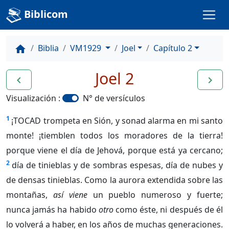
Biblicom
Biblia
VM1929
Joel
Capítulo 2
home
Joel 2
navigate_before
navigate_next
Visualización :
N° de versículos
1
¡TOCAD trompeta en Sión, y sonad alarma en mi santo
monte! ¡tiemblen todos los moradores de la tierra!
porque viene el día de Jehová, porque está ya cercano;
2
día de tinieblas y de sombras espesas, día de nubes y
de densas tinieblas. Como la aurora extendida sobre las
montañas,
así viene
un pueblo numeroso y fuerte;
nunca jamás ha habido
otro
como éste, ni después de él
lo volverá a haber, en los años de muchas generaciones.