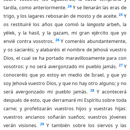
24
tardía, como anteriormente.
Y se llenarán las eras de
25
trigo, y los lagares rebosarán de mosto y de aceite.
Y
os restituiré los años que comió la
langosta
arbeh, la
yélek, y la hasil, y la gazam, mi gran ejército que yo
26
envié contra vosotros.
Y comeréis abundantemente,
y os saciaréis; y alabaréis el nombre de Jehová vuestro
Dios, el cual se ha portado maravillosamente para con
27
vosotros: y no será avergonzado mi pueblo jamás.
Y
conoceréis que yo estoy en medio de Israel, y que yo
soy Jehová vuestro Dios, y que no hay otro alguno; y no
28
será avergonzado mi pueblo jamás.
Y acontecerá
después de esto, que derramaré mi Espíritu sobre toda
carne; y profetizarán vuestros hijos y vuestras hijas:
vuestros ancianos soñarán sueños; vuestros jóvenes
29
verán visiones.
Y también sobre los siervos y las