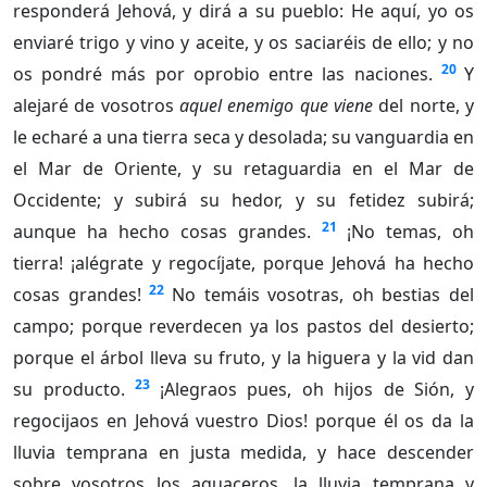
responderá Jehová, y dirá a su pueblo: He aquí, yo os
enviaré trigo y vino y aceite, y os saciaréis de ello; y no
20
os pondré más por oprobio entre las naciones.
Y
alejaré de vosotros
aquel enemigo que viene
del norte, y
le echaré a una tierra seca y desolada; su vanguardia en
el Mar de Oriente, y su retaguardia en el Mar de
Occidente; y subirá su hedor, y su fetidez subirá;
21
aunque ha hecho cosas grandes.
¡No temas, oh
tierra! ¡alégrate y regocíjate, porque Jehová ha hecho
22
cosas grandes!
No temáis vosotras, oh bestias del
campo; porque reverdecen ya los pastos del desierto;
porque el árbol lleva su fruto, y la higuera y la vid dan
23
su producto.
¡Alegraos pues, oh hijos de Sión, y
regocijaos en Jehová vuestro Dios! porque él os da la
lluvia temprana en justa medida, y hace descender
sobre vosotros los aguaceros, la lluvia temprana y