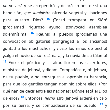
no
volverá y se arrepentirá, y dejará en pos de sí una
bendición,
que suministre
ofrenda vegetal y libaciones
15
para vuestro Dios?
¡Tocad trompeta en Sión!
¡proclamad riguroso ayuno! ¡convocad asamblea
16
solemnísima!
¡Reunid al pueblo! ¡proclamad una
convocación obligatoria! ¡congregad a los ancianos!
¡juntad a los muchachos, y
hasta
los niños de pecho!
¡salga el novio de su recámara, y la novia de su tálamo!
17
Entre el pórtico y el altar, lloren los sacerdotes,
ministros de Jehová, y digan: ¡Compadécete, oh Jehová,
de tu pueblo, y no entregues al oprobio tu herencia,
para que los gentiles tengan dominio sobre ellos! ¿Por
qué han de decir entre las naciones: Dónde está el Dios
18
de ellos?
Entonces,
hecho esto
, Jehová arderá en celo
19
por su tierra, y se compadecerá de su pueblo;
y