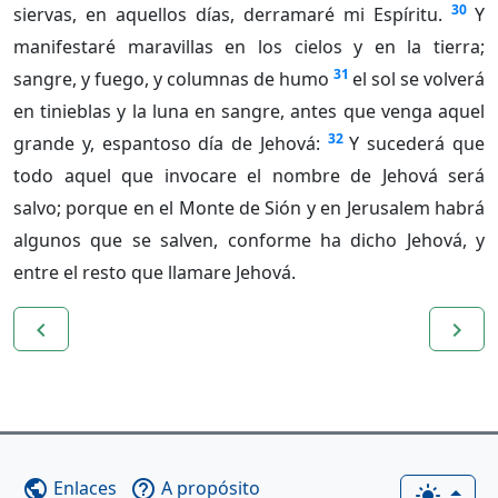
30
siervas, en aquellos días, derramaré mi Espíritu.
Y
manifestaré maravillas en los cielos y en la tierra;
31
sangre, y fuego, y columnas de humo
el sol se volverá
en tinieblas y la luna en sangre, antes que venga aquel
32
grande y, espantoso día de Jehová:
Y sucederá que
todo aquel que invocare el nombre de Jehová será
salvo; porque en el Monte de Sión y en Jerusalem habrá
algunos que se salven, conforme ha dicho Jehová, y
entre el resto que llamare Jehová.
navigate_before
navigate_next
Enlaces
A propósito
public
help_outline
light_mode