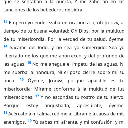
que se sentaban á la puerta, Y me zaherían en las
canciones de los bebederos de sidra.
13
Empero yo enderezaba mi oración á ti, oh
Jehová
, al
tiempo de tu buena voluntad: Oh Dios, por la multitud
de tu misericordia, Por la verdad de tu salud, óyeme.
14
Sácame del lodo, y no sea yo sumergido: Sea yo
libertado de los que me aborrecen, y del profundo de
15
las aguas.
No me anegue el ímpetu de las aguas, Ni
me suerba la hondura, Ni el pozo cierre sobre mí su
16
boca.
Óyeme,
Jehová
, porque apacible es tu
misericordia; Mírame conforme á la multitud de tus
17
miseraciones.
Y no escondas tu rostro de tu siervo;
Porque estoy angustiado; apresúrate, óyeme.
18
Acércate á mi alma, redímela: Líbrame á causa de mis
19
enemigos.
Tú sabes mi afrenta, y mi confusión, y mi