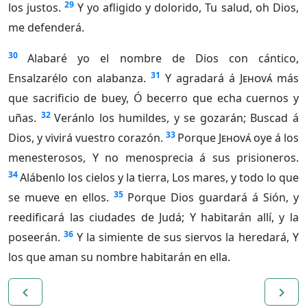
29
los justos.
Y yo afligido y dolorido, Tu salud, oh Dios,
me defenderá.
30
Alabaré yo el nombre de Dios con cántico,
31
Ensalzarélo con alabanza.
Y agradará á
Jehová
más
que sacrificio de buey, Ó becerro que echa cuernos y
32
uñas.
Veránlo los humildes, y se gozarán; Buscad á
33
Dios, y vivirá vuestro corazón.
Porque
Jehová
oye á los
menesterosos, Y no menosprecia á sus prisioneros.
34
Alábenlo los cielos y la tierra, Los mares, y todo lo que
35
se mueve en ellos.
Porque Dios guardará á Sión, y
reedificará las ciudades de Judá; Y habitarán allí, y la
36
poseerán.
Y la simiente de sus siervos la heredará, Y
los que aman su nombre habitarán en ella.
navigate_before
navigate_next