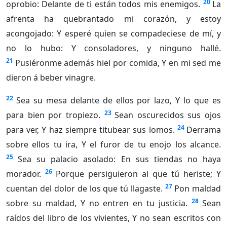
20
oprobio: Delante de ti están todos mis enemigos.
La
afrenta ha quebrantado mi corazón, y estoy
acongojado: Y esperé quien se compadeciese de mí, y
no lo hubo: Y consoladores, y ninguno hallé.
21
Pusiéronme además hiel por comida, Y en mi sed me
dieron á beber vinagre.
22
Sea su mesa delante de ellos por lazo, Y lo que es
23
para bien por tropiezo.
Sean oscurecidos sus ojos
24
para ver, Y haz siempre titubear sus lomos.
Derrama
sobre ellos tu ira, Y el furor de tu enojo los alcance.
25
Sea su palacio asolado: En sus tiendas no haya
26
morador.
Porque persiguieron al que tú heriste; Y
27
cuentan del dolor de los que tú llagaste.
Pon maldad
28
sobre su maldad, Y no entren en tu justicia.
Sean
raídos del libro de los vivientes, Y no sean escritos con