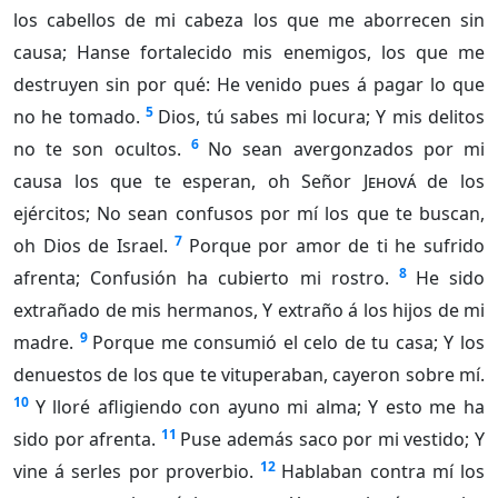
los cabellos de mi cabeza los que me aborrecen sin
causa; Hanse fortalecido mis enemigos, los que me
destruyen sin por qué: He venido pues á pagar lo que
5
no he tomado.
Dios, tú sabes mi locura; Y mis delitos
6
no te son ocultos.
No sean avergonzados por mi
causa los que te esperan, oh Señor
Jehová
de los
ejércitos; No sean confusos por mí los que te buscan,
7
oh Dios de Israel.
Porque por amor de ti he sufrido
8
afrenta; Confusión ha cubierto mi rostro.
He sido
extrañado de mis hermanos, Y extraño á los hijos de mi
9
madre.
Porque me consumió el celo de tu casa; Y los
denuestos de los que te vituperaban, cayeron sobre mí.
10
Y lloré afligiendo con ayuno mi alma; Y esto me ha
11
sido por afrenta.
Puse además saco por mi vestido; Y
12
vine á serles por proverbio.
Hablaban contra mí los