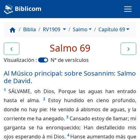
Biblicom
Biblia
RV1909
Salmo
Capítulo 69
home
Salmo 69
navigate_before
navigate_next
Visualización :
N° de versículos
Al Músico principal: sobre Sosannim: Salmo
de David.
1
SÁLVAME, oh Dios, Porque las aguas han entrado
2
hasta el alma.
Estoy hundido en cieno profundo,
donde no hay pie: He venido á abismos de aguas, y la
3
corriente me ha anegado.
Cansado estoy de llamar; mi
garganta se ha enronquecido; Han desfallecido mis
4
ojos esperando á mi Dios.
Hanse aumentado más que