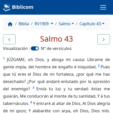
Biblicom
Biblia
RV1909
Salmo
Capítulo 43
home
Salmo 43
navigate_before
navigate_next
Visualización :
N° de versículos
1
JÚZGAME, oh Dios, y aboga mi causa: Líbrame de
2
gente impía, del hombre de engaño é iniquidad.
Pues
que tú eres el Dios de mi fortaleza, ¿por qué me has
desechado? ¿Por qué andaré enlutado por la opresión
3
del enemigo?
Envía tu luz y tu verdad: éstas me
guiarán, Me conducirán al monte de tu santidad, Y á tus
4
tabernáculos.
Y entraré al altar de Dios, Al Dios alegría
de mi gozo; Y alabaréte con arpa, oh Dios, Dios mío.