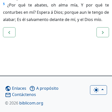
5
¿Por qué te abates, oh alma mía, Y por qué te
conturbes en mí? Espera á Dios; porque aun le tengo de
alabar; Es él salvamento delante de mí, y el Dios mío.
navigate_before
navigate_next
Enlaces
A propósito
public
help_outline
light_mode
Contáctenos
mail_outline
© 2026
biblicom.org