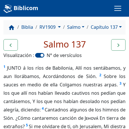
Biblicom
Biblia
RV1909
Salmo
Capítulo 137
home
Salmo 137
navigate_before
navigate_next
Visualización :
N° de versículos
1
JUNTO á los ríos de Babilonia, Allí nos sentábamos, y
2
aun llorábamos, Acordándonos de Sión.
Sobre los
3
sauces en medio de ella Colgamos nuestras arpas.
Y
los que allí nos habían llevado cautivos nos pedían que
cantásemos, Y los que nos habían desolado nos pedían
4
alegría, diciendo:
Cantadnos algunos de los himnos de
Sión. ¿Cómo cantaremos canción de
Jehová
En tierra de
5
extraños?
Si me olvidare de ti, oh Jerusalem, Mi diestra