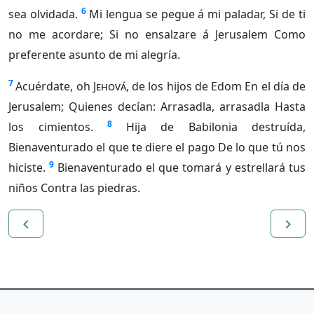
6
sea olvidada.
Mi lengua se pegue á mi paladar, Si de ti
no me acordare; Si no ensalzare á Jerusalem Como
preferente asunto de mi alegría.
7
Acuérdate, oh
Jehová
, de los hijos de Edom En el día de
Jerusalem; Quienes decían: Arrasadla, arrasadla Hasta
8
los cimientos.
Hija de Babilonia destruída,
Bienaventurado el que te diere el pago De lo que tú nos
9
hiciste.
Bienaventurado el que tomará y estrellará tus
niños Contra las piedras.
navigate_before
navigate_next