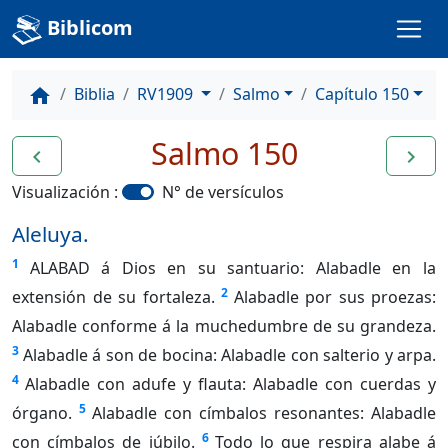
Biblicom
Biblia
RV1909
Salmo
Capítulo 150
home
Salmo 150
navigate_before
navigate_next
Visualización :
N° de versículos
Aleluya.
1
ALABAD á Dios en su santuario: Alabadle en la
2
extensión de su fortaleza.
Alabadle por sus proezas:
Alabadle conforme á la muchedumbre de su grandeza.
3
Alabadle á son de bocina: Alabadle con salterio y arpa.
4
Alabadle con adufe y flauta: Alabadle con cuerdas y
5
órgano.
Alabadle con címbalos resonantes: Alabadle
6
con címbalos de júbilo.
Todo lo que respira alabe á