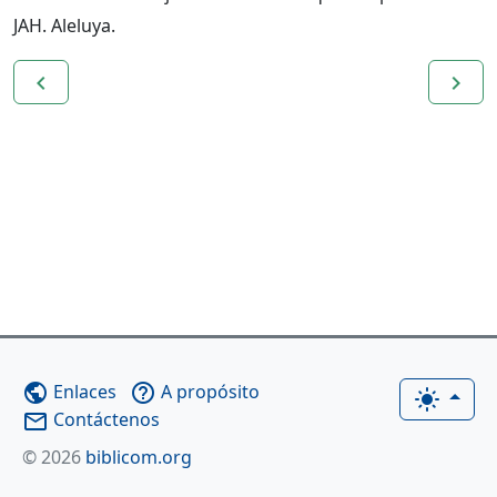
JAH. Aleluya.
navigate_before
navigate_next
Enlaces
A propósito
public
help_outline
light_mode
Contáctenos
mail_outline
© 2026
biblicom.org