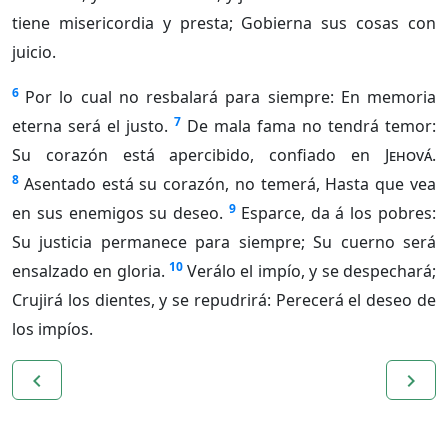
tiene misericordia y presta; Gobierna sus cosas con
juicio.
6
Por lo cual no resbalará para siempre: En memoria
7
eterna será el justo.
De mala fama no tendrá temor:
Su corazón está apercibido, confiado en
Jehová
.
8
Asentado está su corazón, no temerá, Hasta que vea
9
en sus enemigos su deseo.
Esparce, da á los pobres:
Su justicia permanece para siempre; Su cuerno será
10
ensalzado en gloria.
Verálo el impío, y se despechará;
Crujirá los dientes, y se repudrirá: Perecerá el deseo de
los impíos.
navigate_before
navigate_next