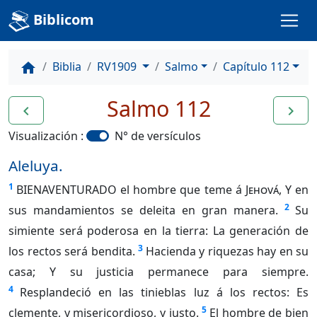
Biblicom
Biblia
RV1909
Salmo
Capítulo 112
home
Salmo 112
navigate_before
navigate_next
Visualización :
N° de versículos
Aleluya.
1
BIENAVENTURADO el hombre que teme á
Jehová
, Y en
2
sus mandamientos se deleita en gran manera.
Su
simiente será poderosa en la tierra: La generación de
3
los rectos será bendita.
Hacienda y riquezas hay en su
casa; Y su justicia permanece para siempre.
4
Resplandeció en las tinieblas luz á los rectos: Es
5
clemente, y misericordioso, y justo.
El hombre de bien