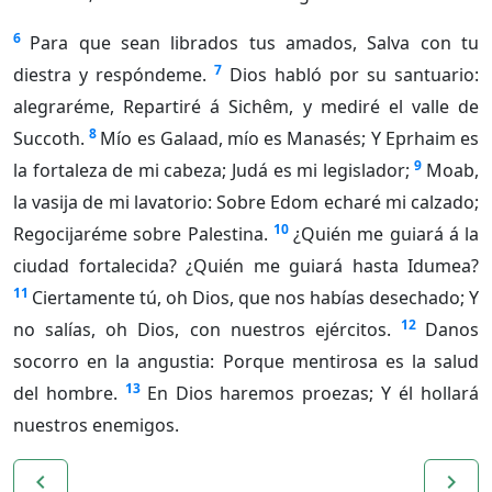
6
Para que sean librados tus amados, Salva con tu
7
diestra y respóndeme.
Dios habló por su santuario:
alegraréme, Repartiré á Sichêm, y mediré el valle de
8
Succoth.
Mío es Galaad, mío es Manasés; Y Eprhaim es
9
la fortaleza de mi cabeza; Judá es mi legislador;
Moab,
la vasija de mi lavatorio: Sobre Edom echaré mi calzado;
10
Regocijaréme sobre Palestina.
¿Quién me guiará á la
ciudad fortalecida? ¿Quién me guiará hasta Idumea?
11
Ciertamente tú, oh Dios, que nos habías desechado; Y
12
no salías, oh Dios, con nuestros ejércitos.
Danos
socorro en la angustia: Porque mentirosa es la salud
13
del hombre.
En Dios haremos proezas; Y él hollará
nuestros enemigos.
navigate_before
navigate_next