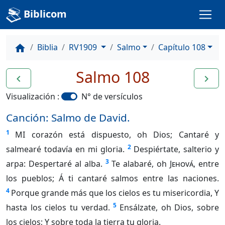
Biblicom
Biblia
RV1909
Salmo
Capítulo 108
home
Salmo 108
navigate_before
navigate_next
Visualización :
N° de versículos
Canción: Salmo de David.
1
MI corazón está dispuesto, oh Dios; Cantaré y
2
salmearé todavía en mi gloria.
Despiértate, salterio y
3
arpa: Despertaré al alba.
Te alabaré, oh
Jehová
, entre
los pueblos; Á ti cantaré salmos entre las naciones.
4
Porque grande más que los cielos es tu misericordia, Y
5
hasta los cielos tu verdad.
Ensálzate, oh Dios, sobre
los cielos; Y sobre toda la tierra tu gloria.