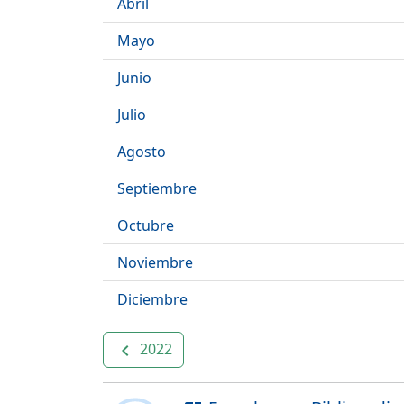
Abril
Mayo
Junio
Julio
Agosto
Septiembre
Octubre
Noviembre
Diciembre
2022
navigate_before