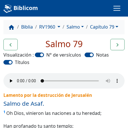
Biblicom
Biblia
RV1960
Salmo
Capítulo 79
home
Salmo 79
navigate_before
navigate_next
Visualización :
N° de versículos
Notas
Títulos
Lamento por la destrucción de Jerusalén
Salmo de Asaf.
1
Oh Dios, vinieron las naciones a tu heredad;
Han profanado tu santo templo;