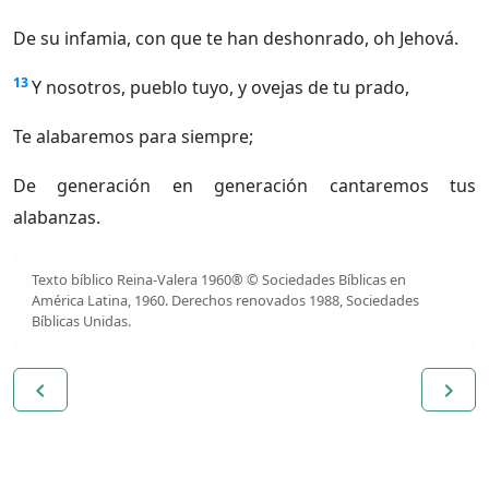
De su infamia, con que te han deshonrado, oh Jehová.
13
Y nosotros, pueblo tuyo, y ovejas de tu prado,
Te alabaremos para siempre;
De generación en generación cantaremos tus
alabanzas.
Texto bíblico Reina-Valera 1960® © Sociedades Bíblicas en
América Latina, 1960. Derechos renovados 1988, Sociedades
Bíblicas Unidas.
navigate_before
navigate_next