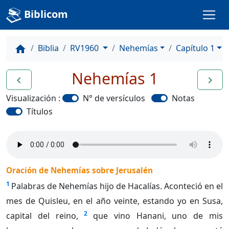
Biblicom
Biblia
RV1960
Nehemías
Capítulo 1
home
Nehemías 1
navigate_before
navigate_next
Visualización :
N° de versículos
Notas
Títulos
Oración de Nehemías sobre Jerusalén
1
Palabras de Nehemías hijo de Hacalías. Aconteció en el
mes de Quisleu, en el año veinte, estando yo en Susa,
2
capital del reino,
que vino Hanani, uno de mis