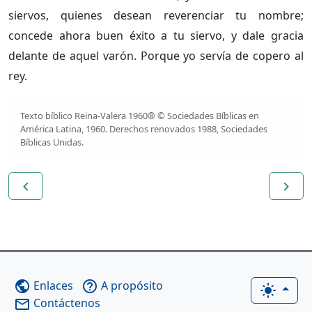
siervos, quienes desean reverenciar tu nombre;
concede ahora buen éxito a tu siervo, y dale gracia
delante de aquel varón. Porque yo servía de copero al
rey.
Texto bíblico Reina-Valera 1960® © Sociedades Bíblicas en
América Latina, 1960. Derechos renovados 1988, Sociedades
Bíblicas Unidas.
navigate_before
navigate_next
Enlaces
A propósito
public
help_outline
light_mode
Contáctenos
mail_outline