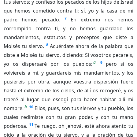
tus siervos; y confieso los pecados de los hijos de Israel
que hemos cometido contra ti; sí, yo y la casa de mi
7
padre hemos pecado.
En extremo nos hemos
corrompido contra ti, y no hemos guardado los
mandamientos, estatutos y preceptos que diste a
8
Moisés tu siervo.
Acuérdate ahora de la palabra que
diste a Moisés tu siervo, diciendo: Si vosotros pecareis,
a
9
yo os dispersaré por los pueblos;
pero si os
volviereis a mí, y guardareis mis mandamientos, y los
pusiereis por obra, aunque vuestra dispersión fuere
hasta el extremo de los cielos, de allí os recogeré, y os
traeré al lugar que escogí para hacer habitar allí mi
b
10
nombre.
Ellos, pues, son tus siervos y tu pueblo, los
cuales redimiste con tu gran poder, y con tu mano
11
poderosa.
Te ruego, oh Jehová, esté ahora atento tu
oído a la oración de tu siervo, y a la oración de tus