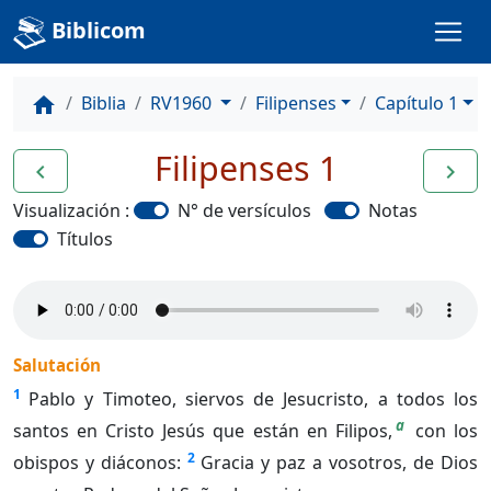
Biblicom
Biblia
RV1960
Filipenses
Capítulo 1
home
Filipenses 1
navigate_before
navigate_next
Visualización :
N° de versículos
Notas
Títulos
Salutación
1
Pablo y Timoteo, siervos de Jesucristo, a todos los
a
santos en Cristo Jesús que están en Filipos,
con los
2
obispos y diáconos:
Gracia y paz a vosotros, de Dios