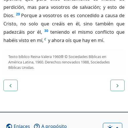
perdición, mas para vosotros de salvación; y esto de
29
Dios.
Porque a vosotros os es concedido a causa de
Cristo, no solo que creáis en él, sino también que
30
padezcáis por él,
teniendo el mismo conflicto que
c
habéis visto en mí,
y ahora oís que hay en mí.
Texto bíblico Reina-Valera 1960® © Sociedades Bíblicas en
América Latina, 1960. Derechos renovados 1988, Sociedades
Bíblicas Unidas.
navigate_before
navigate_next
Enlaces
A propósito
public
help_outline