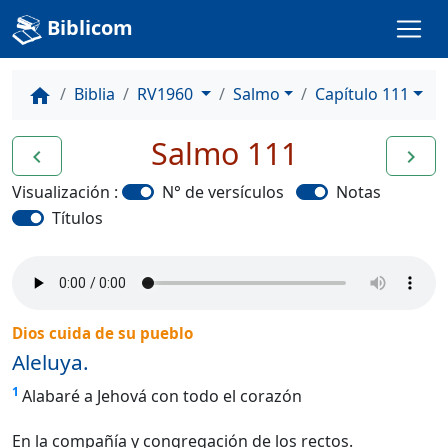
Biblicom
Biblia
RV1960
Salmo
Capítulo 111
home
Salmo 111
navigate_before
navigate_next
Visualización :
N° de versículos
Notas
Títulos
Dios cuida de su pueblo
Aleluya.
1
Alabaré a Jehová con todo el corazón
En la compañía y congregación de los rectos.