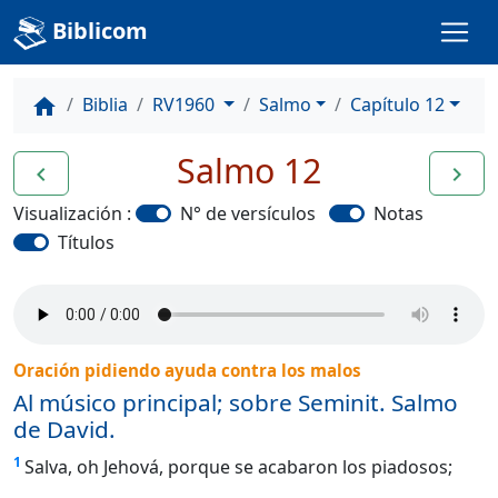
Biblicom
Biblia
RV1960
Salmo
Capítulo 12
home
Salmo 12
navigate_before
navigate_next
Visualización :
N° de versículos
Notas
Títulos
Oración pidiendo ayuda contra los malos
Al músico principal; sobre Seminit. Salmo
de David.
1
Salva, oh Jehová, porque se acabaron los piadosos;