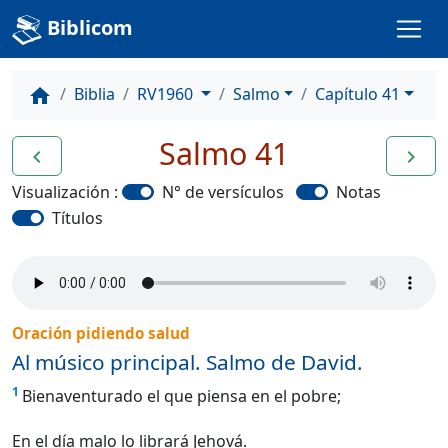
Biblicom
Biblia
RV1960
Salmo
Capítulo 41
home
Salmo 41
navigate_before
navigate_next
Visualización :
N° de versículos
Notas
Títulos
Oración pidiendo salud
Al músico principal. Salmo de David.
1
Bienaventurado el que piensa en el pobre;
En el día malo lo librará Jehová.