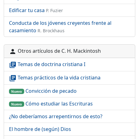
Edificar tu casa
P. Fuzier
Conducta de los jóvenes creyentes frente al
casamiento
R. Brockhaus
Otros artículos de C. H. Mackintosh
person
Temas de doctrina cristiana I
library_books
Temas prácticos de la vida cristiana
library_books
Convicción de pecado
Nuevo
Cómo estudiar las Escrituras
Nuevo
¿No deberíamos arrepentirnos de esto?
El hombre de (según) Dios