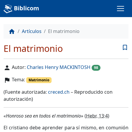
Biblicom
Artículos
El matrimonio
home
El matrimonio
bookmark_border
Autor:
Charles Henry MACKINTOSH
person
98
Tema:
flag
Matrimonio
(Fuente autorizada:
creced.ch
– Reproducido con
autorización)
«Honroso sea en todos el matrimonio»
(
Hebr. 13:4
)
El cristiano debe aprender para sí mismo, en comunión