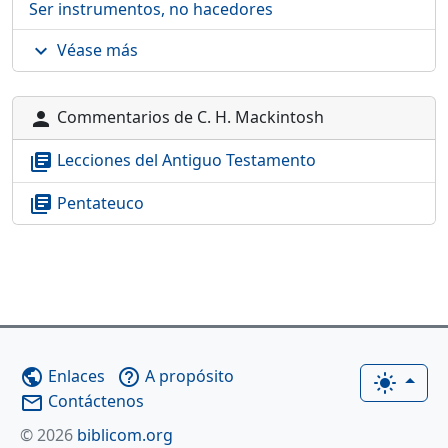
Ser instrumentos, no hacedores
Véase más
expand_more
Commentarios de C. H. Mackintosh
person
Lecciones del Antiguo Testamento
library_books
Pentateuco
library_books
Enlaces
A propósito
public
help_outline
light_mode
Contáctenos
mail_outline
© 2026
biblicom.org