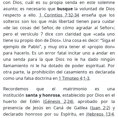
con Dios, cuál es su propia senda en este solemne
asunto; es necesario que
busque
la voluntad de Dios
respecto a ello.
1 Corintios 7:32-34
enseña que los
solteros son los que más libertad tienen para cuidar
«de las cosas del Señor, de cómo agradar al Señor»;
pero el versículo 7 dice con claridad que «cada uno
tiene su propio don de Dios». Una cosa es decir: “Siga el
ejemplo de Pablo”, y muy otra tener el «propio don»
para hacerlo. Es un error fatal incitar uno a andar en
una senda para la que Dios no le ha dado ningún
llamamiento ni le ha dotado de poder espiritual. Por
otra parte, la prohibición del casamiento es declarada
como una falsa doctrina en
1 Timoteo 4:1-3
.
Recordemos que el matrimonio es una
institución
santa y honrosa
, establecido por Dios en el
huerto del Edén (
Génesis 2:24
), aprobado por la
presencia de Jesús en Caná de Galilea (
Juan 2:2
) y
declarado honroso por su Espíritu, en
Hebreos 13:4
.