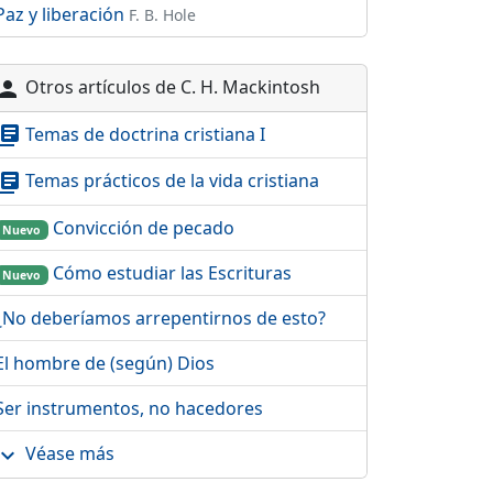
Paz y liberación
F. B. Hole
Otros artículos de C. H. Mackintosh
erson
Temas de doctrina cristiana I
brary_books
Temas prácticos de la vida cristiana
brary_books
Convicción de pecado
Nuevo
Cómo estudiar las Escrituras
Nuevo
¿No deberíamos arrepentirnos de esto?
El hombre de (según) Dios
Ser instrumentos, no hacedores
Véase más
pand_more