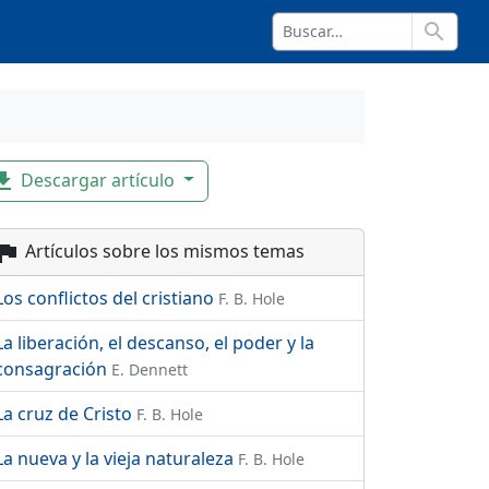
search
Descargar artículo
_download
Artículos sobre los mismos temas
flag
Los conflictos del cristiano
F. B. Hole
La liberación, el descanso, el poder y la
consagración
E. Dennett
La cruz de Cristo
F. B. Hole
La nueva y la vieja naturaleza
F. B. Hole