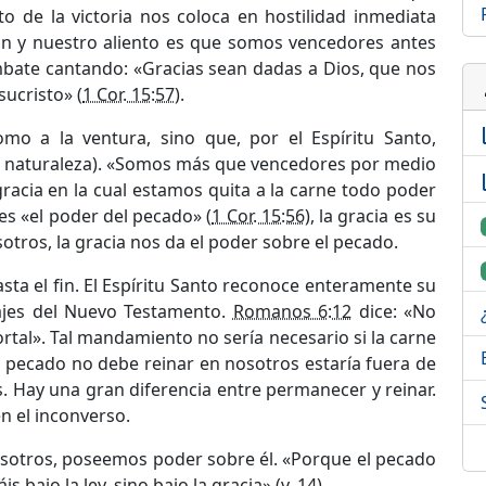
o de la victoria nos coloca en hostilidad inmediata
ón y nuestro aliento es que somos vencedores antes
mbate cantando: «Gracias sean dadas a Dios, que nos
p
sucristo» (
1 Cor. 15:57
).
li
o a la ventura, sino que, por el Espíritu Santo,
ja naturaleza). «Somos más que vencedores por medio
li
 gracia en la cual estamos quita a la carne todo poder
ey es «el poder del pecado» (
1 Cor. 15:56
), la gracia es su
otros, la gracia nos da el poder sobre el pecado.
hasta el fin. El Espíritu Santo reconoce enteramente su
sajes del Nuevo Testamento.
Romanos 6:12
dice: «No
rtal». Tal mandamiento no sería necesario si la carne
l pecado no debe reinar en nosotros estaría fuera de
s. Hay una gran diferencia entre permanecer y reinar.
en el inconverso.
ex
sotros, poseemos poder sobre él. «Porque el pecado
bajo la ley, sino bajo la gracia» (v. 14).