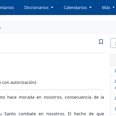
ntarios
Diccionarios
Calendarios
Más
a
bookmark_border
file
 con autorización)
nto hace morada en nosotros, consecuencia de la
itu Santo combate en nosotros. El hecho de que