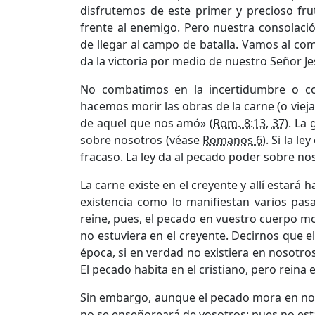
disfrutemos de este primer y precioso frut
frente al enemigo. Pero nuestra consolaci
de llegar al campo de batalla. Vamos al co
da la victoria por medio de nuestro Señor Je
No combatimos en la incertidumbre o com
hacemos morir las obras de la carne (o vie
de aquel que nos amó» (
Rom. 8:13
,
37
). La
sobre nosotros (véase
Romanos 6
). Si la l
fracaso. La ley da al pecado poder sobre nos
La carne existe en el creyente y allí estará 
existencia como lo manifiestan varios pa
reine, pues, el pecado en vuestro cuerpo mo
no estuviera en el creyente. Decirnos que e
época, si en verdad no existiera en nosotro
El pecado habita en el cristiano, pero reina 
Sin embargo, aunque el pecado mora en no
no se enseñoreará de vosotros; pues no estáis 