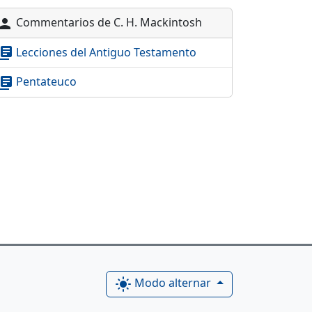
Commentarios de C. H. Mackintosh
erson
Lecciones del Antiguo Testamento
brary_books
Pentateuco
brary_books
Modo alternar
light_mode