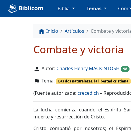
Biblicom
Biblia
Temas
Come
Inicio
Artículos
Combate y victori
home
Combate y victoria
Autor:
Charles Henry MACKINTOSH
person
98
Tema:
flag
Las dos naturalezas, la libertad cristiana
(Fuente autorizada:
creced.ch
– Reproducido
La lucha comienza cuando el Espíritu Sa
muerte y resurrección de Cristo.
Cristo combatió por nosotros; el Espír