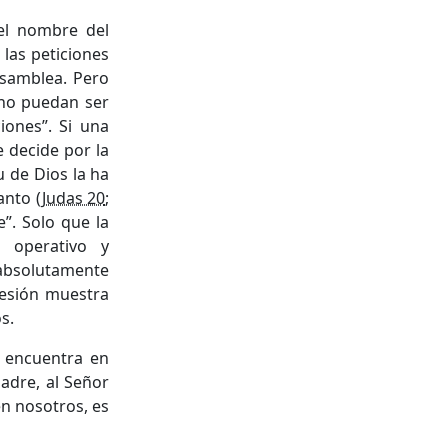
 el nombre del
 las peticiones
asamblea. Pero
 no puedan ser
iones”. Si una
 decide por la
u de Dios la ha
anto (
Judas 20
;
”. Solo que la
 operativo y
 absolutamente
resión muestra
s.
 encuentra en
Padre, al Señor
en nosotros, es