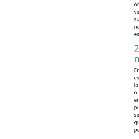
or
ve
su
n
es
2
En
en
lo
o 
e
p
se
q
po