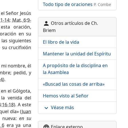
Todo tipo de oraciones
P. Combe
 el Señor Jesús
:1-14
;
Mat. 6:9-
Otros artículos de Ch.
person
esta oración,
Briem
 oración en su
las siguientes
El libro de la vida
 su crucifixión
Mantener la unidad del Espíritu
A propósito de la disciplina en
n mi nombre, él
la Asamblea
bre; pedid, y
24
).
«Buscad las cosas de arriba»
 en el Gólgota,
Hemos visto al Señor
la venida del
4:16-18
). A este
Véase más
expand_more
quel día» (
Juan
e nueva:
en su
 6
era ya una
Enlace externo
language