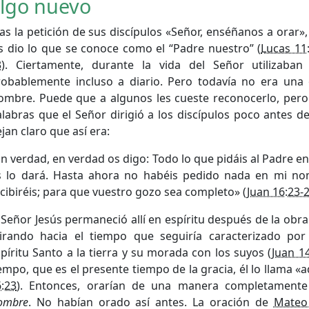
lgo nuevo
as la petición de sus discípulos «Señor, enséñanos a orar»,
s dio lo que se conoce como el “Padre nuestro” (
Lucas 11
3
). Ciertamente, durante la vida del Señor utilizaban 
robablemente incluso a diario. Pero todavía no era una
ombre. Puede que a algunos les cueste reconocerlo, pero 
labras que el Señor dirigió a los discípulos poco antes de
jan claro que así era:
n verdad, en verdad os digo: Todo lo que pidáis al Padre e
s lo dará. Hasta ahora no habéis pedido nada en mi nom
cibiréis; para que vuestro gozo sea completo» (
Juan 16:23-
 Señor Jesús permaneció allí en espíritu después de la obra
irando hacia el tiempo que seguiría caracterizado por 
píritu Santo a la tierra y su morada con los suyos (
Juan 1
empo, que es el presente tiempo de la gracia, él lo llama «a
:23
). Entonces, orarían de una manera completament
ombre
. No habían orado así antes. La oración de
Mateo