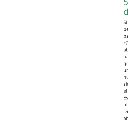
5
d
S
pe
pa
«
T
a
p
qu
u
n
si
el
Es
o
Di
a