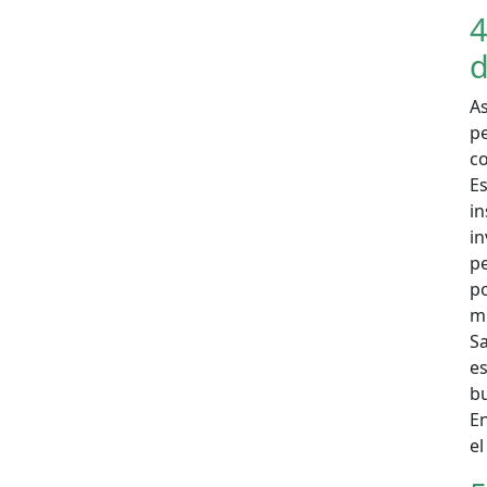
4
d
A
p
co
E
in
i
pe
p
m
S
e
b
En
el