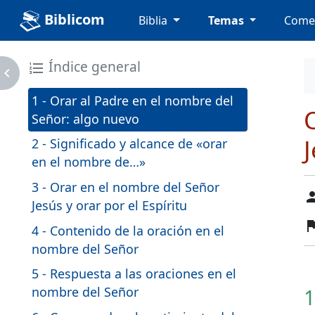
Biblicom
Biblia
Temas
Come
Índice general
format_list_numbered
avigate_next
1 - Orar al Padre en el nombre del
Señor: algo nuevo
2 - Significado y alcance de «orar
en el nombre de…»
3 - Orar en el nombre del Señor
pers
Jesús y orar por el Espíritu
fl
4 - Contenido de la oración en el
nombre del Señor
5 - Respuesta a las oraciones en el
nombre del Señor
1