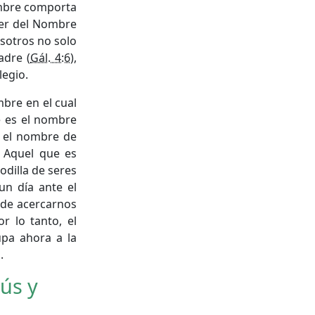
ombre comporta
oder del Nombre
osotros no solo
adre (
Gál. 4:6
),
legio.
bre en el cual
e es el nombre
o el nombre de
e Aquel que es
odilla de seres
 un día ante el
o de acercarnos
 lo tanto, el
upa ahora a la
.
sús y