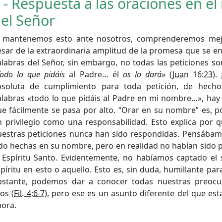
 - Respuesta a las oraciones en e
el Señor
i mantenemos esto ante nosotros, comprenderemos mej
sar de la extraordinaria amplitud de la promesa que se en
labras del Señor, sin embargo, no todas las peticiones so
odo lo que pidáis
al Padre… él
os lo dará
» (
Juan 16:23
).
bsoluta de cumplimiento para toda petición, de hecho
alabras «todo lo que pidáis al Padre en mi nombre…», hay
e fácilmente se pasa por alto. “Orar en su nombre” es, po
n privilegio como una responsabilidad. Esto explica por
uestras peticiones nunca han sido respondidas. Pensába
do hechas en su nombre, pero en realidad no habían sido 
 Espíritu Santo. Evidentemente, no habíamos captado el s
píritu en esto o aquello. Esto es, sin duda, humillante pa
bstante, podemos dar a conocer todas nuestras preocu
os (
Fil. 4:6-7
), pero ese es un asunto diferente del que es
hora.