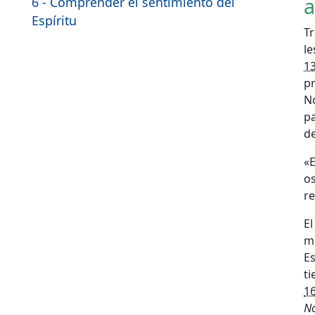
a
6 - Comprender el sentimiento del
Espíritu
Tr
le
1
p
N
pa
de
«E
o
re
El
m
Es
ti
16
N