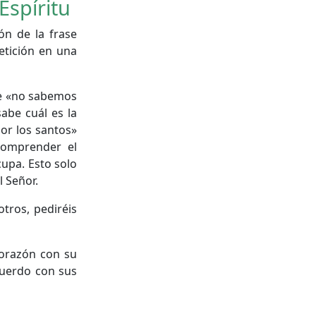
Espíritu
ón de la frase
etición en una
ue «no sabemos
abe cuál es la
por los santos»
comprender el
cupa. Esto solo
 Señor.
tros, pediréis
corazón con su
cuerdo con sus