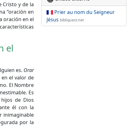
 Cristo y de la
una “oración en
Prier au nom du Seigneur
a oración en el
Jésus
bibliquest.net
racterísticas
n el
alguien es.
Orar
 en el valor de
ismo. El Nombre
inestimable. Es
 hijos de Dios
nte él con la
r inimaginable
egurada por la