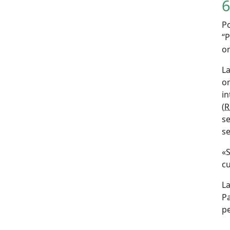
6
P
“
o
L
o
in
(
R
se
s
«
cu
La
P
p