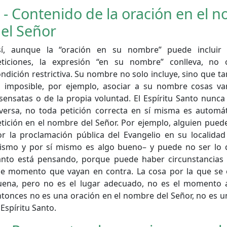
 - Contenido de la oración en el 
el Señor
sí, aunque la “oración en su nombre” puede incluir
eticiones, la expresión “en su nombre” conlleva, no 
ndición restrictiva. Su nombre no solo incluye, sino que t
s imposible, por ejemplo, asociar a su nombre cosas va
sensatas o de la propia voluntad. El Espíritu Santo nunca
nversa, no toda petición correcta en sí misma es autom
tición en el nombre del Señor. Por ejemplo, alguien pued
or la proclamación pública del Evangelio en su localidad
ismo y por sí mismo es algo bueno– y puede no ser lo q
anto está pensando, porque puede haber circunstancias 
se momento que vayan en contra. La cosa por la que se 
uena, pero no es el lugar adecuado, no es el momento a
tonces no es una oración en el nombre del Señor, no es u
 Espíritu Santo.