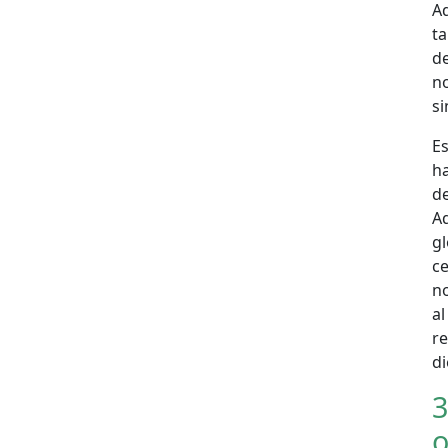
A
ta
de
no
si
E
h
de
A
gl
ce
n
a
r
di
3
o