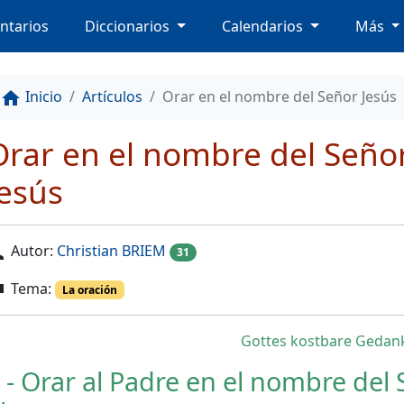
ntarios
Diccionarios
Calendarios
Más
Inicio
Artículos
Orar en el nombre del Señor Jesús
home
Orar en el nombre del Seño
Jesús
Autor:
Christian BRIEM
on
31
Tema:
ag
La oración
Gottes kostbare Gedank
 - Orar al Padre en el nombre del 