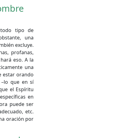
nombre
 todo tipo de
obstante, una
ambién excluye.
nas, profanas,
 hará eso. A la
áticamente una
e estar orando
 –lo que en sí
ue el Espíritu
específicas en
ora puede ser
decuado, etc.
na oración por