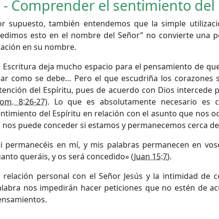
 - Comprender el sentimiento del 
or supuesto, también entendemos que la simple utilizaci
Pedimos esto en el nombre del Señor” no convierte una p
ración en su nombre.
a Escritura deja mucho espacio para el pensamiento de q
rar como se debe… Pero el que escudriña los corazones s
tención del Espíritu, pues de acuerdo con Dios intercede 
om. 8:26-27
). Lo que es absolutamente necesario es 
ntimiento del Espíritu en relación con el asunto que nos o
e nos puede conceder si estamos y permanecemos cerca del
Si permanecéis en mí, y mis palabras permanecen en voso
anto queráis, y os será concedido» (
Juan 15:7
).
 relación personal con el Señor Jesús y la intimidad de 
alabra nos impedirán hacer peticiones que no estén de a
ensamientos.