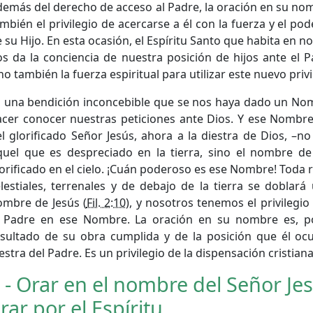
demás del derecho de acceso al Padre, la oración en su n
mbién el privilegio de acercarse a él con la fuerza y el p
 su Hijo. En esta ocasión, el Espíritu Santo que habita en n
s da la conciencia de nuestra posición de hijos ante el P
no también la fuerza espiritual para utilizar este nuevo privi
s una bendición inconcebible que se nos haya dado un Nom
acer conocer nuestras peticiones ante Dios. Y ese Nombr
l glorificado Señor Jesús, ahora a la diestra de Dios, –n
quel que es despreciado en la tierra, sino el nombre d
orificado en el cielo. ¡Cuán poderoso es ese Nombre! Toda r
lestiales, terrenales y de debajo de la tierra se doblará
ombre de Jesús (
Fil. 2:10
), y nosotros tenemos el privilegi
l Padre en ese Nombre. La oración en su nombre es, por
esultado de su obra cumplida y de la posición que él oc
estra del Padre. Es un privilegio de la dispensación cristiana
 - Orar en el nombre del Señor Je
rar por el Espíritu