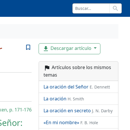
search
r
bookmark_border
Descargar artículo
file_download
Artículos sobre los mismos
flag
temas
La oración del Señor
E. Dennett
La oración
H. Smith
en, p. 171-176
La oración en secreto
J. N. Darby
Señor:
«En mi nombre»
F. B. Hole