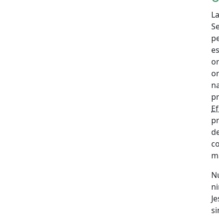
L
Se
p
es
o
or
na
pr
Ef
p
d
c
má
N
ni
Je
si