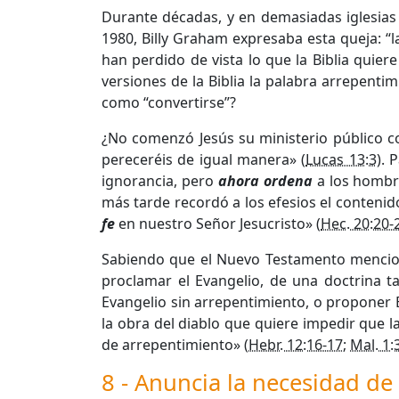
Durante décadas, y en demasiadas iglesias
1980, Billy Graham expresaba esta queja: “
han perdido de vista lo que la Biblia quie
versiones de la Biblia la palabra arrepenti
como “convertirse”?
¿No comenzó Jesús su ministerio público co
pereceréis de igual manera» (
Lucas 13:3
). 
ignorancia, pero
ahora ordena
a los homb
más tarde recordó a los efesios el conten
fe
en nuestro Señor Jesucristo» (
Hec. 20:20-
Sabiendo que el Nuevo Testamento mencion
proclamar el Evangelio, de una doctrina t
Evangelio sin arrepentimiento, o proponer 
la obra del diablo que quiere impedir que 
de arrepentimiento» (
Hebr. 12:16-17
;
Mal. 1:
8 - Anuncia la necesidad de