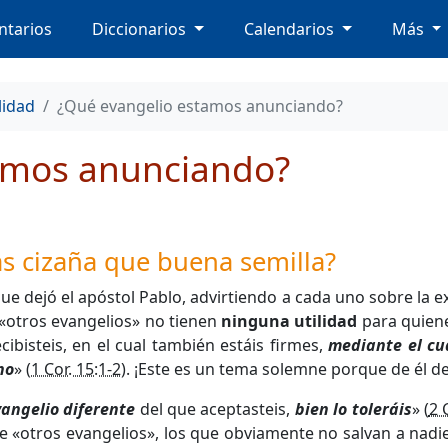
tarios
Diccionarios
Calendarios
Más
lidad
¿Qué evangelio estamos anunciando?
amos anunciando?
s cizaña que buena semilla?
dejó el apóstol Pablo, advirtiendo a cada uno sobre la exi
«otros evangelios» no tienen
ninguna utilidad
para quiene
cibisteis, en el cual también estáis firmes,
mediante el cua
no
» (
1 Cor. 15:1-2
). ¡Este es un tema solemne porque de él de
vangelio diferente
del que aceptasteis,
bien lo toleráis
» (
2 
te «otros evangelios», los que obviamente no salvan a nad