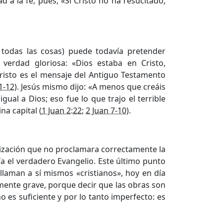
ad a la fe, pues, «Si Cristo no ha resucitado,
todas las cosas) puede todavía pretender
verdad gloriosa: «Dios estaba en Cristo,
 Cristo es el mensaje del Antiguo Testamento
1-12
). Jesús mismo dijo: «A menos que creáis
gual a Dios; eso fue lo que trajo el terrible
na capital (
1 Juan 2:22
;
2 Juan 7-10
).
lización que no proclamara correctamente la
ría el verdadero Evangelio. Este último punto
llaman a sí mismos «cristianos», hoy en día
mente grave, porque decir que las obras son
no es suficiente y por lo tanto imperfecto: es