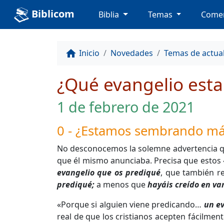
Biblicom
Biblia
Temas
Comen
Inicio
Novedades
Temas de actua
home
¿Qué evangelio est
1 de febrero de 2021
0 - ¿Estamos sembrando má
No desconocemos la solemne advertencia que 
que él mismo anunciaba. Precisa que estos 
evangelio que os prediqué
, que también re
prediqué;
a menos que
hayáis creído en va
«Porque si alguien viene predicando…
un e
real de que los cristianos acepten fácilmen