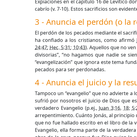
Expiaciones en el capítulo 16 de Levítico d
cabrío (v. 7-10). Estos sacrificios son eviden
3 - Anuncia el perdón (o la 
El perdón de los pecados mediante el sacrific
ha confiado a los cristianos, como afirmó
24:47
;
Hec. 5:31
;
10:43
). Aquellos que no ven
divisorias”, “no hagamos que nadie se sie
“evangelización” que ignora este tema fund
pecados para ser perdonadas.
4 - Anuncia el juicio y la re
Tampoco un “evangelio” que no advierte a 
sufrió por nosotros el juicio de Dios que 
verdadero Evangelio (p.ej.,
Juan 3:16
,
18
;
5:
arrepentimiento. Cuánto Jonás, al principio de
que no fue hallado escrito en el libro de la 
Evangelio, ella forma parte de la verdader