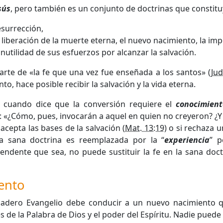
sús
, pero también es un conjunto de doctrinas que constit
esurrección,
a liberación de la muerte eterna, el nuevo nacimiento, la impo
inutilidad de sus esfuerzos por alcanzar la salvación.
rte de «la fe que una vez fue enseñada a los santos» (
Jud
 hace posible recibir la salvación y la vida eterna.
ia cuando dice que la conversión requiere el
conocimient
 «¿Cómo, pues, invocarán a aquel en quien no creyeron? ¿Y
acepta las bases de la salvación (
Mat. 13:19
) o si rechaza u
 la sana doctrina es reemplazada por la “
experiencia
” p
ndente que sea, no puede sustituir la fe en la sana doctri
ento
dadero Evangelio debe conducir a un nuevo nacimiento q
és de la Palabra de Dios y el poder del Espíritu. Nadie puede