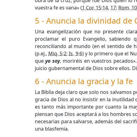
obra de la cruz, porque fue Dios quien lo r
vuestra fe es vana» (
1 Cor. 15:14
,
17
;
Rom. 10
5 - Anuncia la divinidad de 
Una evangelización que no presente clar
proclamar el puro Evangelio, sabiendo q
reconciliando al mundo (en el sentido de
(p.ej.,
Miq. 5:2
;
Is. 9:6
) y lo primero que el N
que
yo soy
, moriréis en vuestros pecados»
juicio gubernamental de Dios sobre ellos. Dio
6 - Anuncia la gracia y la fe
La Biblia deja claro que solo nos salvamos 
gracia de Dios al no insistir en la inutilid
es tanto más importante por cuanto la mayo
piensan que Dios aceptará a los hombres so
necesarias para salvarse, además del sacrific
una blasfemia.