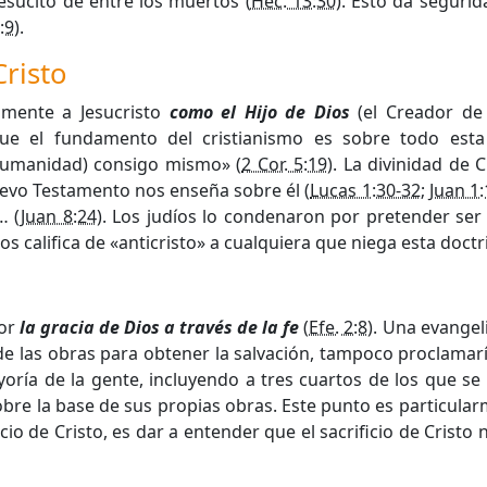
esucitó de entre los muertos (
Hec. 13:30
). Esto da segurid
:9
).
Cristo
amente a Jesucristo
como el Hijo de Dios
(el Creador de 
ue el fundamento del cristianismo es sobre todo esta 
 humanidad) consigo mismo» (
2 Cor. 5:19
). La divinidad de
uevo Testamento nos enseña sobre él (
Lucas 1:30-32
;
Juan 1:
… (
Juan 8:24
). Los judíos lo condenaron por pretender ser i
s califica de «anticristo» a cualquiera que niega esta doctri
por
la gracia de Dios a través de la fe
(
Efe. 2:8
). Una evange
ad de las obras para obtener la salvación, tampoco proclama
ría de la gente, incluyendo a tres cuartos de los que se 
bre la base de sus propias obras. Este punto es particular
io de Cristo, es dar a entender que el sacrificio de Cristo 