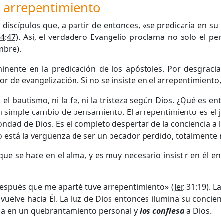
l arrepentimiento
 discípulos que, a partir de entonces, «se predicaría en su
4:47
). Así, el verdadero Evangelio proclama no solo el pe
mbre).
nente en la predicación de los apóstoles. Por desgraci
or de evangelización. Si no se insiste en el arrepentimiento
i el bautismo, ni la fe, ni la tristeza según Dios. ¿Qué es e
n simple cambio de pensamiento. El arrepentimiento es el 
ondad de Dios. Es el completo despertar de la conciencia a 
ello está la vergüenza de ser un pecador perdido, totalmente
ue se hace en el alma, y es muy necesario insistir en él en 
«Después que me aparté tuve arrepentimiento» (
Jer. 31:19
). L
 vuelve hacia Él. La luz de Dios entonces ilumina su concie
da en un quebrantamiento personal y
los confiesa
a Dios.