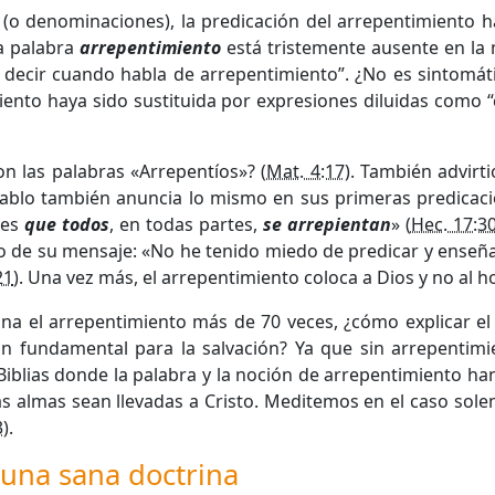
 (o denominaciones), la predicación del arrepentimiento 
la palabra
arrepentimiento
está tristemente ausente en la 
re decir cuando habla de arrepentimiento”. ¿No es sintom
miento haya sido sustituida por expresiones diluidas como
n las palabras «Arrepentíos»? (
Mat. 4:17
). También advirt
Pablo también anuncia lo mismo en sus primeras predicaci
res
que todos
, en todas partes,
se arrepientan
» (
Hec. 17:3
ido de su mensaje: «No he tenido miedo de predicar y ense
21
). Una vez más, el arrepentimiento coloca a Dios y no al h
a el arrepentimiento más de 70 veces, ¿cómo explicar el
an fundamental para la salvación? Ya que sin arrepentim
Biblias donde la palabra y la noción de arrepentimiento h
las almas sean llevadas a Cristo. Meditemos en el caso s
3
).
 una sana doctrina