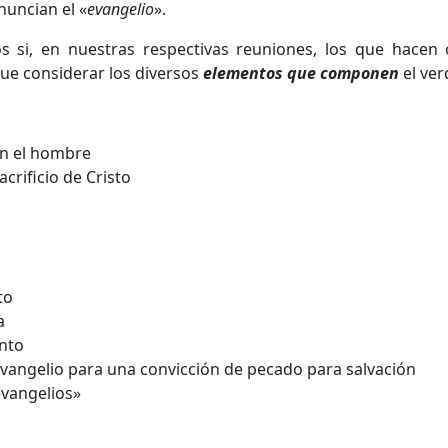
nuncian el «
evangelio
».
os si, en nuestras respectivas reuniones, los que hacen
que considerar los diversos
elementos que componen
el ver
en el hombre
crificio de Cristo
to
a
ento
vangelio para una convicción de pecado para salvación
evangelios»