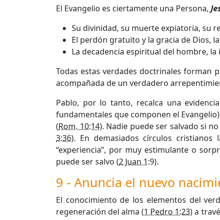
El Evangelio es ciertamente una Persona,
Je
Su divinidad, su muerte expiatoria, su r
El perdón gratuito y la gracia de Dios, l
La decadencia espiritual del hombre, la 
Todas estas verdades doctrinales forman pa
acompañada de un verdadero arrepentimiento,
Pablo, por lo tanto, recalca una evidenc
fundamentales que componen el Evangelio):
(
Rom. 10:14
). Nadie puede ser salvado si no 
3:36
). En demasiados círculos cristianos
“experiencia”, por muy estimulante o sorpre
puede ser salvo (
2 Juan 1
:9).
9 - Anuncia el nuevo nacimi
El conocimiento de los elementos del ver
regeneración del alma (
1 Pedro 1:23
) a trav