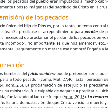
onde los pecados del pueblo eran imputados al macho cabrío
temente tipos (o imágenes) del sacrificio de Cristo en la cruz
remisión) de los pecados
io único del Hijo de Dios es, por lo tanto, un tema central d
 Jesús: «Se predicase el arrepentimiento para
perdón
de p
 la necesidad de proclamar el perdón de los pecados en voz a
nta incómodo”, “lo importante es que nos amemos”, etc., 
amental, seguramente no merece ese nombre! Engaña a las 
surrección
los hombres del
juicio venidero
puede pretender ser el buen 
espera a todo pecador (comp.
Mat. 27:46
). Esta liberación 
24
;
Rom. 2:5
). La proclamación de este juicio es precisame
 su ministerio, fue culpable de negarse a predicar el juicio.
vida, fue lanzado al lago de fuego» (
Apoc. 20:15
).
La resurre
a fe. Es una demostración de que Cristo venció la muerte y