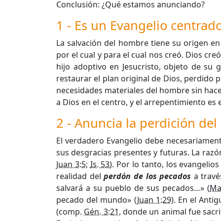
Conclusión: ¿Qué estamos anunciando?
1 - Es un Evangelio centrad
La salvación del hombre tiene su origen e
por el cual y para el cual nos creó. Dios c
hijo adoptivo en Jesucristo, objeto de su 
restaurar el plan original de Dios, perdido 
necesidades materiales del hombre sin hacer
a Dios en el centro, y el arrepentimiento es
2 - Anuncia la perdición del 
El verdadero Evangelio debe necesariamente
sus desgracias presentes y futuras. La razó
Juan 3:5
;
Is. 53
). Por lo tanto, los evangeli
realidad del
perdón de los pecados
a travé
salvará a su pueblo de sus pecados…» (
Ma
pecado del mundo» (
Juan 1:29
). En el Anti
(comp.
Gén. 3:21
, donde un animal fue sacri