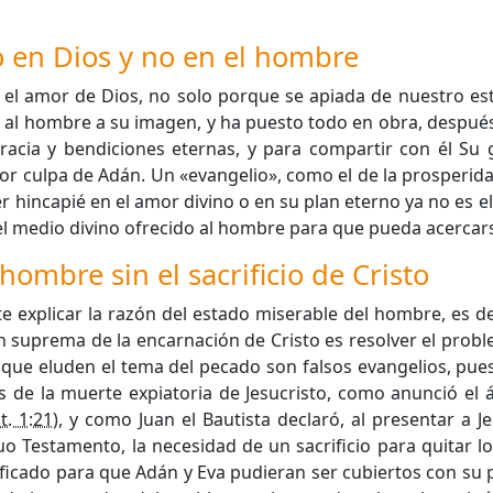
o en Dios y no en el hombre
n el amor de Dios, no solo porque se apiada de nuestro e
reó al hombre a su imagen, y ha puesto todo en obra, después
gracia y bendiciones eternas, y para compartir con él Su g
por culpa de Adán. Un «evangelio», como el de la prosperidad 
 hincapié en el amor divino o en su plan eterno ya no es e
 el medio divino ofrecido al hombre para que pueda acercars
hombre sin el sacrificio de Cristo
 explicar la razón del estado miserable del hombre, es de
n suprema de la encarnación de Cristo es resolver el probl
os que eluden el tema del pecado son falsos evangelios, pue
s de la muerte expiatoria de Jesucristo, como anunció el á
t. 1:21
), y como Juan el Bautista declaró, al presentar a 
guo Testamento, la necesidad de un sacrificio para quitar 
ficado para que Adán y Eva pudieran ser cubiertos con su pie