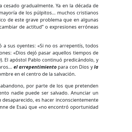
ha cesado gradualmente. Ya en la década de
mayoría de los púlpitos… muchos cristianos
ático de este grave problema que en algunas
 “cambiar de actitud” o expresiones erróneas
ió a sus oyentes: «Si no os arrepentís, todos
ones: «Dios dejó pasar aquellos tiempos de
0
). El apóstol Pablo continuó predicándolo, y
ñaros…
el
arrepentimiento
para con Dios y
la
ombre en el centro de la salvación.
 abandono, por parte de los que pretenden
iento nadie puede ser salvado. Anunciar un
an desaparecido, es hacer inconscientemente
olemne de Esaú que «no encontró oportunidad