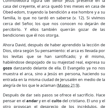
Conmovedora figura del Señor Jesús presente en la
casa del creyente, el arca quedó tres meses en casa de
Obed-edom, trayendo la bendición a ese hombre y a su
familia, lo que no tardó en saberse (v. 12). Si vivimos
cerca del Señor, los que nos conocen no dejarán de
percibirlo. Y ellos también querrán gozar de las
bendiciones que él nos otorga.
Ahora David, después de haber aprendido la lección de
Dios, obra según Su pensamiento: el arca es llevada por
los levitas que se han santificado; y él mismo,
habiéndose despojado de su majestad real, expresa su
gozo
danzando delante de ella. El Evangelio ya no nos
muestra el arca, sino a Jesús en persona, haciendo su
entrada en la misma ciudad de Jerusalén en medio de la
alegría de los que le aclaman (
Mateo 21:9
).
Después de dar seis pasos se ofrece el sacrificio. Hace
pensar en el
andar
y en el
culto
del cristiano. El uno y el
otro provocan el desprecio de los incrédulos, de