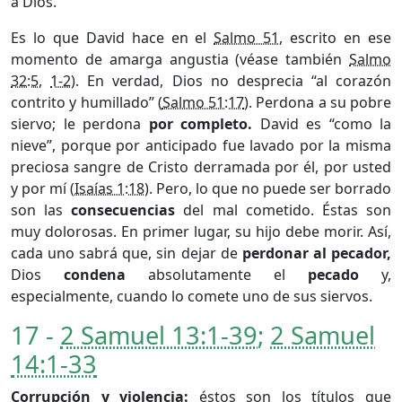
a Dios.
Es lo que David hace en el
Salmo 51
, escrito en ese
momento de amarga angustia (véase también
Salmo
32:5
,
1-2
). En verdad, Dios no desprecia “al corazón
contrito y humillado” (
Salmo 51:17
). Perdona a su pobre
siervo; le perdona
por completo.
David es “como la
nieve”, porque por anticipado fue lavado por la misma
preciosa sangre de Cristo derramada por él, por usted
y por mí (
Isaías 1:18
). Pero, lo que no puede ser borrado
son las
consecuencias
del mal cometido. Éstas son
muy dolorosas. En primer lugar, su hijo debe morir. Así,
cada uno sabrá que, sin dejar de
perdonar al pecador,
Dios
condena
absolutamente el
pecado
y,
especialmente, cuando lo comete uno de sus siervos.
17 -
2 Samuel 13:1-39
;
2 Samuel
14:1-33
Corrupción y violencia:
éstos son los títulos que