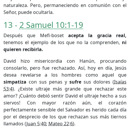
naturaleza. Pero, permaneciendo en comunión con el
Señor, puede ocultarla.
13 -
2 Samuel 10:1-19
Después que Mefi-boset
acepta la gracia real,
tenemos el ejemplo de los que no la comprenden,
ni
quieren recibirla.
David hizo misericordia con Hanún, procurando
consolarlo, pero fue rechazado. Así, hoy en día, Jesús
desea revelarse a los hombres como aquel que
simpatiza
con sus penas y
sufre
sus dolores (
Isaías
53:4
). ¿Existe ultraje más grande que rechazar este
amor? ¡Cuánto debió sentir David el ultraje hecho a sus
siervos! Con mayor razón aún, el corazón
perfectamente sensible del Salvador es herido cada día
por el desprecio de los que rechazan sus más tiernos
llamados (
Juan 5:40
;
Mateo 22:6
).