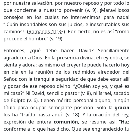
por nuestra salvación, por nuestro reposo y por todo lo
que concierne a nuestro porvenir (v. 9). ¡Maravillosos
consejos en los cuales no intervenimos para nada!
“¡Cuán insondables son sus juicios, e inescrutables sus
caminos!” (
Romanos 11:33
). Por cierto, no es así “como
procede el hombre” (v. 19).
Entonces, ¿qué debe hacer David? Sencillamente
agradecer a Dios. En la presencia divina, el rey entra, se
sienta y adora; asimismo el creyente puede hacerlo hoy
en día en la reunión de los redimidos alrededor del
Señor, con la tranquila seguridad de que debe estar allí
y gozar de ese reposo divino. “¿Quién soy yo, y qué es
mi casa?” Ni David, sencillo pastor (v. 8), ni Israel, sacado
de Egipto (v. 6), tienen mérito personal alguno, ningún
título para ocupar semejante posición. Sólo la
gracia
los ha “traído hasta aquí” (v. 18). Y la oración del rey,
expresión de entera
comunión,
se resume así: “Haz
conforme a lo que has dicho. Que sea engrandecido tu