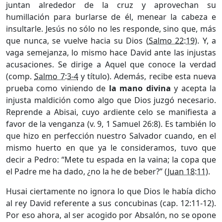
juntan alrededor de la cruz y aprovechan su
humillación para burlarse de él, menear la cabeza e
insultarle. Jesús no sólo no les responde, sino que, más
que nunca, se vuelve hacia su Dios (
Salmo 22:19
). Y, a
vaga semejanza, lo mismo hace David ante las injustas
acusaciones. Se dirige a Aquel que conoce la verdad
(comp.
Salmo 7:3-4
y título). Además, recibe esta nueva
prueba como viniendo de
la mano divina
y acepta la
injusta maldición como algo que Dios juzgó necesario.
Reprende a Abisai, cuyo ardiente celo se manifiesta a
favor de la venganza (v. 9, 1 Samuel 26:8). Es también lo
que hizo en perfección nuestro Salvador cuando, en el
mismo huerto en que ya le consideramos, tuvo que
decir a Pedro: “Mete tu espada en la vaina; la copa que
el Padre me ha dado, ¿no la he de beber?” (
Juan 18:11
).
Husai ciertamente no ignora lo que Dios le había dicho
al rey David referente a sus concubinas (cap. 12:11-12).
Por eso ahora, al ser acogido por Absalón, no se opone