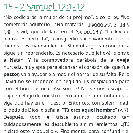
15 -
2 Samuel 12:1-12
“No codiciarás la mujer de tu prójimo”, dice la ley. “No
cometerás adulterio”. “No matarás” (
Éxodo 20:17
,
14
y
13
). David, que declara en el
Salmo 19:7
: “La ley de
Jehová es perfecta”, transgredió sucesivamente por lo
menos tres mandamientos. Sin embargo, su conciencia
sigue sin reprenderlo. Es necesario que Jehová le envíe
a Natán. Y la conmovedora parábola de la
oveja
hurtada, muy apta para alcanzar el corazón del que fue
pastor,
va a ayudarle a medir el horror de su falta. Pero
David no se reconoce en seguida. Es despiadado para
con el hombre rico. ¡Así somos! No se nos escapa la
paja en el ojo de nuestro hermano, pero no notamos la
viga que hay en el nuestro. Entonces, con solemnidad,
el dedo de Dios lo señala:
“Tú eres aquel hombre”
(v. 7).
Después, todo el triste asunto, ocultado tan
cuidadosamente, es descubierto sin miramientos: «¡Tú
hiciste esto y aquello!». Finalmente, para confundir el