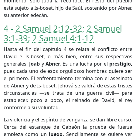
momento, sólo Judá la reconoce. El resto del pueblo
está sujeto a Is-boset, hijo de Saúl, sostenido por Abner,
su anterior edecán.
4 -
2 Samuel 2:12-32
;
2 Samuel
3:1-39
;
2 Samuel 4:1-12
Hasta el fin del capítulo 4 se relata el conflicto entre
David e Is-boset, o más bien, entre sus respectivos
generales:
Joab
y
Abner.
Es una lucha por el
prestigio,
pues cada uno de esos orgullosos hombres quiere ser
el primero. El enfrentamiento termina con el asesinato
de Abner y de Is-boset. Jehová se valdrá de estas tristes
circunstancias —se trata de una guerra civil— para
establecer, poco a poco, el reinado de David, el rey
conforme a su voluntad.
La violencia y el espíritu de venganza se dan libre curso.
Cerca del estanque de Gabaón la prueba de fuerza
empieza como un
juego.
Sencillamente se quiere ver