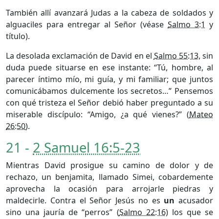
También allí avanzará Judas a la cabeza de soldados y
alguaciles para entregar al Señor (véase
Salmo 3:1
y
título).
La desolada exclamación de David en el
Salmo 55:13
, sin
duda puede situarse en ese instante: “Tú, hombre, al
parecer íntimo mío, mi guía, y mi familiar; que juntos
comunicábamos dulcemente los secretos…” Pensemos
con qué tristeza el Señor debió haber preguntado a su
miserable discípulo: “Amigo, ¿a qué vienes?” (
Mateo
26:50
).
21 -
2 Samuel 16:5-23
Mientras David prosigue su camino de dolor y de
rechazo, un benjamita, llamado Simei, cobardemente
aprovecha la ocasión para arrojarle piedras y
maldecirle. Contra el Señor Jesús no es
un
acusador
sino una jauría de “perros” (
Salmo 22:16
) los que se