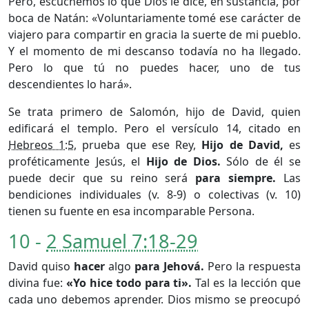
Pero, escuchemos lo que Dios le dice, en sustancia, por
boca de Natán: «Voluntariamente tomé ese carácter de
viajero para compartir en gracia la suerte de mi pueblo.
Y el momento de mi descanso todavía no ha llegado.
Pero lo que tú no puedes hacer, uno de tus
descendientes lo hará».
Se trata primero de Salomón, hijo de David, quien
edificará el templo. Pero el versículo 14, citado en
Hebreos 1:5
, prueba que ese Rey,
Hijo de David,
es
proféticamente Jesús, el
Hijo de Dios.
Sólo de él se
puede decir que su reino será
para siempre.
Las
bendiciones individuales (v. 8-9) o colectivas (v. 10)
tienen su fuente en esa incomparable Persona.
10 -
2 Samuel 7:18-29
David quiso
hacer
algo
para Jehová.
Pero la respuesta
divina fue:
«Yo hice todo para ti».
Tal es la lección que
cada uno debemos aprender. Dios mismo se preocupó