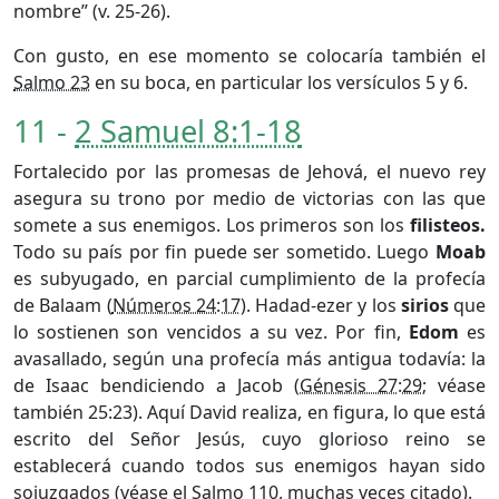
nombre” (v. 25-26).
Con gusto, en ese momento se colocaría también el
Salmo 23
en su boca, en particular los versículos 5 y 6.
11 -
2 Samuel 8:1-18
Fortalecido por las promesas de Jehová, el nuevo rey
asegura su trono por medio de victorias con las que
somete a sus enemigos. Los primeros son los
filisteos.
Todo su país por fin puede ser sometido. Luego
Moab
es subyugado, en parcial cumplimiento de la profecía
de Balaam (
Números 24:17
). Hadad-ezer y los
sirios
que
lo sostienen son vencidos a su vez. Por fin,
Edom
es
avasallado, según una profecía más antigua todavía: la
de Isaac bendiciendo a Jacob (
Génesis 27:29
; véase
también 25:23). Aquí David realiza, en figura, lo que está
escrito del Señor Jesús, cuyo glorioso reino se
establecerá cuando todos sus enemigos hayan sido
sojuzgados (véase el
Salmo 110
, muchas veces citado).