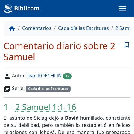
Biblicom
Comentarios
Cada día las Escrituras
2 Samu
home
Comentario diario sobre 2
bookmark_border
Samuel
Autor:
Jean KOECHLIN
person
75
Serie:
library_books
Cada día las Escrituras
1 -
2 Samuel 1:1-16
El asunto de Siclag dejó a
David
humillado, consciente
de su debilidad, pero también lo restableció en felices
relaciones con Jehová. De esa manera fue preparado