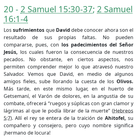
20 -
2 Samuel 15:30-37
;
2 Samuel
16:1-4
Los
sufrimientos
que
David
debe conocer ahora son el
resultado de sus propias faltas. No pueden
compararse, pues, con
los padecimientos del Señor
Jesús,
los cuales fueron la consecuencia de nuestros
pecados. No obstante, en ciertos aspectos, nos
permiten comprender mejor lo que atravesó nuestro
Salvador. Vemos que David, en medio de algunos
amigos fieles, sube llorando la cuesta de los
Olivos.
Más tarde, en este mismo lugar, en el huerto de
Getsemaní, el Varón de dolores, en la angustia de su
combate, ofrecerá “ruegos y súplicas con gran clamor y
lágrimas al que le podía librar de la muerte” (
Hebreos
5:7
). Allí el rey se entera de la traición de
Ahitofel,
su
compañero y consejero, pero cuyo nombre significa
¡hermano de locura!