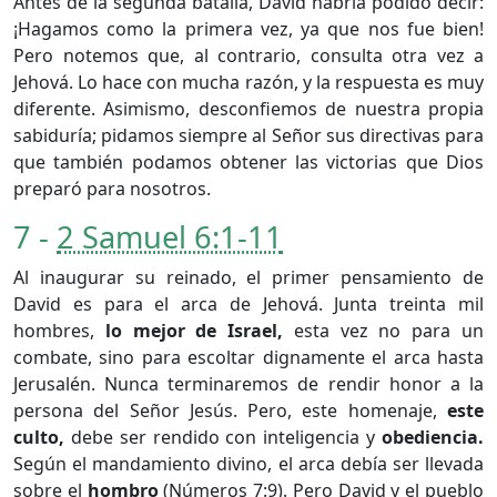
Antes de la segunda batalla, David habría podido decir:
¡Hagamos como la primera vez, ya que nos fue bien!
Pero notemos que, al contrario, consulta otra vez a
Jehová. Lo hace con mucha razón, y la respuesta es muy
diferente. Asimismo, desconfiemos de nuestra propia
sabiduría; pidamos siempre al Señor sus directivas para
que también podamos obtener las victorias que Dios
preparó para nosotros.
7 -
2 Samuel 6:1-11
Al inaugurar su reinado, el primer pensamiento de
David es para el arca de Jehová. Junta treinta mil
hombres,
lo mejor de Israel,
esta vez no para un
combate, sino para escoltar dignamente el arca hasta
Jerusalén. Nunca terminaremos de rendir honor a la
persona del Señor Jesús. Pero, este homenaje,
este
culto,
debe ser rendido con inteligencia y
obediencia.
Según el mandamiento divino, el arca debía ser llevada
sobre el
hombro
(
Números 7:9
). Pero David y el pueblo