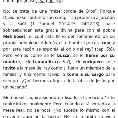
enemigo? (léase
2 Samuel 4:4
).
No, se trata de una “misericordia de Dios”. Porque
David no se contenta con cumplir su promesa a Jonatán
y a Saúl (1 Samuel 20:14-15; 24:22-23); hace
sobreabundar esta gracia divina para con el pobre
Mefi-boset,
el cual está lleno del sentimiento de su
propia indignidad. Además, este hombre ¿no era
cojo,
y
por esta razón se exponía al odio del rey? (cap. 5:8).
Pero vemos cómo se le
busca,
se le
llama por su
nombre,
se le
tranquiliza
(v. 5-7), se le
enriquece
, se le
invita
a la mesa del rey como si fuera un miembro de la
familia, y finalmente, David lo
toma a su cargo
para
siempre. ¡Qué hermosa figura de la obra de Jesús por
un pecador!
Mefi-boset seguirá siendo un lisiado. El versículo 13 lo
repite intencionalmente. Pero, cuando está sentado a la
mesa real, no se nota. ¿No sucede lo mismo con el
creyente aquí en la tierra? No se le quita su vieja