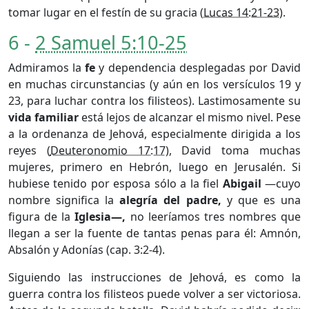
tomar lugar en el festín de su gracia (
Lucas 14:21-23
).
6 -
2 Samuel 5:10-25
Admiramos la
fe
y dependencia desplegadas por David
en muchas circunstancias (y aún en los versículos 19 y
23, para luchar contra los filisteos). Lastimosamente su
vida familiar
está lejos de alcanzar el mismo nivel. Pese
a la ordenanza de Jehová, especialmente dirigida a los
reyes (
Deuteronomio 17:17
), David toma muchas
mujeres, primero en Hebrón, luego en Jerusalén. Si
hubiese tenido por esposa sólo a la fiel
Abigail
—cuyo
nombre significa la
alegría del padre,
y que es una
figura de la
Iglesia—,
no leeríamos tres nombres que
llegan a ser la fuente de tantas penas para él: Amnón,
Absalón y Adonías (cap. 3:2-4).
Siguiendo las instrucciones de Jehová, es como la
guerra contra los filisteos puede volver a ser victoriosa.