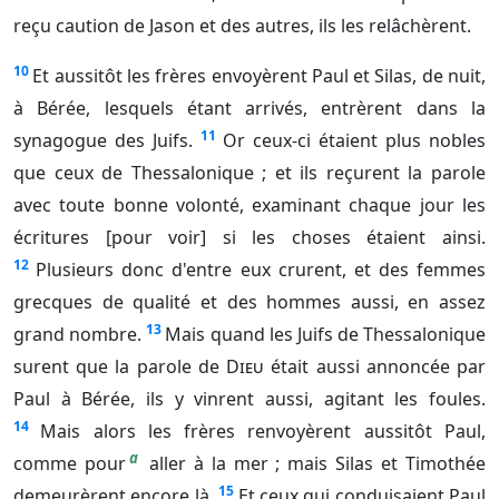
reçu caution de Jason et des autres, ils les relâchèrent.
10
Et aussitôt les frères envoyèrent Paul et Silas, de nuit,
à Bérée, lesquels étant arrivés, entrèrent dans la
11
synagogue des Juifs.
Or ceux-ci étaient plus nobles
que ceux de Thessalonique ; et ils reçurent la parole
avec toute bonne volonté, examinant chaque jour les
écritures [pour voir] si les choses étaient ainsi.
12
Plusieurs donc d'entre eux crurent, et des femmes
grecques de qualité et des hommes aussi, en assez
13
grand nombre.
Mais quand les Juifs de Thessalonique
surent que la parole de
Dieu
était aussi annoncée par
Paul à Bérée, ils y vinrent aussi, agitant les foules.
14
Mais alors les frères renvoyèrent aussitôt Paul,
a
comme pour
aller à la mer ; mais Silas et Timothée
15
demeurèrent encore là.
Et ceux qui conduisaient Paul