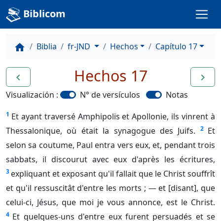
Biblicom
Biblia
fr-JND
Hechos
Capítulo 17
home
Hechos 17
navigate_before
navigate_next
Visualización :
N° de versículos
Notas
1
Et ayant traversé Amphipolis et Apollonie, ils vinrent à
2
Thessalonique, où était la synagogue des Juifs.
Et
selon sa coutume, Paul entra vers eux, et, pendant trois
sabbats, il discourut avec eux d'après les écritures,
3
expliquant et exposant qu'il fallait que le Christ souffrît
et qu'il ressuscitât d'entre les morts ; — et [disant], que
celui-ci, Jésus, que moi je vous annonce, est le Christ.
4
Et quelques-uns d'entre eux furent persuadés et se