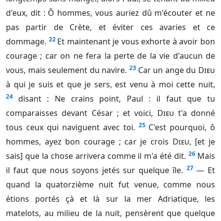
d'eux, dit : Ô hommes, vous auriez dû m'écouter et ne
pas partir de Crète, et éviter ces avaries et ce
22
dommage.
Et maintenant je vous exhorte à avoir bon
courage ; car on ne fera la perte de la vie d'aucun de
23
vous, mais seulement du navire.
Car un ange du
Dieu
à qui je suis et que je sers, est venu à moi cette nuit,
24
disant : Ne crains point, Paul : il faut que tu
comparaisses devant César ; et voici,
Dieu
t'a donné
25
tous ceux qui naviguent avec toi.
C'est pourquoi, ô
hommes, ayez bon courage ; car je crois
Dieu
, [et je
26
sais] que la chose arrivera comme il m'a été dit.
Mais
27
il faut que nous soyons jetés sur quelque île.
— Et
quand la quatorzième nuit fut venue, comme nous
étions portés çà et là sur la mer Adriatique, les
matelots, au milieu de la nuit, pensèrent que quelque