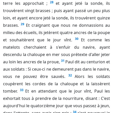
28
terre les approchait ;
et ayant jeté la sonde, ils
trouvèrent vingt brasses ; puis ayant passé un peu plus
loin, et ayant encore jeté la sonde, ils trouvèrent quinze
29
brasses.
Et craignant que nous ne donnassions au
milieu des écueils, ils jetèrent quatre ancres de la poupe
30
et souhaitèrent que le jour vînt.
Et comme les
matelots cherchaient à s'enfuir du navire, ayant
descendu la chaloupe en mer sous prétexte d'aller jeter
31
au loin les ancres de la proue,
Paul dit au centurion et
aux soldats : Si ceux-ci ne demeurent pas dans le navire,
32
vous ne pouvez être sauvés.
Alors les soldats
coupèrent les cordes de la chaloupe et la laissèrent
33
tomber.
Et en attendant que le jour vînt, Paul les
exhortait tous à prendre de la nourriture, disant : C'est
aujourd'hui le quatorzième jour que vous passez à jeun,
34