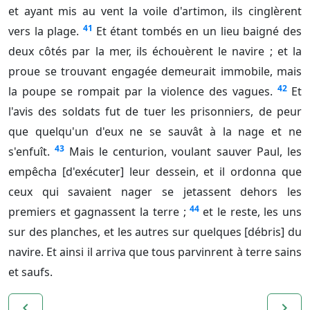
et ayant mis au vent la voile d'artimon, ils cinglèrent
41
vers la plage.
Et étant tombés en un lieu baigné des
deux côtés par la mer, ils échouèrent le navire ; et la
proue se trouvant engagée demeurait immobile, mais
42
la poupe se rompait par la violence des vagues.
Et
l'avis des soldats fut de tuer les prisonniers, de peur
que quelqu'un d'eux ne se sauvât à la nage et ne
43
s'enfuît.
Mais le centurion, voulant sauver Paul, les
empêcha [d'exécuter] leur dessein, et il ordonna que
ceux qui savaient nager se jetassent dehors les
44
premiers et gagnassent la terre ;
et le reste, les uns
sur des planches, et les autres sur quelques [débris] du
navire. Et ainsi il arriva que tous parvinrent à terre sains
et saufs.
navigate_before
navigate_next