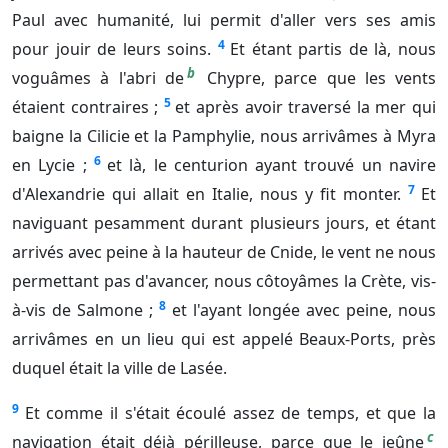
Paul avec humanité, lui permit d'aller vers ses amis
4
pour jouir de leurs soins.
Et étant partis de là, nous
b
voguâmes à l'abri de
Chypre, parce que les vents
5
étaient contraires ;
et après avoir traversé la mer qui
baigne la Cilicie et la Pamphylie, nous arrivâmes à Myra
6
en Lycie ;
et là, le centurion ayant trouvé un navire
7
d'Alexandrie qui allait en Italie, nous y fit monter.
Et
naviguant pesamment durant plusieurs jours, et étant
arrivés avec peine à la hauteur de Cnide, le vent ne nous
permettant pas d'avancer, nous côtoyâmes la Crète, vis-
8
à-vis de Salmone ;
et l'ayant longée avec peine, nous
arrivâmes en un lieu qui est appelé Beaux-Ports, près
duquel était la ville de Lasée.
9
Et comme il s'était écoulé assez de temps, et que la
c
navigation était déjà périlleuse, parce que le jeûne