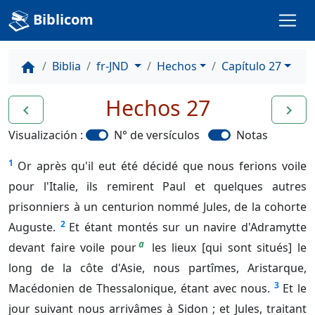
Biblicom
Biblia
fr-JND
Hechos
Capítulo 27
home
Hechos 27
navigate_before
navigate_next
Visualización :
N° de versículos
Notas
1
Or après qu'il eut été décidé que nous ferions voile
pour l'Italie, ils remirent Paul et quelques autres
prisonniers à un centurion nommé Jules, de la cohorte
2
Auguste.
Et étant montés sur un navire d'Adramytte
a
devant faire voile pour
les lieux [qui sont situés] le
long de la côte d'Asie, nous partîmes, Aristarque,
3
Macédonien de Thessalonique, étant avec nous.
Et le
jour suivant nous arrivâmes à Sidon ; et Jules, traitant