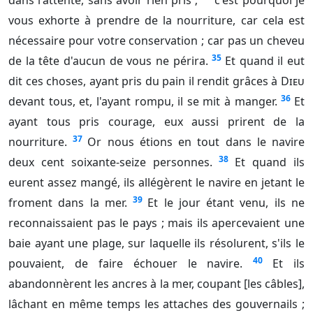
dans l'attente, sans avoir rien pris ;
c'est pourquoi je
vous exhorte à prendre de la nourriture, car cela est
nécessaire pour votre conservation ; car pas un cheveu
35
de la tête d'aucun de vous ne périra.
Et quand il eut
dit ces choses, ayant pris du pain il rendit grâces à
Dieu
36
devant tous, et, l'ayant rompu, il se mit à manger.
Et
ayant tous pris courage, eux aussi prirent de la
37
nourriture.
Or nous étions en tout dans le navire
38
deux cent soixante-seize personnes.
Et quand ils
eurent assez mangé, ils allégèrent le navire en jetant le
39
froment dans la mer.
Et le jour étant venu, ils ne
reconnaissaient pas le pays ; mais ils apercevaient une
baie ayant une plage, sur laquelle ils résolurent, s'ils le
40
pouvaient, de faire échouer le navire.
Et ils
abandonnèrent les ancres à la mer, coupant [les câbles],
lâchant en même temps les attaches des gouvernails ;