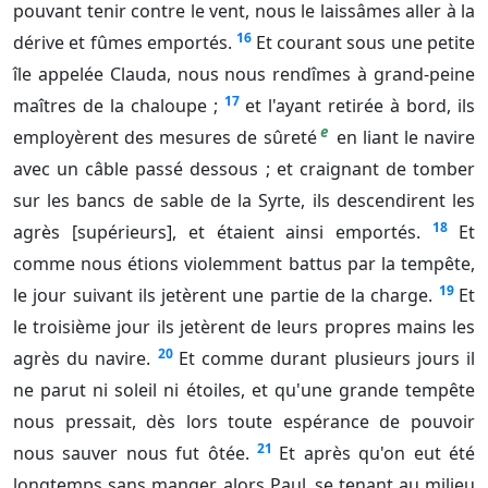
pouvant tenir contre le vent, nous le laissâmes aller à la
16
dérive et fûmes emportés.
Et courant sous une petite
île appelée Clauda, nous nous rendîmes à grand-peine
17
maîtres de la chaloupe ;
et l'ayant retirée à bord, ils
e
employèrent des mesures de sûreté
en liant le navire
avec un câble passé dessous ; et craignant de tomber
sur les bancs de sable de la Syrte, ils descendirent les
18
agrès [supérieurs], et étaient ainsi emportés.
Et
comme nous étions violemment battus par la tempête,
19
le jour suivant ils jetèrent une partie de la charge.
Et
le troisième jour ils jetèrent de leurs propres mains les
20
agrès du navire.
Et comme durant plusieurs jours il
ne parut ni soleil ni étoiles, et qu'une grande tempête
nous pressait, dès lors toute espérance de pouvoir
21
nous sauver nous fut ôtée.
Et après qu'on eut été
longtemps sans manger, alors Paul, se tenant au milieu