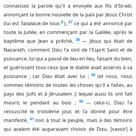
connaissez la parole qu'il a envoyée aux fils d'Israël,
annonçant la bonne nouvelle de la paix par Jésus Christ
d
37
(lui est
Seigneur
de tous
),
ce qui a été annoncé par
toute la Judée, en commençant par la Galilée, après le
38
baptême que Jean a prêché,
— Jésus qui était de
Nazareth, comment
Dieu
l'a oint de l'Esprit Saint et de
puissance, lui qui a passé de lieu en lieu, faisant du bien,
et guérissant tous ceux que le diable avait asservis à sa
39
puissance ; car
Dieu
était avec lui ;
(et nous, nous
sommes témoins de toutes les choses qu'il a faites, au
pays des Juifs et à Jérusalem ;) lequel aussi ils ont fait
40
mourir, le pendant au bois ;
— celui-ci,
Dieu
l'a
ressuscité le troisième jour, et l'a donné pour être
41
manifesté,
non à tout le peuple, mais à des témoins
qui avaient été auparavant choisis de
Dieu
, [savoir] à