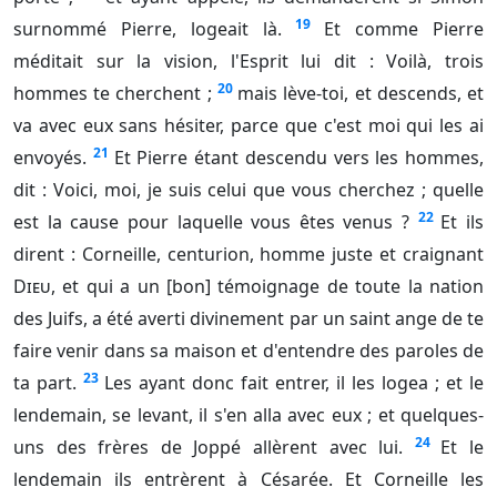
19
surnommé Pierre, logeait là.
Et comme Pierre
méditait sur la vision, l'Esprit lui dit : Voilà, trois
20
hommes te cherchent ;
mais lève-toi, et descends, et
va avec eux sans hésiter, parce que c'est moi qui les ai
21
envoyés.
Et Pierre étant descendu vers les hommes,
dit : Voici, moi, je suis celui que vous cherchez ; quelle
22
est la cause pour laquelle vous êtes venus ?
Et ils
dirent : Corneille, centurion, homme juste et craignant
Dieu
, et qui a un [bon] témoignage de toute la nation
des Juifs, a été averti divinement par un saint ange de te
faire venir dans sa maison et d'entendre des paroles de
23
ta part.
Les ayant donc fait entrer, il les logea ; et le
lendemain, se levant, il s'en alla avec eux ; et quelques-
24
uns des frères de Joppé allèrent avec lui.
Et le
lendemain ils entrèrent à Césarée. Et Corneille les