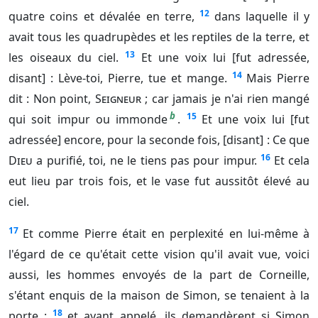
12
quatre coins et dévalée en terre,
dans laquelle il y
avait tous les quadrupèdes et les reptiles de la terre, et
13
les oiseaux du ciel.
Et une voix lui [fut adressée,
14
disant] : Lève-toi, Pierre, tue et mange.
Mais Pierre
dit : Non point,
Seigneur
; car jamais je n'ai rien mangé
b
15
qui soit impur ou immonde
.
Et une voix lui [fut
adressée] encore, pour la seconde fois, [disant] : Ce que
16
Dieu
a purifié, toi, ne le tiens pas pour impur.
Et cela
eut lieu par trois fois, et le vase fut aussitôt élevé au
ciel.
17
Et comme Pierre était en perplexité en lui-même à
l'égard de ce qu'était cette vision qu'il avait vue, voici
aussi, les hommes envoyés de la part de Corneille,
s'étant enquis de la maison de Simon, se tenaient à la
18
porte ;
et ayant appelé, ils demandèrent si Simon