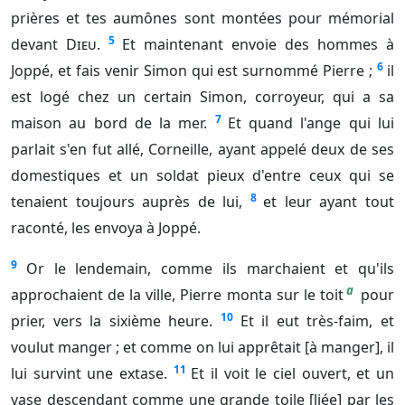
prières et tes aumônes sont montées pour mémorial
5
devant
Dieu
.
Et maintenant envoie des hommes à
6
Joppé, et fais venir Simon qui est surnommé Pierre ;
il
est logé chez un certain Simon, corroyeur, qui a sa
7
maison au bord de la mer.
Et quand l'ange qui lui
parlait s'en fut allé, Corneille, ayant appelé deux de ses
domestiques et un soldat pieux d'entre ceux qui se
8
tenaient toujours auprès de lui,
et leur ayant tout
raconté, les envoya à Joppé.
9
Or le lendemain, comme ils marchaient et qu'ils
a
approchaient de la ville, Pierre monta sur le toit
pour
10
prier, vers la sixième heure.
Et il eut très-faim, et
voulut manger ; et comme on lui apprêtait [à manger], il
11
lui survint une extase.
Et il voit le ciel ouvert, et un
vase descendant comme une grande toile [liée] par les