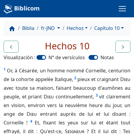
Biblicom
Biblia
fr-JND
Hechos
Capítulo 10
home
Hechos 10
navigate_before
navigate_next
Visualización :
N° de versículos
Notas
1
Or, à Césarée, un homme nommé Corneille, centurion
2
de la cohorte appelée Italique,
pieux et craignant
Dieu
avec toute sa maison, faisant beaucoup d'aumônes au
3
peuple, et priant
Dieu
continuellement,
vit clairement
en vision, environ vers la neuvième heure du jour, un
ange de
Dieu
entrant auprès de lui et lui disant :
4
Corneille !
Et, fixant les yeux sur lui et étant tout
effrayé, il dit : Qu'est-ce,
Seigneur
? Et il lui dit : Tes