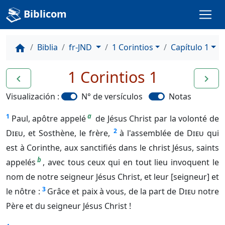
Biblicom
Biblia
fr-JND
1 Corintios
Capítulo 1
home
1 Corintios 1
navigate_before
navigate_next
Visualización :
N° de versículos
Notas
a
1
Paul, apôtre appelé
de Jésus Christ par la volonté de
2
Dieu
, et Sosthène, le frère,
à l'assemblée de
Dieu
qui
est à Corinthe, aux sanctifiés dans le christ Jésus, saints
b
appelés
, avec tous ceux qui en tout lieu invoquent le
nom de notre seigneur Jésus Christ, et leur [seigneur] et
3
le nôtre :
Grâce et paix à vous, de la part de
Dieu
notre
Père et du seigneur Jésus Christ !