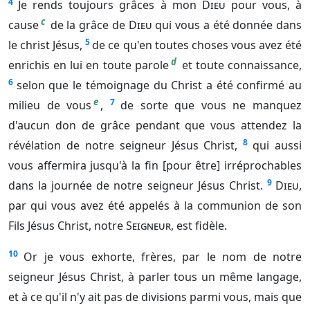
4
Je rends toujours grâces à mon
Dieu
pour vous, à
c
cause
de la grâce de
Dieu
qui vous a été donnée dans
5
le christ Jésus,
de ce qu'en toutes choses vous avez été
d
enrichis en lui en toute parole
et toute connaissance,
6
selon que le témoignage du Christ a été confirmé au
e
7
milieu de vous
,
de sorte que vous ne manquez
d'aucun don de grâce pendant que vous attendez la
8
révélation de notre seigneur Jésus Christ,
qui aussi
vous affermira jusqu'à la fin [pour être] irréprochables
9
dans la journée de notre seigneur Jésus Christ.
Dieu
,
par qui vous avez été appelés à la communion de son
Fils Jésus Christ, notre
Seigneur
, est fidèle.
10
Or je vous exhorte, frères, par le nom de notre
seigneur Jésus Christ, à parler tous un même langage,
et à ce qu'il n'y ait pas de divisions parmi vous, mais que