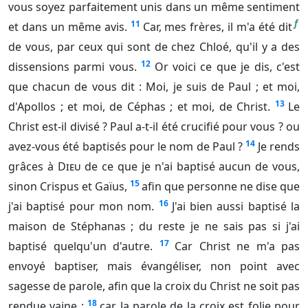
vous soyez parfaitement unis dans un même sentiment
f
11
et dans un même avis.
Car, mes frères, il m'a été dit
de vous, par ceux qui sont de chez Chloé, qu'il y a des
12
dissensions parmi vous.
Or voici ce que je dis, c'est
que chacun de vous dit : Moi, je suis de Paul ; et moi,
13
d'Apollos ; et moi, de Céphas ; et moi, de Christ.
Le
Christ est-il divisé ? Paul a-t-il été crucifié pour vous ? ou
14
avez-vous été baptisés pour le nom de Paul ?
Je rends
grâces à
Dieu
de ce que je n'ai baptisé aucun de vous,
15
sinon Crispus et Gaïus,
afin que personne ne dise que
16
j'ai baptisé pour mon nom.
J'ai bien aussi baptisé la
maison de Stéphanas ; du reste je ne sais pas si j'ai
17
baptisé quelqu'un d'autre.
Car Christ ne m'a pas
envoyé baptiser, mais évangéliser, non point avec
sagesse de parole, afin que la croix du Christ ne soit pas
18
rendue vaine ;
car la parole de la croix est folie pour