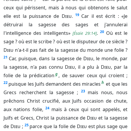
ceux qui périssent, mais à nous qui obtenons le salut
19
elle est la puissance de
Dieu
.
Car il est écrit : «Je
détruirai la sagesse des sages et j'annulerai
20
l'intelligence des intelligents»
.
Où est le
[
Ésaïe 29:14
]
sage ? où est le scribe ? où est le disputeur de ce siècle ?
Dieu
n'a-t-il pas fait de la sagesse du monde une folie ?
21
Car, puisque, dans la sagesse de
Dieu
, le monde, par
la sagesse, n'a pas connu
Dieu
, il a plu à
Dieu
, par la
g
folie de la prédication
, de sauver ceux qui croient ;
h
22
puisque les Juifs demandent des miracles
et que les
23
Grecs recherchent la sagesse ;
mais nous, nous
prêchons Christ crucifié, aux Juifs occasion de chute,
24
aux nations folie,
mais à ceux qui sont appelés, et
Juifs et Grecs, Christ la puissance de
Dieu
et la sagesse
25
de
Dieu
;
parce que la folie de
Dieu
est plus sage que