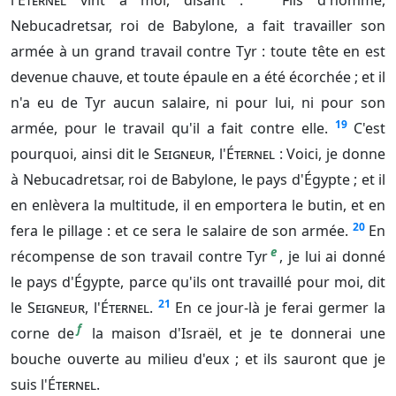
l'
Éternel
vint à moi, disant :
Fils d'homme,
Nebucadretsar, roi de Babylone, a fait travailler son
armée à un grand travail contre Tyr : toute tête en est
devenue chauve, et toute épaule en a été écorchée ; et il
n'a eu de Tyr aucun salaire, ni pour lui, ni pour son
19
armée, pour le travail qu'il a fait contre elle.
C'est
pourquoi, ainsi dit le
Seigneur
, l'
Éternel
: Voici, je donne
à Nebucadretsar, roi de Babylone, le pays d'Égypte ; et il
en enlèvera la multitude, il en emportera le butin, et en
20
fera le pillage : et ce sera le salaire de son armée.
En
e
récompense de son travail contre Tyr
, je lui ai donné
le pays d'Égypte, parce qu'ils ont travaillé pour moi, dit
21
le
Seigneur
, l'
Éternel
.
En ce jour-là je ferai germer la
f
corne de
la maison d'Israël, et je te donnerai une
bouche ouverte au milieu d'eux ; et ils sauront que je
suis l'
Éternel
.