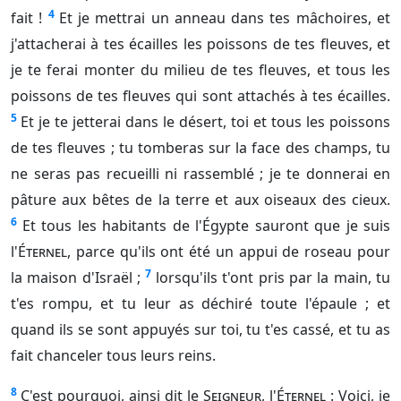
4
fait !
Et je mettrai un anneau dans tes mâchoires, et
j'attacherai à tes écailles les poissons de tes fleuves, et
je te ferai monter du milieu de tes fleuves, et tous les
poissons de tes fleuves qui sont attachés à tes écailles.
5
Et je te jetterai dans le désert, toi et tous les poissons
de tes fleuves ; tu tomberas sur la face des champs, tu
ne seras pas recueilli ni rassemblé ; je te donnerai en
pâture aux bêtes de la terre et aux oiseaux des cieux.
6
Et tous les habitants de l'Égypte sauront que je suis
l'
Éternel
, parce qu'ils ont été un appui de roseau pour
7
la maison d'Israël ;
lorsqu'ils t'ont pris par la main, tu
t'es rompu, et tu leur as déchiré toute l'épaule ; et
quand ils se sont appuyés sur toi, tu t'es cassé, et tu as
fait chanceler tous leurs reins.
8
C'est pourquoi, ainsi dit le
Seigneur
, l'
Éternel
: Voici, je