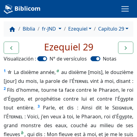
Biblicom
Biblia
fr-JND
Ezequiel
Capítulo 29
home
Ezequiel 29
navigate_before
navigate_next
Visualización :
N° de versículos
Notas
a
1
☆ La dixième année,
au dixième [mois], le douzième
[jour] du mois, la parole de l'
Éternel
vint à moi, disant :
2
Fils d'homme, tourne ta face contre le Pharaon, le roi
d'Égypte, et prophétise contre lui et contre l'Égypte
3
tout entière.
Parle, et dis : Ainsi dit le
Seigneur
,
l'
Éternel
: Voici, j'en veux à toi, le Pharaon, roi d'Égypte,
grand monstre des eaux, couché au milieu de ses
b
fleuves
, qui dis : Mon fleuve est à moi, et je me le suis