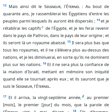
13
Mais ainsi dit le
Seigneur
, l'
Éternel
: Au bout de
quarante ans, je rassemblerai les Égyptiens d'entre les
14
peuples parmi lesquels ils auront été dispersés ;
et je
c
rétablirai les captifs
de l'Égypte, et je les ferai revenir
dans le pays de Pathros, dans le pays de leur origine ; et
15
ils seront là un royaume abaissé.
Il sera plus bas que
tous les royaumes, et il ne s'élèvera plus au-dessus des
nations, et je les diminuerai, en sorte qu'ils ne dominent
16
plus sur les nations.
Et il ne sera plus la confiance de
la maison d'Israël, mettant en mémoire son iniquité
quand elle se tournait après eux ; et ils sauront que je
suis le
Seigneur
, l'
Éternel
.
d
17
Et il arriva, la vingt-septième année,
au premier
[mois], le premier [jour] du mois, que la parole de
18