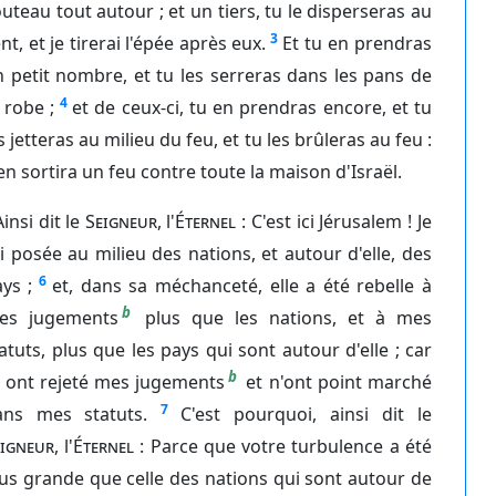
uteau tout autour ; et un tiers, tu le disperseras au
3
nt, et je tirerai l'épée après eux.
Et tu en prendras
 petit nombre, et tu les serreras dans les pans de
4
 robe ;
et de ceux-ci, tu en prendras encore, et tu
s jetteras au milieu du feu, et tu les brûleras au feu :
 en sortira un feu contre toute la maison d'Israël.
Ainsi dit le
Seigneur
, l'
Éternel
: C'est ici Jérusalem ! Je
ai posée au milieu des nations, et autour d'elle, des
6
ys ;
et, dans sa méchanceté, elle a été rebelle à
b
es jugements
plus que les nations, et à mes
atuts, plus que les pays qui sont autour d'elle ; car
b
s ont rejeté mes jugements
et n'ont point marché
7
ans mes statuts.
C'est pourquoi, ainsi dit le
eigneur
, l'
Éternel
: Parce que votre turbulence a été
us grande que celle des nations qui sont autour de