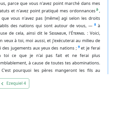
ous, parce que vous n'avez point marché dans mes
b
tatuts et n'avez point pratiqué mes ordonnances
,
t que vous n'avez pas [même] agi selon les droits
8
tablis des nations qui sont autour de vous, —
à
use de cela, ainsi dit le
Seigneur
, l'
Éternel
: Voici,
en veux à toi, moi aussi, et j'exécuterai au milieu de
9
i des jugements aux yeux des nations ;
et je ferai
n toi ce que je n'ai pas fait et ne ferai plus
emblablement, à cause de toutes tes abominations.
C'est pourquoi les pères mangeront les fils au
Ezequiel 4
avigate_before