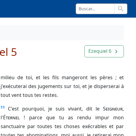
search
el 5
Ezequiel 6
navigate_next
milieu de toi, et les fils mangeront les pères ; et
j'exécuterai des jugements sur toi, et je disperserai à
tout vent tous tes restes.
11
C'est pourquoi, je suis vivant, dit le
Seigneur
,
l'
Éternel
! parce que tu as rendu impur mon
sanctuaire par toutes tes choses exécrables et par
toutes tes abominations, moi aussi, je retirerai mon