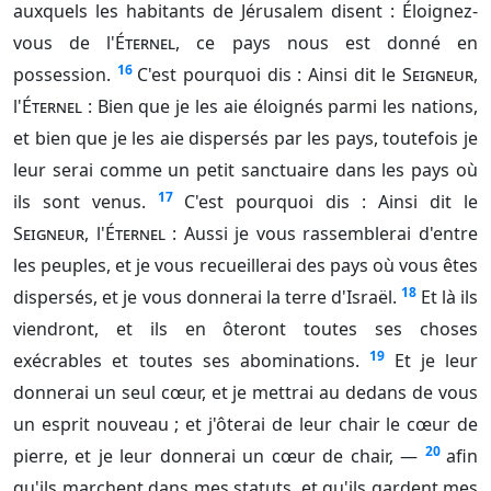
auxquels les habitants de Jérusalem disent : Éloignez-
vous de l'
Éternel
, ce pays nous est donné en
16
possession.
C'est pourquoi dis : Ainsi dit le
Seigneur
,
l'
Éternel
: Bien que je les aie éloignés parmi les nations,
et bien que je les aie dispersés par les pays, toutefois je
leur serai comme un petit sanctuaire dans les pays où
17
ils sont venus.
C'est pourquoi dis : Ainsi dit le
Seigneur
, l'
Éternel
: Aussi je vous rassemblerai d'entre
les peuples, et je vous recueillerai des pays où vous êtes
18
dispersés, et je vous donnerai la terre d'Israël.
Et là ils
viendront, et ils en ôteront toutes ses choses
19
exécrables et toutes ses abominations.
Et je leur
donnerai un seul cœur, et je mettrai au dedans de vous
un esprit nouveau ; et j'ôterai de leur chair le cœur de
20
pierre, et je leur donnerai un cœur de chair, —
afin
qu'ils marchent dans mes statuts, et qu'ils gardent mes