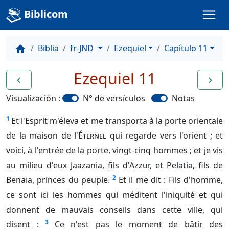
Biblicom
Biblia
fr-JND
Ezequiel
Capítulo 11
home
Ezequiel 11
navigate_before
navigate_next
Visualización :
N° de versículos
Notas
1
Et l'Esprit m'éleva et me transporta à la porte orientale
de la maison de l'
Éternel
qui regarde vers l'orient ; et
voici, à l'entrée de la porte, vingt-cinq hommes ; et je vis
au milieu d'eux Jaazania, fils d'Azzur, et Pelatia, fils de
2
Benaïa, princes du peuple.
Et il me dit : Fils d'homme,
ce sont ici les hommes qui méditent l'iniquité et qui
donnent de mauvais conseils dans cette ville, qui
3
disent :
Ce n'est pas le moment de bâtir des