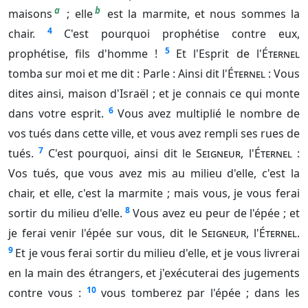
a
b
maisons
; elle
est la marmite, et nous sommes la
4
chair.
C'est pourquoi prophétise contre eux,
5
prophétise, fils d'homme !
Et l'Esprit de l'
Éternel
tomba sur moi et me dit : Parle : Ainsi dit l'
Éternel
: Vous
dites ainsi, maison d'Israël ; et je connais ce qui monte
6
dans votre esprit.
Vous avez multiplié le nombre de
vos tués dans cette ville, et vous avez rempli ses rues de
7
tués.
C'est pourquoi, ainsi dit le
Seigneur
, l'
Éternel
:
Vos tués, que vous avez mis au milieu d'elle, c'est la
chair, et elle, c'est la marmite ; mais vous, je vous ferai
8
sortir du milieu d'elle.
Vous avez eu peur de l'épée ; et
je ferai venir l'épée sur vous, dit le
Seigneur
, l'
Éternel
.
9
Et je vous ferai sortir du milieu d'elle, et je vous livrerai
en la main des étrangers, et j'exécuterai des jugements
10
contre vous :
vous tomberez par l'épée ; dans les