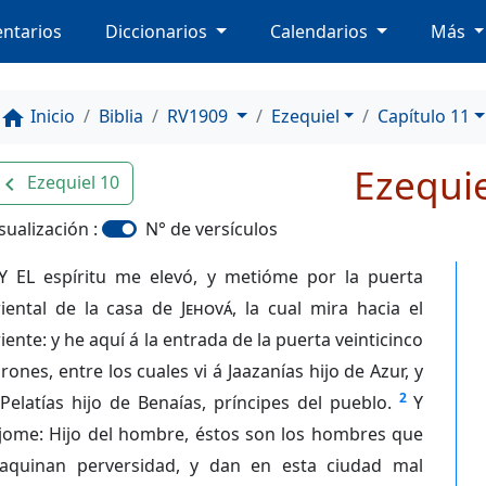
ntarios
Diccionarios
Calendarios
Más
Inicio
Biblia
RV1909
Ezequiel
Capítulo 11
home
Ezequie
Ezequiel 10
avigate_before
sualización :
N° de versículos
Y EL espíritu me elevó, y metióme por la puerta
riental de la casa de
Jehová
, la cual mira hacia el
iente: y he aquí á la entrada de la puerta veinticinco
rones, entre los cuales vi á Jaazanías hijo de Azur, y
2
Pelatías hijo de Benaías, príncipes del pueblo.
Y
íjome: Hijo del hombre, éstos son los hombres que
aquinan perversidad, y dan en esta ciudad mal