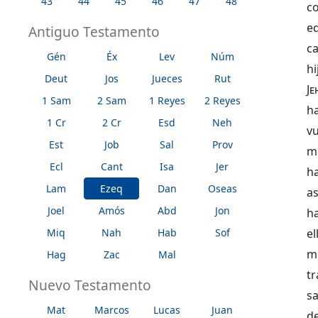
43
44
45
46
47
48
co
ed
Antiguo Testamento
ca
Gén
Éx
Lev
Núm
h
Deut
Jos
Jueces
Rut
Je
1 Sam
2 Sam
1 Reyes
2 Reyes
ha
1 Cr
2 Cr
Esd
Neh
v
Est
Job
Sal
Prov
m
Ecl
Cant
Isa
Jer
h
Lam
Ezeq
Dan
Oseas
a
Joel
Amós
Abd
Jon
ha
Miq
Nah
Hab
Sof
el
m
Hag
Zac
Mal
t
Nuevo Testamento
sa
Mat
Marcos
Lucas
Juan
d