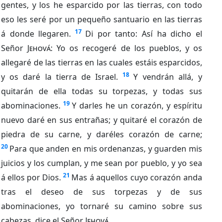
gentes, y los he esparcido por las tierras, con todo
eso les seré por un pequeño santuario en las tierras
17
á donde llegaren.
Di por tanto: Así ha dicho el
Señor
Jehová
: Yo os recogeré de los pueblos, y os
allegaré de las tierras en las cuales estáis esparcidos,
18
y os daré la tierra de Israel.
Y vendrán allá, y
quitarán de ella todas su torpezas, y todas sus
19
abominaciones.
Y darles he un corazón, y espíritu
nuevo daré en sus entrañas; y quitaré el corazón de
piedra de su carne, y daréles corazón de carne;
20
Para que anden en mis ordenanzas, y guarden mis
juicios y los cumplan, y me sean por pueblo, y yo sea
21
á ellos por Dios.
Mas á aquellos cuyo corazón anda
tras el deseo de sus torpezas y de sus
abominaciones, yo tornaré su camino sobre sus
cabezas, dice el Señor
Jehová
.