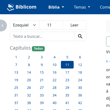
Biblicom
Biblia
Temas
Come
avigate_next
search
n
Capítulos
Todos
Vi
1
2
3
4
5
6
1
7
8
9
10
11
12
o
13
14
15
16
17
18
or
19
20
21
22
23
24
va
25
26
27
28
29
30
á 
31
32
33
34
35
36
d
37
38
39
40
41
42
m