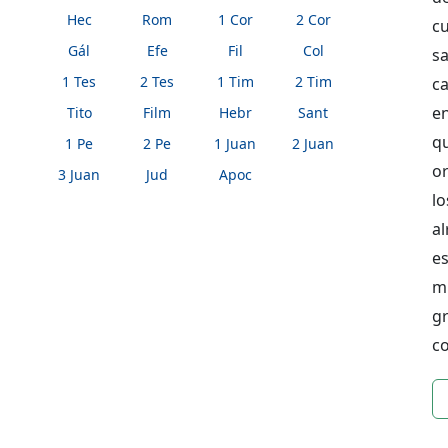
Hec
Rom
1 Cor
2 Cor
cu
Gál
Efe
Fil
Col
s
1 Tes
2 Tes
1 Tim
2 Tim
ca
en
Tito
Film
Hebr
Sant
q
1 Pe
2 Pe
1 Juan
2 Juan
or
3 Juan
Jud
Apoc
l
a
e
m
g
co
n