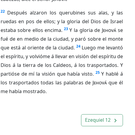
22
Después alzaron los querubines sus alas, y las
ruedas en pos de ellos; y la gloria del Dios de Israel
23
estaba sobre ellos encima.
Y la gloria de
Jehová
se
fué de en medio de la ciudad, y paró sobre el monte
24
que está al oriente de la ciudad.
Luego me levantó
el espíritu, y volvióme á llevar en visión del espíritu de
Dios á la tierra de los Caldeos, á los trasportados. Y
25
partióse de mí la visión que había visto.
Y hablé á
los trasportados todas las palabras de
Jehová
que él
me había mostrado.
Ezequiel 12
navigate_next