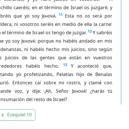
chillo caeréis; en el término de Israel os juzgaré, y
11
abréis que yo soy
Jehová
.
Esta no os será por
ldera, ni vosotros seréis en medio de ella la carne:
12
 el término de Israel os tengo de juzgar.
Y sabréis
ue yo soy
Jehová
: porque no habéis andado en mis
denanzas, ni habéis hecho mis juicios, sino según
os juicios de las gentes que están en vuestros
13
lrededores habéis hecho.
Y aconteció que,
stando yo profetizando, Pelatías hijo de Benaías
urió. Entonces caí sobre mi rostro, y clamé con
rande voz, y dije: ¡Ah, Señor
Jehová
! ¿harás tú
nsumación del resto de Israel?
Ezequiel 10
avigate_before