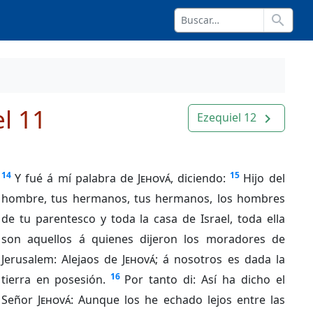
search
l 11
Ezequiel 12
navigate_next
14
15
Y fué á mí palabra de
Jehová
, diciendo:
Hijo del
hombre, tus hermanos, tus hermanos, los hombres
de tu parentesco y toda la casa de Israel, toda ella
son aquellos á quienes dijeron los moradores de
Jerusalem: Alejaos de
Jehová
; á nosotros es dada la
16
tierra en posesión.
Por tanto di: Así ha dicho el
Señor
Jehová
: Aunque los he echado lejos entre las