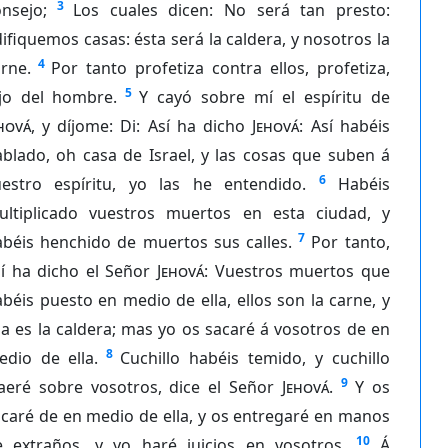
3
nsejo;
Los cuales dicen: No será tan presto:
ifiquemos casas: ésta será la caldera, y nosotros la
4
rne.
Por tanto profetiza contra ellos, profetiza,
5
ijo del hombre.
Y cayó sobre mí el espíritu de
hová
, y díjome: Di: Así ha dicho
Jehová
: Así habéis
blado, oh casa de Israel, y las cosas que suben á
6
uestro espíritu, yo las he entendido.
Habéis
ultiplicado vuestros muertos en esta ciudad, y
7
abéis henchido de muertos sus calles.
Por tanto,
sí ha dicho el Señor
Jehová
: Vuestros muertos que
béis puesto en medio de ella, ellos son la carne, y
la es la caldera; mas yo os sacaré á vosotros de en
8
edio de ella.
Cuchillo habéis temido, y cuchillo
9
raeré sobre vosotros, dice el Señor
Jehová
.
Y os
caré de en medio de ella, y os entregaré en manos
10
e extraños, y yo haré juicios en vosotros.
Á