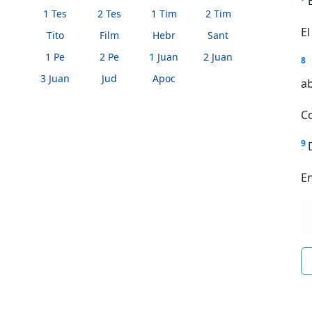
1 Tes
2 Tes
1 Tim
2 Tim
El
Tito
Film
Hebr
Sant
1 Pe
2 Pe
1 Juan
2 Juan
8
3 Juan
Jud
Apoc
a
Co
9
En
n