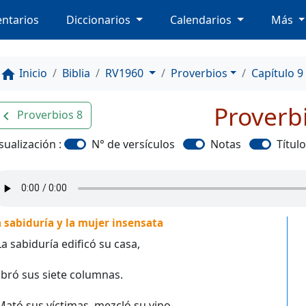
ntarios
Diccionarios
Calendarios
Más
Inicio
Biblia
RV1960
Proverbios
Capítulo 9
home
Proverb
Proverbios 8
avigate_before
sualización :
N° de versículos
Notas
Títul
 sabiduría y la mujer insensata
La sabiduría edificó su casa,
bró sus siete columnas.
Mató sus víctimas, mezcló su vino,