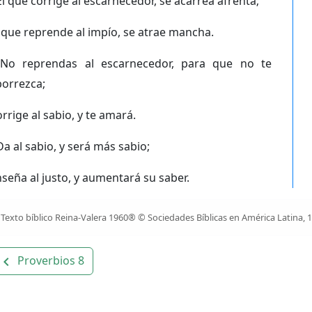
El que corrige al escarnecedor, se acarrea afrenta;
 que reprende al impío, se atrae mancha.
No reprendas al escarnecedor, para que no te
borrezca;
rrige al sabio, y te amará.
Da al sabio, y será más sabio;
seña al justo, y aumentará su saber.
Texto bíblico Reina-Valera 1960® © Sociedades Bíblicas en América Latina, 
Proverbios 8
avigate_before