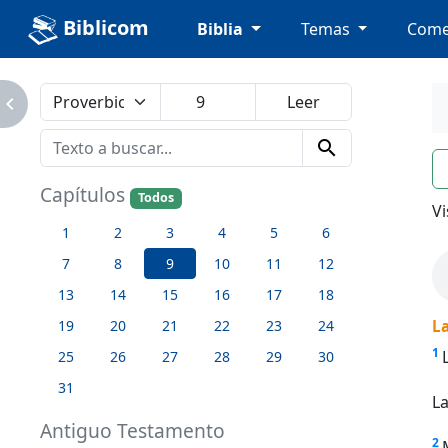
Biblicom
Biblia
Temas
Come
avigate_next
search
n
Capítulos
Todos
Vi
1
2
3
4
5
6
7
8
9
10
11
12
13
14
15
16
17
18
19
20
21
22
23
24
La
1
25
26
27
28
29
30
31
La
Antiguo Testamento
2