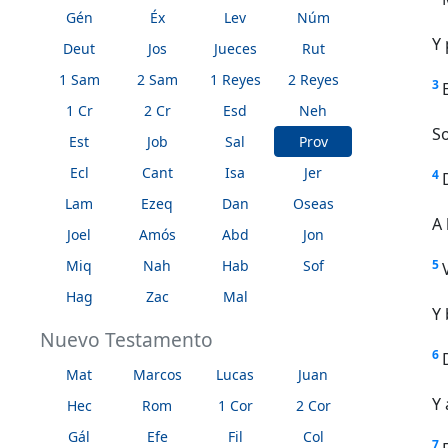
Gén
Éx
Lev
Núm
Y
Deut
Jos
Jueces
Rut
1 Sam
2 Sam
1 Reyes
2 Reyes
3
1 Cr
2 Cr
Esd
Neh
So
Est
Job
Sal
Prov
Ecl
Cant
Isa
Jer
4
Lam
Ezeq
Dan
Oseas
A 
Joel
Amós
Abd
Jon
Miq
Nah
Hab
Sof
5
Hag
Zac
Mal
Y 
Nuevo Testamento
6
Mat
Marcos
Lucas
Juan
Y 
Hec
Rom
1 Cor
2 Cor
Gál
Efe
Fil
Col
7