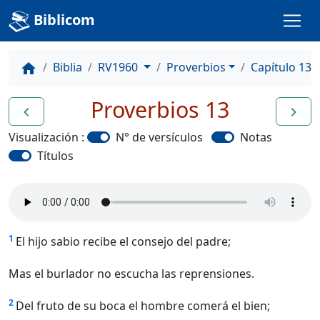
Biblicom
Biblia
RV1960
Proverbios
Capítulo 13
home
Proverbios 13
navigate_before
navigate_next
Visualización :
N° de versículos
Notas
Títulos
1
El hijo sabio recibe el consejo del padre;
Mas el burlador no escucha las reprensiones.
2
Del fruto de su boca el hombre comerá el bien;