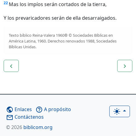
22
Mas los impíos serán cortados de la tierra,
Y los prevaricadores serán de ella desarraigados.
Texto bíblico Reina-Valera 1960® © Sociedades Bíblicas en
América Latina, 1960. Derechos renovados 1988, Sociedades
Bíblicas Unidas.
navigate_before
navigate_next
Enlaces
A propósito
public
help_outline
light_mode
Contáctenos
mail_outline
© 2026
biblicom.org