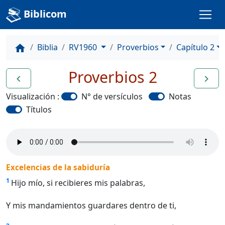
Biblicom
Biblia
RV1960
Proverbios
Capítulo 2
home
Proverbios 2
navigate_before
navigate_next
Visualización :
N° de versículos
Notas
Títulos
Excelencias de la sabiduría
1
Hijo mío, si recibieres mis palabras,
Y mis mandamientos guardares dentro de ti,