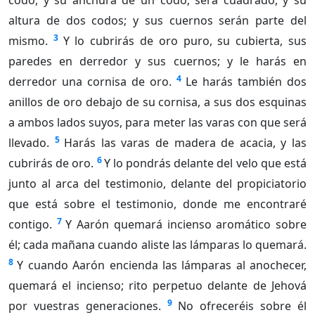
codo, y su anchura de un codo; será cuadrado, y su
altura de dos codos; y sus cuernos serán parte del
3
mismo.
Y lo cubrirás de oro puro, su cubierta, sus
paredes en derredor y sus cuernos; y le harás en
4
derredor una cornisa de oro.
Le harás también dos
anillos de oro debajo de su cornisa, a sus dos esquinas
a ambos lados suyos, para meter las varas con que será
5
llevado.
Harás las varas de madera de acacia, y las
6
cubrirás de oro.
Y lo pondrás delante del velo que está
junto al arca del testimonio, delante del propiciatorio
que está sobre el testimonio, donde me encontraré
7
contigo.
Y Aarón quemará incienso aromático sobre
él; cada mañana cuando aliste las lámparas lo quemará.
8
Y cuando Aarón encienda las lámparas al anochecer,
quemará el incienso; rito perpetuo delante de Jehová
9
por vuestras generaciones.
No ofreceréis sobre él