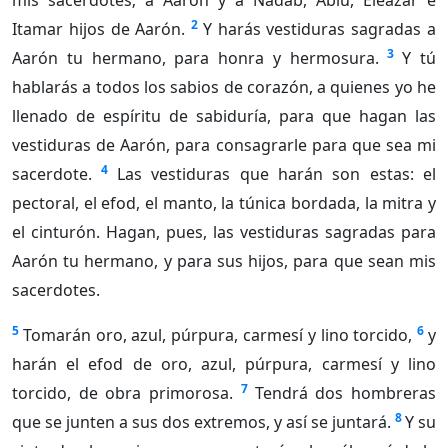
mis sacerdotes; a Aarón y a Nadab, Abiú, Eleazar e
2
Itamar hijos de Aarón.
Y harás vestiduras sagradas a
3
Aarón tu hermano, para honra y hermosura.
Y tú
hablarás a todos los sabios de corazón, a quienes yo he
llenado de espíritu de sabiduría, para que hagan las
vestiduras de Aarón, para consagrarle para que sea mi
4
sacerdote.
Las vestiduras que harán son estas: el
pectoral, el efod, el manto, la túnica bordada, la mitra y
el cinturón. Hagan, pues, las vestiduras sagradas para
Aarón tu hermano, y para sus hijos, para que sean mis
sacerdotes.
5
6
Tomarán oro, azul, púrpura, carmesí y lino torcido,
y
harán el efod de oro, azul, púrpura, carmesí y lino
7
torcido, de obra primorosa.
Tendrá dos hombreras
8
que se junten a sus dos extremos, y así se juntará.
Y su