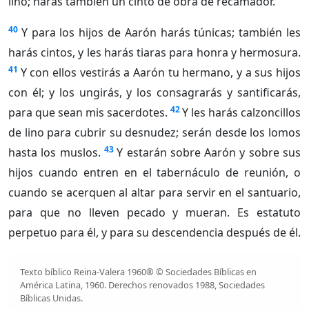
lino; harás también un cinto de obra de recamador.
40
Y para los hijos de Aarón harás túnicas; también les
harás cintos, y les harás tiaras para honra y hermosura.
41
Y con ellos vestirás a Aarón tu hermano, y a sus hijos
con él; y los ungirás, y los consagrarás y santificarás,
42
para que sean mis sacerdotes.
Y les harás calzoncillos
de lino para cubrir su desnudez; serán desde los lomos
43
hasta los muslos.
Y estarán sobre Aarón y sobre sus
hijos cuando entren en el tabernáculo de reunión, o
cuando se acerquen al altar para servir en el santuario,
para que no lleven pecado y mueran. Es estatuto
perpetuo para él, y para su descendencia después de él.
Texto bíblico Reina-Valera 1960® © Sociedades Bíblicas en
América Latina, 1960. Derechos renovados 1988, Sociedades
Bíblicas Unidas.