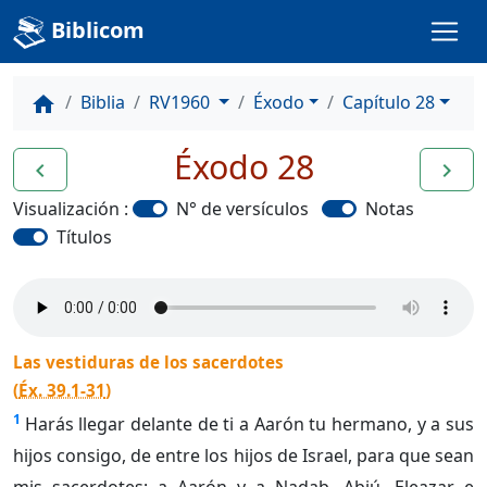
Biblicom
Biblia
RV1960
Éxodo
Capítulo 28
home
Éxodo 28
navigate_before
navigate_next
Visualización :
N° de versículos
Notas
Títulos
Las vestiduras de los sacerdotes
(
Éx. 39.1-31
)
1
Harás llegar delante de ti a Aarón tu hermano, y a sus
hijos consigo, de entre los hijos de Israel, para que sean