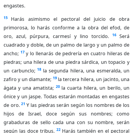
engastes.
15
Harás asimismo el pectoral del juicio de obra
primorosa, lo harás conforme a la obra del efod, de
16
oro, azul, púrpura, carmesí y lino torcido.
Será
cuadrado y doble, de un palmo de largo y un palmo de
17
ancho;
y lo llenarás de pedrería en cuatro hileras de
piedras; una hilera de una piedra sárdica, un topacio y
18
un carbunclo;
la segunda hilera, una esmeralda, un
19
zafiro y un diamante;
la tercera hilera, un jacinto, una
20
ágata y una amatista;
la cuarta hilera, un berilo, un
ónice y un jaspe. Todas estarán montadas en engastes
21
de oro.
Y las piedras serán según los nombres de los
hijos de Israel, doce según sus nombres; como
grabaduras de sello cada una con su nombre, serán
22
según las doce tribus.
Harás también en el pectoral