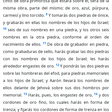
cinto de obra primorosa que estará sobre él, será de la
misma obra, parte del mismo; de oro, azul, púrpura,
9
carmesí y lino torcido.
Y tomarás dos piedras de ónice,
y grabarás en ellas los nombres de los hijos de Israel;
10
seis de sus nombres en una piedra, y los otros seis
nombres en la otra piedra, conforme al orden de
11
nacimiento de ellos.
De obra de grabador en piedra,
como grabaduras de sello, harás grabar las dos piedras
con los nombres de los hijos de Israel; les harás
12
alrededor engastes de oro.
Y pondrás las dos piedras
sobre las hombreras del efod, para piedras memoriales
a los hijos de Israel; y Aarón llevará los nombres de
ellos delante de Jehová sobre sus dos hombros por
13
14
memorial.
Harás, pues, los engastes de oro,
y dos
cordones de oro fino, los cuales harás en forma de
trenza; y fijarás los cordones de forma de trenza en los